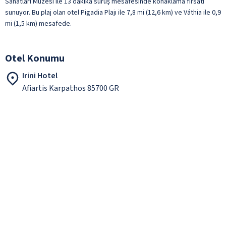
Sanatları Müzesi ile 13 dakika sürüş mesafesinde konaklama fırsatı
sunuyor. Bu plaj olan otel Pigadia Plajı ile 7,8 mi (12,6 km) ve Váthia ile 0,9
mi (1,5 km) mesafede.
Otel Konumu
Irini Hotel
Afiartis Karpathos 85700 GR