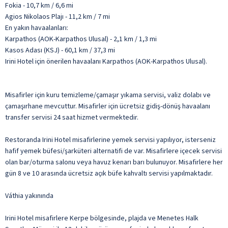
Fokia - 10,7 km / 6,6 mi
Agios Nikolaos Plajı - 11,2 km / 7 mi
En yakın havaalanları:
Karpathos (AOK-Karpathos Ulusal) - 2,1 km / 1,3 mi
Kasos Adası (KSJ) - 60,1 km / 37,3 mi
Irini Hotel için önerilen havaalanı Karpathos (AOK-Karpathos Ulusal).
Misafirler için kuru temizleme/çamaşır yıkama servisi, valiz dolabı ve
çamaşırhane mevcuttur. Misafirler için ücretsiz gidiş-dönüş havaalanı
transfer servisi 24 saat hizmet vermektedir.
Restoranda Irini Hotel misafirlerine yemek servisi yapılıyor, isterseniz
hafif yemek büfesi/şarküteri alternatifi de var. Misafirlere içecek servisi
olan bar/oturma salonu veya havuz kenarı barı bulunuyor. Misafirlere her
gün 8 ve 10 arasında ücretsiz açık büfe kahvaltı servisi yapılmaktadır.
Váthia yakınında
Irini Hotel misafirlere Kerpe bölgesinde, plajda ve Menetes Halk