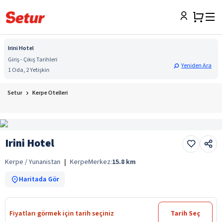
Irini Hotel
Giriş - Çıkış Tarihleri
Yeniden Ara
1 Oda, 2 Yetişkin
Setur
Kerpe Otelleri
Irini Hotel
Kerpe / Yunanistan
|
Kerpe
Merkez:
15.8
km
Haritada Gör
Fiyatları görmek için tarih seçiniz
Tarih Seç