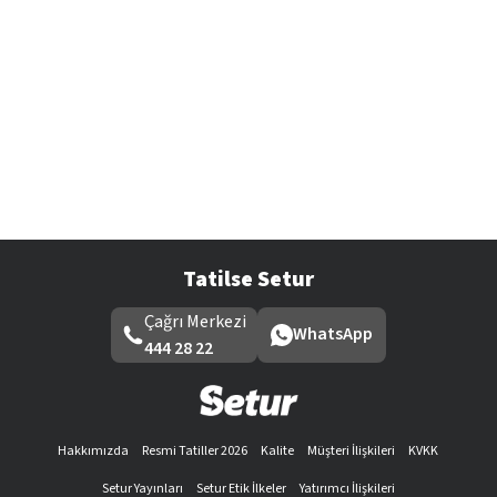
Tatilse Setur
Çağrı Merkezi
WhatsApp
444 28 22
Hakkımızda
Resmi Tatiller 2026
Kalite
Müşteri İlişkileri
KVKK
Setur Yayınları
Setur Etik İlkeler
Yatırımcı İlişkileri