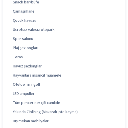
Snack bar/büfe
Çamaşırhane
Çocuk havuzu
Ücretsiz valesiz otopark
Spor salonu
Plaj şezlongları
Teras
Havuz şezlongları
Hayvanlara insancıl muamele
Otelde mini golf
LED ampuller
Tüm pencereler çift camlıdır
Yakında Ziplining (Makaralı ipte kayma)
Dış mekan mobilyaları