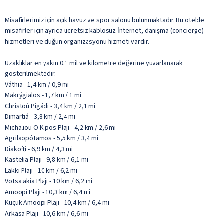
Misafirlerimiz için açık havuz ve spor salonu bulunmaktadır. Bu otelde
misafirler için ayrıca ücretsiz kablosuz İnternet, danışma (concierge)
hizmetleri ve düğün organizasyonu hizmeti vardır.
Uzaklıklar en yakın 0.1 mil ve kilometre değerine yuvarlanarak
gösterilmektedir.
Váthia - 1,4 km / 0,9 mi
Makrýgialos - 1,7 km / 1 mi
Christoú Pigádi - 3,4 km / 2,1 mi
Dimartiá - 3,8 km / 2,4 mi
Michaliou O Kipos Plajı - 4,2 km / 2,6 mi
Agrilaopótamos - 5,5 km / 3,4 mi
Diakofti - 6,9 km / 4,3 mi
Kastelia Plajı - 9,8 km / 6,1 mi
Lakki Plajı - 10 km / 6,2 mi
Votsalakia Plajı - 10 km / 6,2 mi
Amoopi Plajı - 10,3 km / 6,4 mi
Küçük Amoopi Plajı - 10,4 km / 6,4 mi
Arkasa Plajı - 10,6 km / 6,6 mi