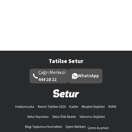
Tatilse Setur
Çağrı Merkezi
WhatsApp
444 28 22
Hakkımızda
Resmi Tatiller 2026
Kalite
Müşteri İlişkileri
KVKK
Setur Yayınları
Setur Etik İlkeler
Yatırımcı İlişkileri
Bilgi Toplumu Hizmetleri
İşlem Rehberi
Çerez Ayarları