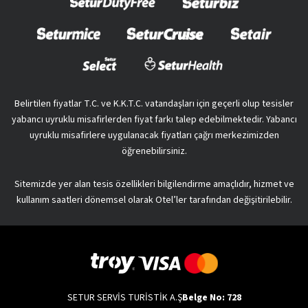
Belirtilen fiyatlar T.C. ve K.K.T.C. vatandaşları için geçerli olup tesisler
yabancı uyruklu misafirlerden fiyat farkı talep edebilmektedir. Yabancı
uyruklu misafirlere uygulanacak fiyatları çağrı merkezimizden
öğrenebilirsiniz.
Sitemizde yer alan tesis özellikleri bilgilendirme amaçlıdır, hizmet ve
kullanım saatleri dönemsel olarak Otel’ler tarafından değişitirilebilir.
SETUR SERVİS TURİSTİK A.Ş
Belge No: 728