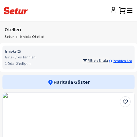
Otelleri
Setur
Ishioka Otelleri
Ishioka
(
2
)
Giriş - Çıkış Tarihleri
Filtrele Sırala
Yeniden Ara
1 Oda, 2 Yetişkin
Haritada Göster