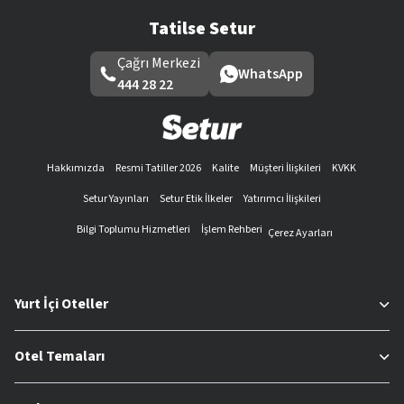
Tatilse Setur
Çağrı Merkezi
WhatsApp
444 28 22
Hakkımızda
Resmi Tatiller 2026
Kalite
Müşteri İlişkileri
KVKK
Setur Yayınları
Setur Etik İlkeler
Yatırımcı İlişkileri
Bilgi Toplumu Hizmetleri
İşlem Rehberi
Çerez Ayarları
Yurt İçi Oteller
Otel Temaları