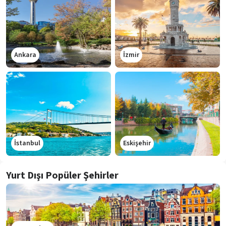
Ankara
İzmir
İstanbul
Eskişehir
Yurt Dışı Popüler Şehirler