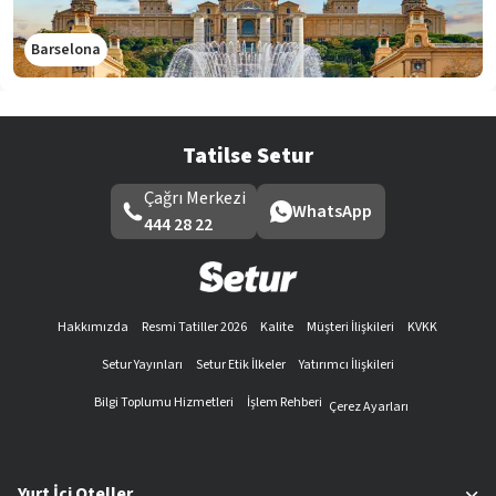
Barselona
Tatilse Setur
Çağrı Merkezi
WhatsApp
444 28 22
Hakkımızda
Resmi Tatiller 2026
Kalite
Müşteri İlişkileri
KVKK
Setur Yayınları
Setur Etik İlkeler
Yatırımcı İlişkileri
Bilgi Toplumu Hizmetleri
İşlem Rehberi
Çerez Ayarları
Yurt İçi Oteller