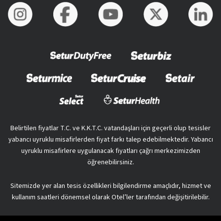
Belirtilen fiyatlar T.C. ve K.K.T.C. vatandaşları için geçerli olup tesisler
yabancı uyruklu misafirlerden fiyat farkı talep edebilmektedir. Yabancı
uyruklu misafirlere uygulanacak fiyatları çağrı merkezimizden
öğrenebilirsiniz.
Sitemizde yer alan tesis özellikleri bilgilendirme amaçlıdır, hizmet ve
kullanım saatleri dönemsel olarak Otel’ler tarafından değişitirilebilir.