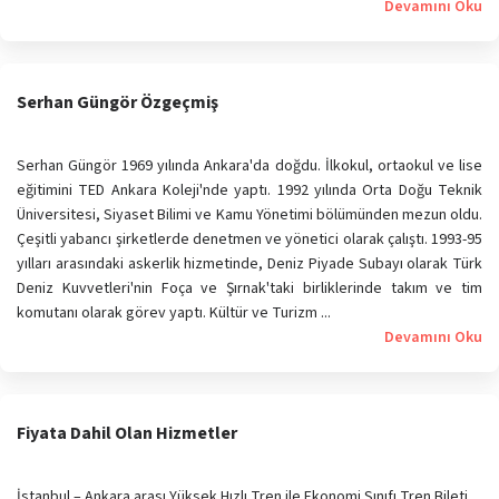
Devamını Oku
Serhan Güngör Özgeçmiş
Serhan Güngör 1969 yılında Ankara'da doğdu. İlkokul, ortaokul ve lise
eğitimini TED Ankara Koleji'nde yaptı. 1992 yılında Orta Doğu Teknik
Üniversitesi, Siyaset Bilimi ve Kamu Yönetimi bölümünden mezun oldu.
Çeşitli yabancı şirketlerde denetmen ve yönetici olarak çalıştı. 1993-95
yılları arasındaki askerlik hizmetinde, Deniz Piyade Subayı olarak Türk
Deniz Kuvvetleri'nin Foça ve Şırnak'taki birliklerinde takım ve tim
komutanı olarak görev yaptı. Kültür ve Turizm ...
Devamını Oku
Fiyata Dahil Olan Hizmetler
İstanbul – Ankara arası Yüksek Hızlı Tren ile Ekonomi Sınıfı Tren Bileti