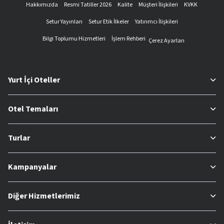
Hakkımızda
Resmi Tatiller 2026
Kalite
Müşteri İlişkileri
KVKK
Setur Yayınları
Setur Etik İlkeler
Yatırımcı İlişkileri
Bilgi Toplumu Hizmetleri
İşlem Rehberi
Çerez Ayarları
Yurt İçi Oteller
Otel Temaları
Turlar
Kampanyalar
Diğer Hizmetlerimiz