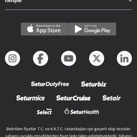
İletişim
Belirtilen fiyatlar T.C. ve K.K.T.C. vatandaşları için geçerli olup tesisler
yabancı uyruklu misafirlerden fiyat farkı talep edebilmektedir. Yabancı