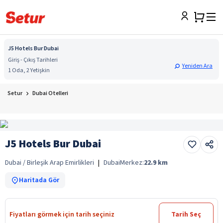
J5 Hotels Bur Dubai
Giriş - Çıkış Tarihleri
Yeniden Ara
1 Oda, 2 Yetişkin
Setur
Dubai Otelleri
J5 Hotels Bur Dubai
Dubai / Birleşik Arap Emirlikleri
|
Dubai
Merkez:
22.9
km
Haritada Gör
Fiyatları görmek için tarih seçiniz
Tarih Seç