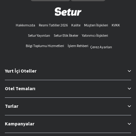
Hakkımızda
Resmi Tatiller 2026
Kalite
Müşteri İlişkileri
KVKK
Setur Yayınları
Setur Etik İlkeler
Yatırımcı İlişkileri
Bilgi Toplumu Hizmetleri
İşlem Rehberi
Çerez Ayarları
Yurt İçi Oteller
Otel Temaları
Turlar
Kampanyalar