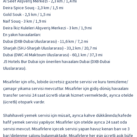
Al Seef Alışveriş Merkezi - 2,3 km / 1,4 mi
Deira Spice Souq - 2,3 km / 1,5 mi
Gold Souk - 2,5 km / 1,5 mi
Naif Souq - 3 km / 1,9 mi
Deira İkiz Kuleleri Alışveriş Merkezi - 3 km / 1,9 mi
En yakın havaalanları:
Dubai (DXB-Dubai Uluslararası) - 11,6 km / 7,2 mi
Sharjah (SHJ-Sharjah Uluslararası) - 33,2 km / 20,7 mi
Dubai (DWC-Al Maktoum Uluslararası) - 60,1 km / 37,3 mi
J5 Hotels Bur Dubai için önerilen havaalanı Dubai (DXB-Dubai
Uluslararası).
Misafirler için ofis, lobide ücretsiz gazete servisi ve kuru temizleme/
çamaşır yıkama servisi mevcuttur. Misafirler için gidiş-dönüş havaalanı
transfer servisi 24 saat ücretli olarak hizmet vermektedir, ayrıca otelde
(ücretli) otopark vardır.
Shahihaveli yemek servisi için müsait, ayrıca kahve dükkânında/kafede
hafif yemek servisi yapılıyor. Misafirler için otelde ayrıca 24 saat oda
servisi mevcut. Misafirlere içecek servisi yapan havuz kenarı barı ve 3
bar/dinlenme salonu bulunmaktadır. Misafirlere her gün ücretli açık büfe