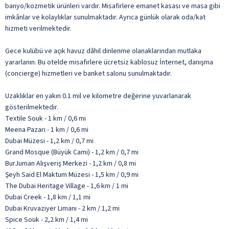
banyo/kozmetik ürünleri vardır. Misafirlere emanet kasası ve masa gibi
imkânlar ve kolaylıklar sunulmaktadır. Ayrıca günlük olarak oda/kat
hizmeti verilmektedir.
Gece kulübü ve açık havuz dâhil dinlenme olanaklarından mutlaka
yararlanın. Bu otelde misafirlere ücretsiz kablosuz İnternet, danışma
(concierge) hizmetleri ve banket salonu sunulmaktadır.
Uzaklıklar en yakın 0.1 mil ve kilometre değerine yuvarlanarak
gösterilmektedir.
Textile Souk - 1 km / 0,6 mi
Meena Pazarı - 1 km / 0,6 mi
Dubai Müzesi - 1,2 km / 0,7 mi
Grand Mosque (Büyük Cami) - 1,2 km / 0,7 mi
BurJuman Alışveriş Merkezi - 1,2 km / 0,8 mi
Şeyh Said El Maktum Müzesi - 1,5 km / 0,9 mi
The Dubai Heritage Village - 1,6 km / 1 mi
Dubai Creek - 1,8 km / 1,1 mi
Dubai Kruvaziyer Limanı - 2 km / 1,2 mi
Spice Souk - 2,2 km / 1,4 mi