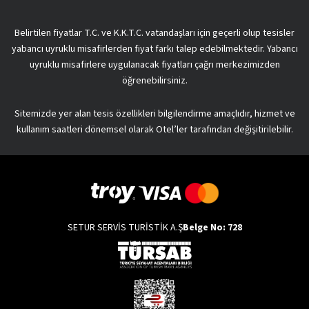
Belirtilen fiyatlar T.C. ve K.K.T.C. vatandaşları için geçerli olup tesisler
yabancı uyruklu misafirlerden fiyat farkı talep edebilmektedir. Yabancı
uyruklu misafirlere uygulanacak fiyatları çağrı merkezimizden
öğrenebilirsiniz.
Sitemizde yer alan tesis özellikleri bilgilendirme amaçlıdır, hizmet ve
kullanım saatleri dönemsel olarak Otel’ler tarafından değişitirilebilir.
SETUR SERVİS TURİSTİK A.Ş
Belge No: 728