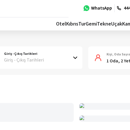
WhatsApp
444
Otel
Kıbrıs
Tur
Gemi
Tekne
Uçak
Ka
Giriş - Çıkış Tarihleri
Kişi, Oda Sayıs
Giriş - Çıkış Tarihleri
1 Oda, 2 Ye