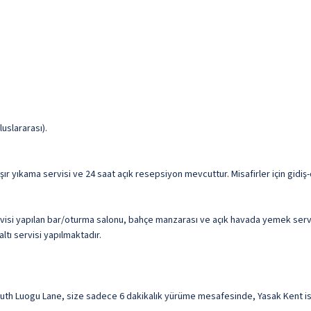
uslararası).
ır yıkama servisi ve 24 saat açık resepsiyon mevcuttur. Misafirler için gidiş-
si yapılan bar/oturma salonu, bahçe manzarası ve açık havada yemek servisiy
ltı servisi yapılmaktadır.
th Luogu Lane, size sadece 6 dakikalık yürüme mesafesinde, Yasak Kent ise 