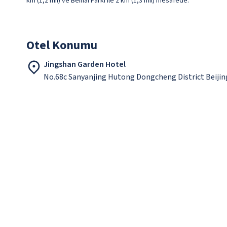
km (1,2 mil) ve Beihai Parkı ile 2 km (1,3 mil) mesafede.
Otel Konumu
Jingshan Garden Hotel
No.68c Sanyanjing Hutong Dongcheng District Beiji