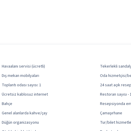
Havaalanı servisi (ücretli)
Tekerlekli sandaly
Dış mekan mobilyaları
Oda hizmetçisi/b
Toplantı odası sayısı: 1
24 saat açık rese
Ücretsiz kablosuz internet
Restoran sayısı - 
Bahçe
Resepsiyonda em
Genel alanlarda kahve/çay
Çamaşırhane
Düğün organizasyonu
Tur/bilet hizmetle