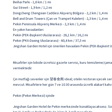
Beihai Parkı - 1,6 km / 1 mi
Gui Street - 1,9 km / 1,2 mi
Dongcheng Chengxian Caddesi Alışveriş Bölgesi - 2,2 km / 1,4 mi
Bell and Drum Towers (Çan ve Trampet Kuleleri) - 2,3 km / 1,4 mi
Pekin Peninsula Alışveriş Merkezi - 2,3 km / 1,4 mi
En yakın havaalanları:
Pekin (PEK-Başkent Uluslararası) - 26,1 km / 16,2 mi
Pekin (PKX-Daxing Uluslararası) - 60,4 km / 37,5 mi
Jingshan Garden Hotel için önerilen havaalanı Pekin (PEK-Başkent Ul
Misafirler için lobide ücretsiz gazete servisi, kuru temizleme/çamaş
vermektedir.
Çin mutfağı sevenler için 望春食阁 ideal; otelin restoran içecek servi
mevcut. Misafirlere her gün 7 ve 10.30 arasında ücretli alakart kahva
Pekin (Pekin Merkezi) içinde
Jingshan Garden Hotel ile Pekin merkezinde konaklayacaksınız. Sou