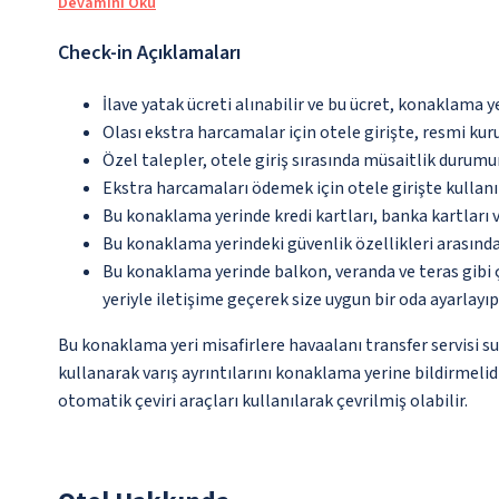
Devamını Oku
Check-in Açıklamaları
İlave yatak ücreti alınabilir ve bu ücret, konaklama y
Olası ekstra harcamalar için otele girişte, resmi kur
Özel talepler, otele giriş sırasında müsaitlik durumu
Ekstra harcamaları ödemek için otele girişte kullanıl
Bu konaklama yerinde kredi kartları, banka kartları 
Bu konaklama yerindeki güvenlik özellikleri arasın
Bu konaklama yerinde balkon, veranda ve teras gibi 
yeriyle iletişime geçerek size uygun bir oda ayarlayı
Bu konaklama yeri misafirlere havaalanı transfer servisi s
kullanarak varış ayrıntılarını konaklama yerine bildirmelid
otomatik çeviri araçları kullanılarak çevrilmiş olabilir.