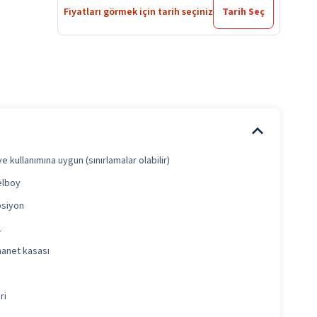
Fiyatları görmek için tarih seçiniz
Tarih Seç
e kullanımına uygun (sınırlamalar olabilir)
elboy
psiyon
1
anet kasası
ri