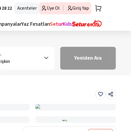
 28 22
Acenteler
Üye Ol
Giriş Yap
mpanyalar
Yaz Fırsatları
SeturKids
ı
Yeniden Ara
tişkin
Haritada Gör