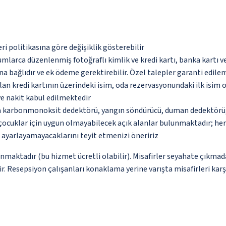
eri politikasına göre değişiklik gösterebilir
umlarca düzenlenmiş fotoğraflı kimlik ve kredi kartı, banka kartı v
na bağlıdır ve ek ödeme gerektirebilir. Özel talepler garanti edile
an kredi kartının üzerindeki isim, oda rezervasyonundaki ilk isim 
ve nakit kabul edilmektedir
da karbonmonoksit dedektörü, yangın söndürücü, duman dedektörü, g
çocuklar için uygun olmayabilecek açık alanlar bulunmaktadır; he
p ayarlayamayacaklarını teyit etmenizi öneririz
unmaktadır (bu hizmet ücretli olabilir). Misafirler seyahate çıkmad
ir. Resepsiyon çalışanları konaklama yerine varışta misafirleri kar