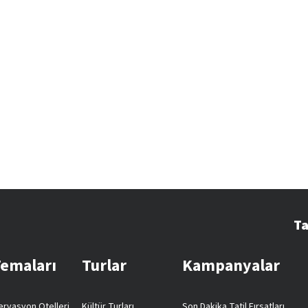
Ta
Temaları
Turlar
Kampanyalar
rvasyon Otelleri
Kültür Turları
Son Dakika Tatil Fırsatları