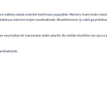
ore edilmiş odada evlerinin konforunu yaşayabilir. Memory foam (visko elastik
ablosuz internet erişimi sunulmaktadır. Misafirlerimizin iyi vakit geçirebilm
nın veya bahçe ile manzaranın tadını çıkartın. Bu otelde misafirler için ayrıc
erilmektedir.