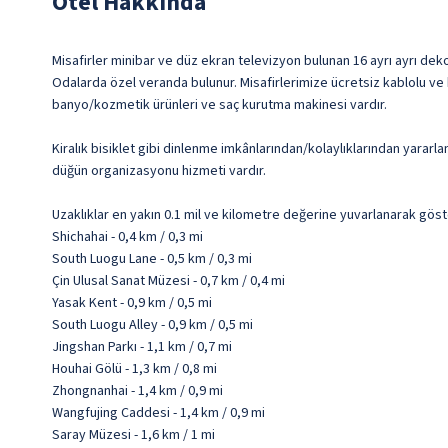
Otel Hakkında
Misafirler minibar ve düz ekran televizyon bulunan 16 ayrı ayrı dek
Odalarda özel veranda bulunur. Misafirlerimize ücretsiz kablolu ve k
banyo/kozmetik ürünleri ve saç kurutma makinesi vardır.
Kiralık bisiklet gibi dinlenme imkânlarından/kolaylıklarından yararla
düğün organizasyonu hizmeti vardır.
Uzaklıklar en yakın 0.1 mil ve kilometre değerine yuvarlanarak göst
Shichahai - 0,4 km / 0,3 mi
South Luogu Lane - 0,5 km / 0,3 mi
Çin Ulusal Sanat Müzesi - 0,7 km / 0,4 mi
Yasak Kent - 0,9 km / 0,5 mi
South Luogu Alley - 0,9 km / 0,5 mi
Jingshan Parkı - 1,1 km / 0,7 mi
Houhai Gölü - 1,3 km / 0,8 mi
Zhongnanhai - 1,4 km / 0,9 mi
Wangfujing Caddesi - 1,4 km / 0,9 mi
Saray Müzesi - 1,6 km / 1 mi