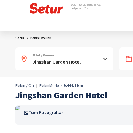
Setur Servis Turistik A.Ş.
Belge No: 728
Setur
Pekin Otelleri
Otel / Konum
Pekin / Çin
|
Pekin
Merkez:
9.444.1
km
Jingshan Garden Hotel
Tüm Fotoğraflar