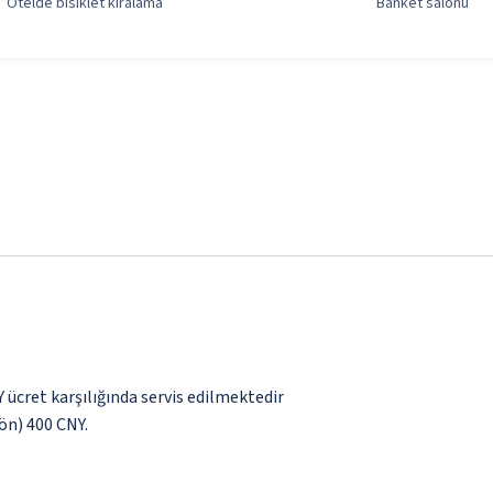
Otelde bisiklet kiralama
Banket salonu
Y ücret karşılığında servis edilmektedir
yön) 400 CNY.