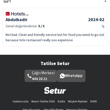
1
İş
Abdulkadir
2024-02
Genel değerlendirme:
5
/ 5
İş
Not bad. Clean and friendly service but for food you need to go out
because toto restaurant really soo expensive
Tatilse Setur
Çağrı Merkezi
WhatsApp
444 28 22
Hakkımızda
Resmi Tatiller 2026
Kalite
Müşteri İlişkileri
KVKK
Setur Yayınları
Setur Etik İlkeler
Yatırımcı İlişkileri