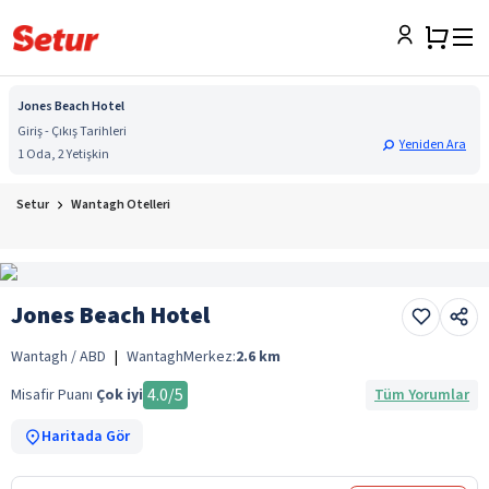
Jones Beach Hotel
Giriş - Çıkış Tarihleri
Yeniden Ara
1 Oda, 2 Yetişkin
Setur
Wantagh Otelleri
Jones Beach Hotel
Wantagh / ABD
|
Wantagh
Merkez:
2.6
km
4.0
/5
Misafir Puanı
Çok iyi
Tüm Yorumlar
Haritada Gör