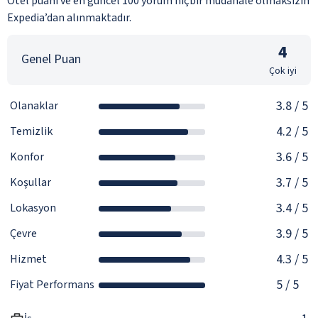
Otel puanı ve en güncel 100 yorum hiçbir müdahale olmaksızın
Expedia’dan alınmaktadır.
4
Genel Puan
Çok iyi
3.8
/ 5
Olanaklar
4.2
/ 5
Temizlik
3.6
/ 5
Konfor
3.7
/ 5
Koşullar
3.4
/ 5
Lokasyon
3.9
/ 5
Çevre
4.3
/ 5
Hizmet
5
/ 5
Fiyat Performans