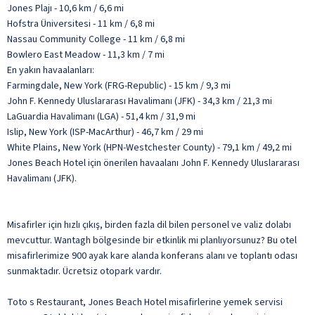
Jones Plajı - 10,6 km / 6,6 mi
Hofstra Üniversitesi - 11 km / 6,8 mi
Nassau Community College - 11 km / 6,8 mi
Bowlero East Meadow - 11,3 km / 7 mi
En yakın havaalanları:
Farmingdale, New York (FRG-Republic) - 15 km / 9,3 mi
John F. Kennedy Uluslararası Havalimanı (JFK) - 34,3 km / 21,3 mi
LaGuardia Havalimanı (LGA) - 51,4 km / 31,9 mi
Islip, New York (ISP-MacArthur) - 46,7 km / 29 mi
White Plains, New York (HPN-Westchester County) - 79,1 km / 49,2 mi
Jones Beach Hotel için önerilen havaalanı John F. Kennedy Uluslararası
Havalimanı (JFK).
Misafirler için hızlı çıkış, birden fazla dil bilen personel ve valiz dolabı
mevcuttur. Wantagh bölgesinde bir etkinlik mi planlıyorsunuz? Bu otel
misafirlerimize 900 ayak kare alanda konferans alanı ve toplantı odası
sunmaktadır. Ücretsiz otopark vardır.
Toto s Restaurant, Jones Beach Hotel misafirlerine yemek servisi