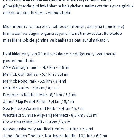
güneşlik/perde gibi imkânlar ve kolaylıklar sunulmaktadır. Ayrıca günlük
olarak oda/kat hizmeti verilmektedir.
Misafirlerimiz için ücretsiz kablosuz İnternet, danışma (concierge)
hizmetleri ve düğün organizasyonu hizmeti mevcuttur. Bu otelde
misafilere lobide şömine ve banket salonu sunulmaktadır.
Uzaklıklar en yakın 0.1 mil ve kilometre değerine yuvarlanarak
gösterilmektedir.
AMF Wantagh Lanes - 4,2 km / 2,6 mi
Merrick Golf Sahası - 5,4 km / 3,4 mi
Merrick Road Park - 5,5 km / 3,4 mi
United Skates - 6,6 km / 4,1 mi
Freeport s Nautical Mile - 8,3 km / 5,1 mi
Jones Plajı Eyalet Parkı - 8,4 km / 5,2 mi
Sea Breeze Waterfront Park - 8,4 km / 5,2 mi
Westfield Sunrise Alışveriş Merkezi - 8,5 km / 5,3 mi
Crow s Nest Mini Golf - 9,4 km / 5,8 mi
Nassau University Medical Center - 10 km / 6,2 mi
Jones Beach Theater, Northwell Health - 10,1 km / 6,3 mi