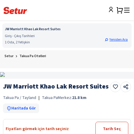
JW Marriott Khao Lak Resort Suites
Giriş - Çıkış Tarihleri
Yeniden Ara
1 Oda, 2 Yetişkin
Setur
Takua Pa Otelleri
JW Marriott Khao Lak Resort Suites
Takua Pa / Tayland
|
Takua Pa
Merkez:
21.8
km
Haritada Gör
Fiyatları görmek için tarih seçiniz
Tarih Seç