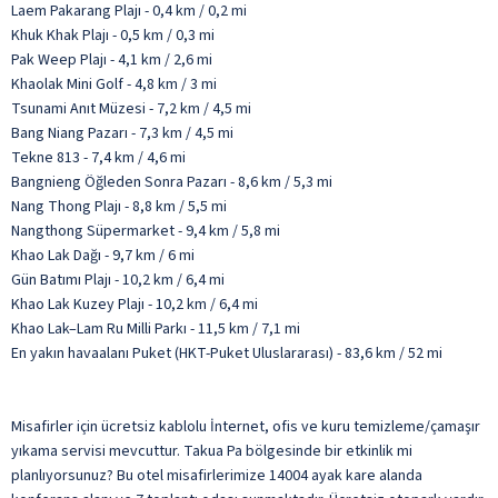
Laem Pakarang Plajı - 0,4 km / 0,2 mi
Khuk Khak Plajı - 0,5 km / 0,3 mi
Pak Weep Plajı - 4,1 km / 2,6 mi
Khaolak Mini Golf - 4,8 km / 3 mi
Tsunami Anıt Müzesi - 7,2 km / 4,5 mi
Bang Niang Pazarı - 7,3 km / 4,5 mi
Tekne 813 - 7,4 km / 4,6 mi
Bangnieng Öğleden Sonra Pazarı - 8,6 km / 5,3 mi
Nang Thong Plajı - 8,8 km / 5,5 mi
Nangthong Süpermarket - 9,4 km / 5,8 mi
Khao Lak Dağı - 9,7 km / 6 mi
Gün Batımı Plajı - 10,2 km / 6,4 mi
Khao Lak Kuzey Plajı - 10,2 km / 6,4 mi
Khao Lak–Lam Ru Milli Parkı - 11,5 km / 7,1 mi
En yakın havaalanı Puket (HKT-Puket Uluslararası) - 83,6 km / 52 mi
Misafirler için ücretsiz kablolu İnternet, ofis ve kuru temizleme/çamaşır
yıkama servisi mevcuttur. Takua Pa bölgesinde bir etkinlik mi
planlıyorsunuz? Bu otel misafirlerimize 14004 ayak kare alanda