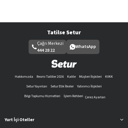
Tatilse Setur
Çağrı Merkezi
WhatsApp
444 28 22
Hakkımızda
Resmi Tatiller 2026
Kalite
Müşteri İlişkileri
KVKK
Setur Yayınları
Setur Etik İlkeler
Yatırımcı İlişkileri
Bilgi Toplumu Hizmetleri
İşlem Rehberi
Çerez Ayarları
Yurt İçi Oteller