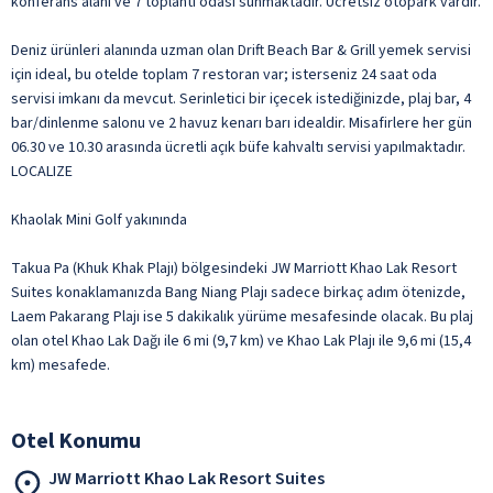
konferans alanı ve 7 toplantı odası sunmaktadır. Ücretsiz otopark vardır.
Deniz ürünleri alanında uzman olan Drift Beach Bar & Grill yemek servisi
için ideal, bu otelde toplam 7 restoran var; isterseniz 24 saat oda
servisi imkanı da mevcut. Serinletici bir içecek istediğinizde, plaj bar, 4
bar/dinlenme salonu ve 2 havuz kenarı barı idealdir. Misafirlere her gün
06.30 ve 10.30 arasında ücretli açık büfe kahvaltı servisi yapılmaktadır.
LOCALIZE
Khaolak Mini Golf yakınında
Takua Pa (Khuk Khak Plajı) bölgesindeki JW Marriott Khao Lak Resort
Suites konaklamanızda Bang Niang Plajı sadece birkaç adım ötenizde,
Laem Pakarang Plajı ise 5 dakikalık yürüme mesafesinde olacak. Bu plaj
olan otel Khao Lak Dağı ile 6 mi (9,7 km) ve Khao Lak Plajı ile 9,6 mi (15,4
km) mesafede.
Otel Konumu
JW Marriott Khao Lak Resort Suites