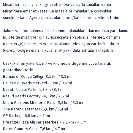
Misafirlerimizin iyi vakit geçirebilmesi için uydu kanalları vardır.
Misafirlere emanet kasası ve masa gibi imkânlar ve kolaylıklar
sunulmaktadır. Ayrıca günlük olarak oda/kat hizmeti verilmektedir.
Jakuzi ve spor salonu dâhil dinlenme olanaklarından mutlaka yararlanın.
Bu otelde misafirler için ayrıca ücretsiz kablosuz İnternet, danışma
(concierge) hizmetleri ve ortak alanda televizyon vardır. Misafirler
(ücretli) bölge servisini kullanarak yakındaki noktalara ulaşabilir.
Uzaklıklar en yakın 0.1 mil ve kilometre değerine yuvarlanarak
gösterilmektedir.
Bomas of Kenya Çiftliği - 0,5 km / 0,3 mi
Galleria Alışveriş Merkezi - 1 km / 0,6 mi
Nairobi Ulusal Parkı - 1,3 km / 0,8 mi
Kazuri Beads Factory - 4,1 km / 2,5 mi
Uhuru Gardens Memorial Park - 5,3 km / 3,3 mi
The Karen Hastanesi - 5,6 km / 3,4 mi
GP Karting - 6,6 km / 4,1 mi
Prestige Plaza Alışveriş Merkezi - 7,2 km / 4,5 mi
Karen Country Club - 7,6 km / 4,7 mi