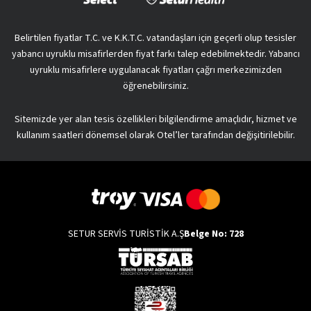
Belirtilen fiyatlar T.C. ve K.K.T.C. vatandaşları için geçerli olup tesisler
yabancı uyruklu misafirlerden fiyat farkı talep edebilmektedir. Yabancı
uyruklu misafirlere uygulanacak fiyatları çağrı merkezimizden
öğrenebilirsiniz.
Sitemizde yer alan tesis özellikleri bilgilendirme amaçlıdır, hizmet ve
kullanım saatleri dönemsel olarak Otel’ler tarafından değişitirilebilir.
SETUR SERVİS TURİSTİK A.Ş
Belge No: 728