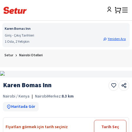
Karen Bomas Inn
Giriş - Çıkış Tarihleri
Yeniden Ara
1 Oda, 2 Yetişkin
Setur
Nairobi Otelleri
Karen Bomas Inn
Nairobi / Kenya
|
Nairobi
Merkez:
8.3
km
Haritada Gör
Fiyatları görmek için tarih seçiniz
Tarih Seç