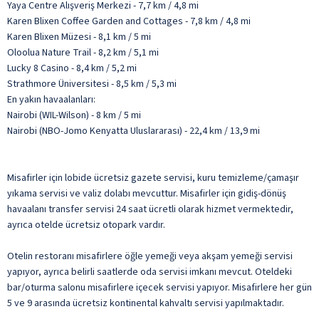
Yaya Centre Alışveriş Merkezi - 7,7 km / 4,8 mi
Karen Blixen Coffee Garden and Cottages - 7,8 km / 4,8 mi
Karen Blixen Müzesi - 8,1 km / 5 mi
Oloolua Nature Trail - 8,2 km / 5,1 mi
Lucky 8 Casino - 8,4 km / 5,2 mi
Strathmore Üniversitesi - 8,5 km / 5,3 mi
En yakın havaalanları:
Nairobi (WIL-Wilson) - 8 km / 5 mi
Nairobi (NBO-Jomo Kenyatta Uluslararası) - 22,4 km / 13,9 mi
Misafirler için lobide ücretsiz gazete servisi, kuru temizleme/çamaşır
yıkama servisi ve valiz dolabı mevcuttur. Misafirler için gidiş-dönüş
havaalanı transfer servisi 24 saat ücretli olarak hizmet vermektedir,
ayrıca otelde ücretsiz otopark vardır.
Otelin restoranı misafirlere öğle yemeği veya akşam yemeği servisi
yapıyor, ayrıca belirli saatlerde oda servisi imkanı mevcut. Oteldeki
bar/oturma salonu misafirlere içecek servisi yapıyor. Misafirlere her gün
5 ve 9 arasında ücretsiz kontinental kahvaltı servisi yapılmaktadır.