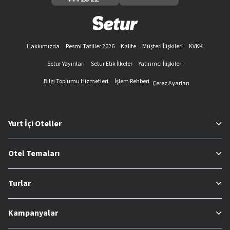
Hakkımızda
Resmi Tatiller 2026
Kalite
Müşteri İlişkileri
KVKK
Setur Yayınları
Setur Etik İlkeler
Yatırımcı İlişkileri
Bilgi Toplumu Hizmetleri
İşlem Rehberi
Çerez Ayarları
Yurt İçi Oteller
Otel Temaları
Turlar
Kampanyalar