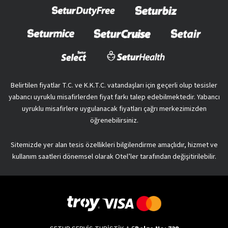
Belirtilen fiyatlar T.C. ve K.K.T.C. vatandaşları için geçerli olup tesisler
yabancı uyruklu misafirlerden fiyat farkı talep edebilmektedir. Yabancı
uyruklu misafirlere uygulanacak fiyatları çağrı merkezimizden
öğrenebilirsiniz.
Sitemizde yer alan tesis özellikleri bilgilendirme amaçlıdır, hizmet ve
kullanım saatleri dönemsel olarak Otel’ler tarafından değişitirilebilir.