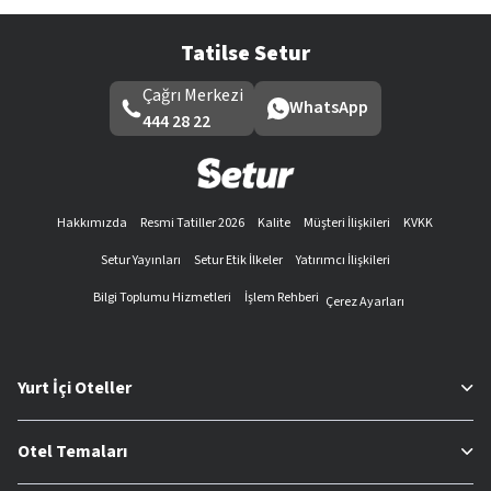
Tatilse Setur
Çağrı Merkezi
WhatsApp
444 28 22
Hakkımızda
Resmi Tatiller 2026
Kalite
Müşteri İlişkileri
KVKK
Setur Yayınları
Setur Etik İlkeler
Yatırımcı İlişkileri
Bilgi Toplumu Hizmetleri
İşlem Rehberi
Çerez Ayarları
Yurt İçi Oteller
Otel Temaları