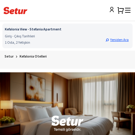
Kefalonia View - Stefania Apartment
Giriş - Çıkış Tarihleri
Yeniden Ara
1 Oda, 2 Yetişkin
Setur
Kefalonia Otelleri