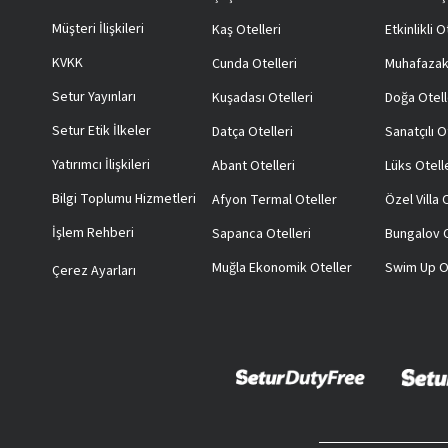
Müşteri İlişkileri
Kaş Otelleri
Etkinlikli O
KVKK
Cunda Otelleri
Muhafazak
Setur Yayınları
Kuşadası Otelleri
Doğa Otell
Setur Etik İlkeler
Datça Otelleri
Sanatçılı O
Yatırımcı İlişkileri
Abant Otelleri
Lüks Otell
Bilgi Toplumu Hizmetleri
Afyon Termal Oteller
Özel Villa
İşlem Rehberi
Sapanca Otelleri
Bungalov O
Muğla Ekonomik Oteller
Swim Up O
Çerez Ayarları