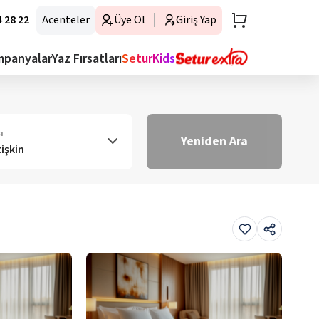
 28 22
Acenteler
Üye Ol
Giriş Yap
mpanyalar
Yaz Fırsatları
SeturKids
ı
Yeniden Ara
tişkin