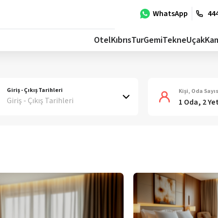
WhatsApp
444
Otel
Kıbrıs
Tur
Gemi
Tekne
Uçak
Ka
Giriş - Çıkış Tarihleri
Kişi, Oda Sayıs
Giriş - Çıkış Tarihleri
1 Oda, 2 Ye