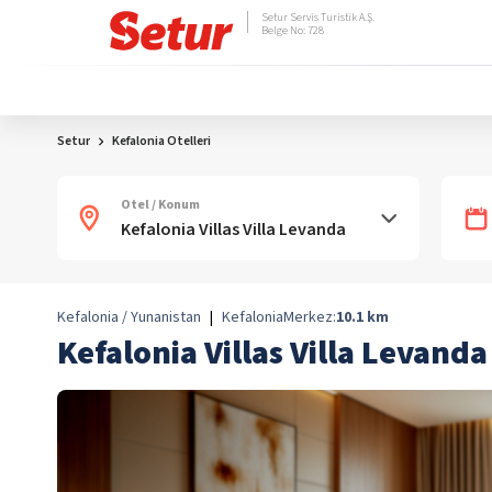
Setur Servis Turistik A.Ş.
Belge No: 728
Setur
Kefalonia Otelleri
Otel / Konum
Kefalonia / Yunanistan
|
Kefalonia
Merkez:
10.1
km
Kefalonia Villas Villa Levanda