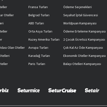
teller
Fransa Turları
Ödeme Seçenekleri
ar Oteller
Belgrad Turları
Seyahat İptal Güvencesi
eri
ABD Turları
Worldpuan Kampanyası
teller
Orta Asya Turları
Ödeme Erteleme Kampanyası
er
Kuzey Amerika Turları
2 Çocuk Ücretsiz Kampanyası
 Odası Olan Oteller
Avrupa Turları
Çok Kal Az Öde Kampanyası
telleri
Karadağ Turları
Ekonomik Oteller Kampanyası
teller
Paris Turları
Balayı Otelleri Kampanyası