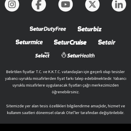
Belirtilen fiyatlar T.C. ve K.K.T.C. vatandaşları için geçerli olup tesisler
yabancı uyruklu misafirlerden fiyat farkı talep edebilmektedir. Yabancı
uyruklu misafirlere uygulanacak fiyatları çağrı merkezimizden
öğrenebilirsiniz.
Sitemizde yer alan tesis özellikleri bilgilendirme amaçlıdır, hizmet ve
kullanım saatleri dönemsel olarak Otel’ler tarafından değişitirilebilir.