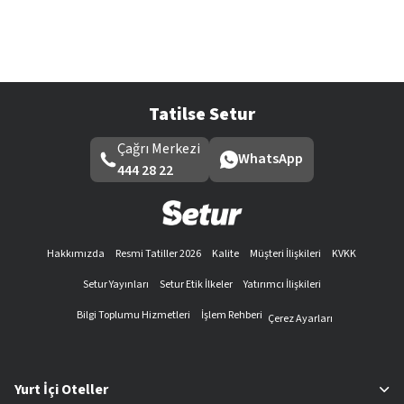
Tatilse Setur
Çağrı Merkezi
WhatsApp
444 28 22
Hakkımızda
Resmi Tatiller 2026
Kalite
Müşteri İlişkileri
KVKK
Setur Yayınları
Setur Etik İlkeler
Yatırımcı İlişkileri
Bilgi Toplumu Hizmetleri
İşlem Rehberi
Çerez Ayarları
Yurt İçi Oteller