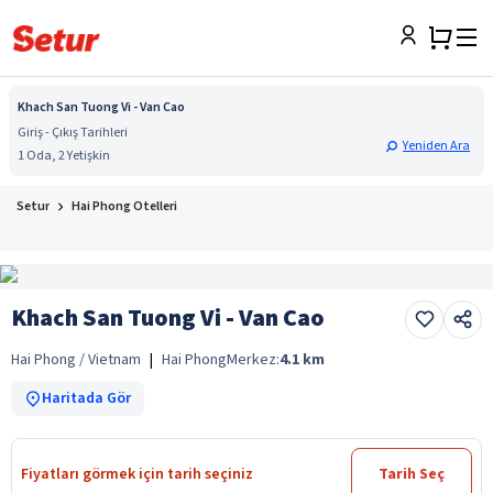
Khach San Tuong Vi - Van Cao
Giriş - Çıkış Tarihleri
Yeniden Ara
1 Oda, 2 Yetişkin
Setur
Hai Phong Otelleri
Khach San Tuong Vi - Van Cao
Hai Phong / Vietnam
|
Hai Phong
Merkez:
4.1
km
Haritada Gör
Fiyatları görmek için tarih seçiniz
Tarih Seç