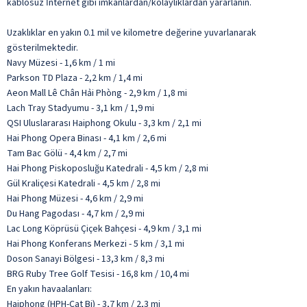
kablosuz İnternet gibi imkânlardan/kolaylıklardan yararlanın.
Uzaklıklar en yakın 0.1 mil ve kilometre değerine yuvarlanarak
gösterilmektedir.
Navy Müzesi - 1,6 km / 1 mi
Parkson TD Plaza - 2,2 km / 1,4 mi
Aeon Mall Lê Chân Hải Phòng - 2,9 km / 1,8 mi
Lach Tray Stadyumu - 3,1 km / 1,9 mi
QSI Uluslararası Haiphong Okulu - 3,3 km / 2,1 mi
Hai Phong Opera Binası - 4,1 km / 2,6 mi
Tam Bac Gölü - 4,4 km / 2,7 mi
Hai Phong Piskoposluğu Katedrali - 4,5 km / 2,8 mi
Gül Kraliçesi Katedrali - 4,5 km / 2,8 mi
Hai Phong Müzesi - 4,6 km / 2,9 mi
Du Hang Pagodası - 4,7 km / 2,9 mi
Lac Long Köprüsü Çiçek Bahçesi - 4,9 km / 3,1 mi
Hai Phong Konferans Merkezi - 5 km / 3,1 mi
Doson Sanayi Bölgesi - 13,3 km / 8,3 mi
BRG Ruby Tree Golf Tesisi - 16,8 km / 10,4 mi
En yakın havaalanları:
Haiphong (HPH-Cat Bi) - 3,7 km / 2,3 mi