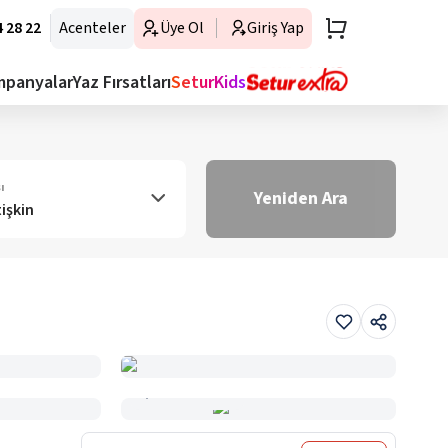
 28 22
Acenteler
Üye Ol
Giriş Yap
mpanyalar
Yaz Fırsatları
SeturKids
ı
Yeniden Ara
tişkin
Haritada Gör