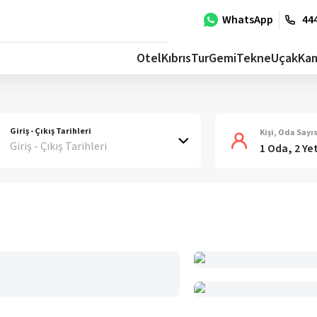
WhatsApp
444
Otel
Kıbrıs
Tur
Gemi
Tekne
Uçak
Ka
Giriş - Çıkış Tarihleri
Kişi, Oda Sayıs
Giriş - Çıkış Tarihleri
1 Oda, 2 Ye