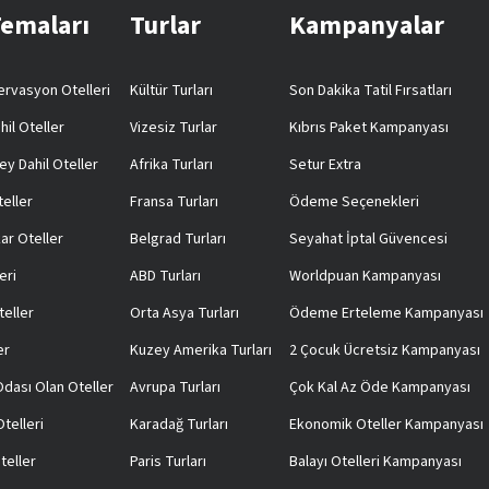
Temaları
Turlar
Kampanyalar
rvasyon Otelleri
Kültür Turları
Son Dakika Tatil Fırsatları
hil Oteller
Vizesiz Turlar
Kıbrıs Paket Kampanyası
ey Dahil Oteller
Afrika Turları
Setur Extra
teller
Fransa Turları
Ödeme Seçenekleri
ar Oteller
Belgrad Turları
Seyahat İptal Güvencesi
eri
ABD Turları
Worldpuan Kampanyası
teller
Orta Asya Turları
Ödeme Erteleme Kampanyası
er
Kuzey Amerika Turları
2 Çocuk Ücretsiz Kampanyası
 Odası Olan Oteller
Avrupa Turları
Çok Kal Az Öde Kampanyası
telleri
Karadağ Turları
Ekonomik Oteller Kampanyası
teller
Paris Turları
Balayı Otelleri Kampanyası