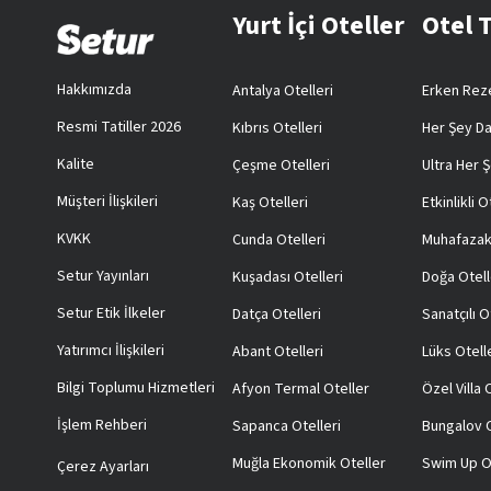
Yurt İçi Oteller
Otel 
Hakkımızda
Antalya Otelleri
Erken Reze
Resmi Tatiller 2026
Kıbrıs Otelleri
Her Şey Da
Kalite
Çeşme Otelleri
Ultra Her Ş
Müşteri İlişkileri
Kaş Otelleri
Etkinlikli O
KVKK
Cunda Otelleri
Muhafazak
Setur Yayınları
Kuşadası Otelleri
Doğa Otell
Setur Etik İlkeler
Datça Otelleri
Sanatçılı O
Yatırımcı İlişkileri
Abant Otelleri
Lüks Otell
Bilgi Toplumu Hizmetleri
Afyon Termal Oteller
Özel Villa
İşlem Rehberi
Sapanca Otelleri
Bungalov O
Muğla Ekonomik Oteller
Swim Up O
Çerez Ayarları