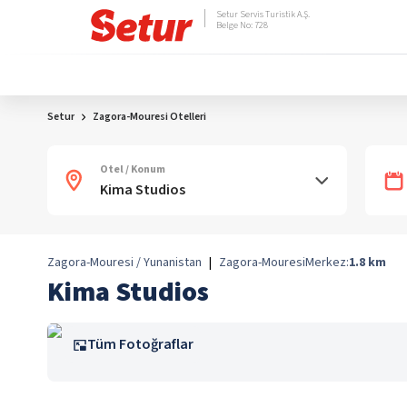
Setur Servis Turistik A.Ş.
Belge No: 728
Setur
Zagora-Mouresi Otelleri
Otel / Konum
Zagora-Mouresi / Yunanistan
|
Zagora-Mouresi
Merkez:
1.8
km
Kima Studios
Tüm Fotoğraflar