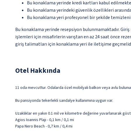
Bu konaklama yerinde kredi kartları kabul edilmekte
Bu konaklama yerindeki güvenlik özellikleri arasında
Bu konaklama yeri profesyonel bir şekilde temizleni
Bu konaklama yerinde resepsiyon bulunmamaktadır. Giriş işl
işlemleri için misafirlerin varıştan en az 24 saat önce rez
giriş talimatları için konaklama yeri ile iletişime geçmelidi
Otel Hakkında
11 oda mevcuttur. Odalarda özel mobilyalı balkon veya avlu bulunur. 
Bu pansiyonda tekerlekli sandalye kullanımına uygun var.
Uzaklıklar en yakın 0.1 mil ve kilometre değerine yuvarlanarak göst
Agios Ioannis Plajı - 0,1 km / 0,1 mi
Papa Nero Beach - 0,7 km / 0,4 mi