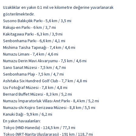
Uzaklıklar en yakın 0.1 mil ve kilometre değerine yuvarlanarak
gösterilmektedir.
Susono Balıkçılık Parkı - 5,6 km / 3,5 mi
Rakuju-en Parkı - 6 km / 3,7 mi
Kakitagawa Parkı - 6,3 km / 3,9 mi
Senbonhama Parkı - 6,6 km / 4,1 mi
Mishima Taisha Tapınağı - 7,4 km / 4,6 mi
Numazu Limanı - 7,4 km / 4,6 mi
Numazu Derin Mavi Akvaryumu - 7,5 km / 4,6 mi
Sano Sanat Müzesi - 7,5 km / 4,7 mi
Senbonhama Plajı - 7,5 km / 4,7 mi
Ashitaka Six Hundred Golf Club - 7,7 km / 4,8 mi
Izu Fotoğraf Müzesi - 7,8 km / 4,8 mi
Bernard Buffet Müzesi - 8,3 km / 5,2 mi
Numazu İmparatorluk Villası Anıt Parkı - 8,4 km / 5,2 mi
Numazu-shi Kojiro Serizawa Müzesi - 8,8 km / 5,5 mi
Kanuki Dağı - 9,9 km / 6,2 mi
En yakın havaalanları:
Tokyo (HND-Haneda) - 124,5 km / 77,3 mi
Tokyo (NRT-Narita Uluslararası) - 191 km / 118,7 mi