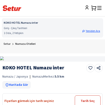
KOKO HOTEL Numazu inter
Giriş - Çıkış Tarihleri
Yeniden Ara
1 Oda, 2 Yetişkin
Setur
Numazu Otelleri
KOKO HOTEL Numazu inter
Numazu / Japonya
|
Numazu
Merkez:
5.5
km
Haritada Gör
Fiyatları görmek için tarih seçiniz
Tarih Seç