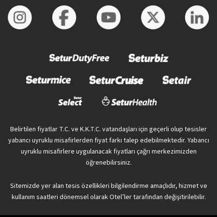
Belirtilen fiyatlar T.C. ve K.K.T.C. vatandaşları için geçerli olup tesisler
yabancı uyruklu misafirlerden fiyat farkı talep edebilmektedir. Yabancı
uyruklu misafirlere uygulanacak fiyatları çağrı merkezimizden
öğrenebilirsiniz.
Sitemizde yer alan tesis özellikleri bilgilendirme amaçlıdır, hizmet ve
kullanım saatleri dönemsel olarak Otel’ler tarafından değişitirilebilir.