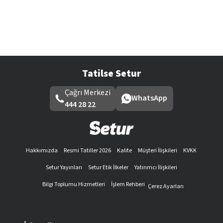
Tatilse Setur
Çağrı Merkezi
WhatsApp
444 28 22
Hakkımızda
Resmi Tatiller 2026
Kalite
Müşteri İlişkileri
KVKK
Setur Yayınları
Setur Etik İlkeler
Yatırımcı İlişkileri
Bilgi Toplumu Hizmetleri
İşlem Rehberi
Çerez Ayarları