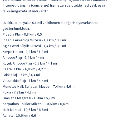
İnternet, danışma (concierge) hizmetleri ve otelde hediyelik eşya
dükkânı/gazete standı vardır.
Uzaklıklar en yakın 0.1 mil ve kilometre değerine yuvarlanarak
gösterilmektedir.
Pigadia Plajı - 0,8 km / 0,5 mi
Pigadia Arkeoloji Müzesi - 1,3 km / 0,8 mi
Agia Fotini Küçük Kilisesi - 1,4 km / 0,9 mi
Kerpe Limanı - 2,2 km / 1,3 mi
Amoopi Plajı - 6,4 km / 4 mi
Küçük Amoopi Plajı - 6,5 km / 4,1 mi
Kastelia Plajı - 6,8 km / 4,2 mi
Lakki Plajı - 7 km / 4,4 mi
Votsalakia Plajı - 7 km / 4,4 mi
Menetes Halk Sanatları Müzesi - 7,4 km / 4,6 mi
Fokia - 7,7 km / 4,8 mi
Limniatis Mağarası - 10 km / 6,2 mi
Karpathos Folklor Müzesi - 10,6 km / 6,6 mi
Halk Müzesi - 10,6 km / 6,6 mi
Achata - 10,6 km / 6,6 mi