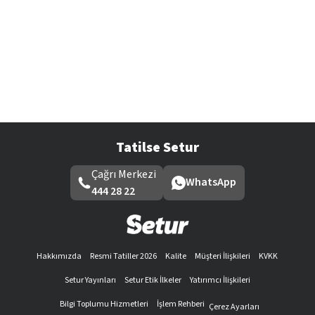
Tatilse Setur
Çağrı Merkezi
WhatsApp
444 28 22
Hakkımızda
Resmi Tatiller 2026
Kalite
Müşteri İlişkileri
KVKK
Setur Yayınları
Setur Etik İlkeler
Yatırımcı İlişkileri
Bilgi Toplumu Hizmetleri
İşlem Rehberi
Çerez Ayarları