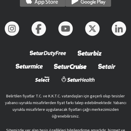
Belirtilen fiyatlar T.C. ve K.K.T.C. vatandaşları için geçerli olup tesisler
yabancı uyruklu misafirlerden fiyat farkı talep edebilmektedir. Yabancı
uyruklu misafirlere uygulanacak fiyatları çağrı merkezimizden
öğrenebilirsiniz.
Sitemizde yer alan tesis özellikleri bilgilendirme amaçlıdır, hizmet ve