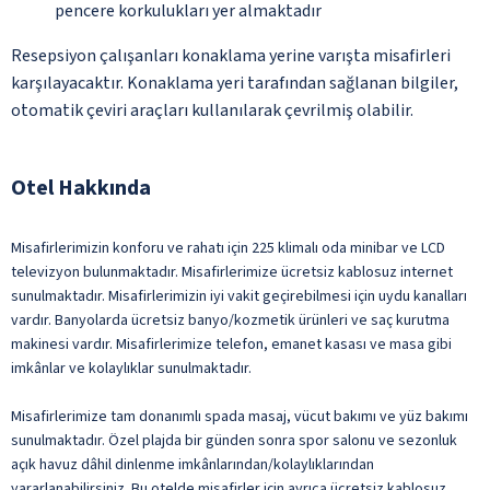
pencere korkulukları yer almaktadır
Resepsiyon çalışanları konaklama yerine varışta misafirleri
karşılayacaktır. Konaklama yeri tarafından sağlanan bilgiler,
otomatik çeviri araçları kullanılarak çevrilmiş olabilir.
Otel Hakkında
Misafirlerimizin konforu ve rahatı için 225 klimalı oda minibar ve LCD
televizyon bulunmaktadır. Misafirlerimize ücretsiz kablosuz internet
sunulmaktadır. Misafirlerimizin iyi vakit geçirebilmesi için uydu kanalları
vardır. Banyolarda ücretsiz banyo/kozmetik ürünleri ve saç kurutma
makinesi vardır. Misafirlerimize telefon, emanet kasası ve masa gibi
imkânlar ve kolaylıklar sunulmaktadır.
Misafirlerimize tam donanımlı spada masaj, vücut bakımı ve yüz bakımı
sunulmaktadır. Özel plajda bir günden sonra spor salonu ve sezonluk
açık havuz dâhil dinlenme imkânlarından/kolaylıklarından
yararlanabilirsiniz. Bu otelde misafirler için ayrıca ücretsiz kablosuz