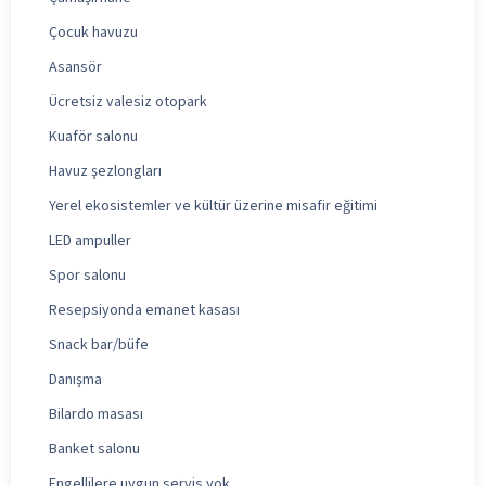
Çocuk havuzu
Asansör
Ücretsiz valesiz otopark
Kuaför salonu
Havuz şezlongları
Yerel ekosistemler ve kültür üzerine misafir eğitimi
LED ampuller
Spor salonu
Resepsiyonda emanet kasası
Snack bar/büfe
Danışma
Bilardo masası
Banket salonu
Engellilere uygun servis yok