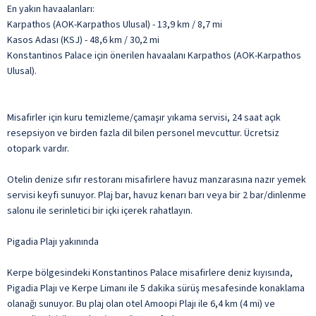
En yakın havaalanları:
Karpathos (AOK-Karpathos Ulusal) - 13,9 km / 8,7 mi
Kasos Adası (KSJ) - 48,6 km / 30,2 mi
Konstantinos Palace için önerilen havaalanı Karpathos (AOK-Karpathos
Ulusal).
Misafirler için kuru temizleme/çamaşır yıkama servisi, 24 saat açık
resepsiyon ve birden fazla dil bilen personel mevcuttur. Ücretsiz
otopark vardır.
Otelin denize sıfır restoranı misafirlere havuz manzarasına nazır yemek
servisi keyfi sunuyor. Plaj bar, havuz kenarı barı veya bir 2 bar/dinlenme
salonu ile serinletici bir içki içerek rahatlayın.
Pigadia Plajı yakınında
Kerpe bölgesindeki Konstantinos Palace misafirlere deniz kıyısında,
Pigadia Plajı ve Kerpe Limanı ile 5 dakika sürüş mesafesinde konaklama
olanağı sunuyor. Bu plaj olan otel Amoopi Plajı ile 6,4 km (4 mi) ve