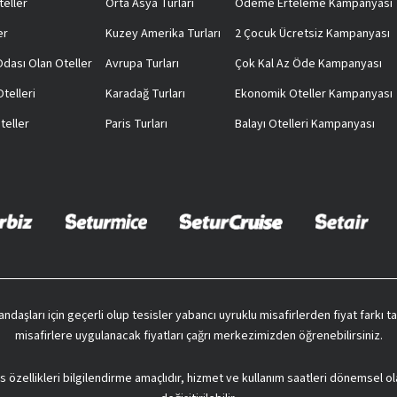
teller
Orta Asya Turları
Ödeme Erteleme Kampanyası
er
Kuzey Amerika Turları
2 Çocuk Ücretsiz Kampanyası
 Odası Olan Oteller
Avrupa Turları
Çok Kal Az Öde Kampanyası
telleri
Karadağ Turları
Ekonomik Oteller Kampanyası
teller
Paris Turları
Balayı Otelleri Kampanyası
vatandaşları için geçerli olup tesisler yabancı uyruklu misafirlerden fiyat farkı
misafirlere uygulanacak fiyatları çağrı merkezimizden öğrenebilirsiniz.
s özellikleri bilgilendirme amaçlıdır, hizmet ve kullanım saatleri dönemsel ol