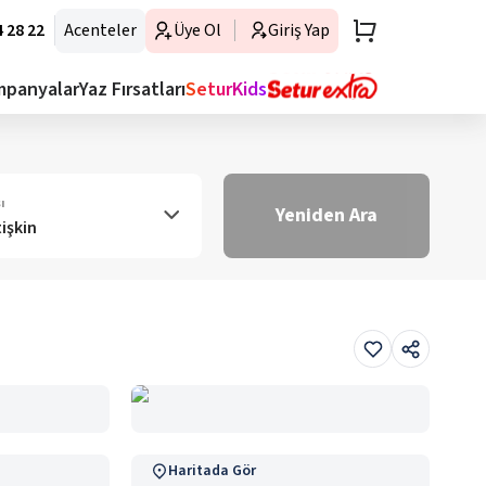
 28 22
Acenteler
Üye Ol
Giriş Yap
mpanyalar
Yaz Fırsatları
SeturKids
ı
Yeniden Ara
tişkin
Haritada Gör