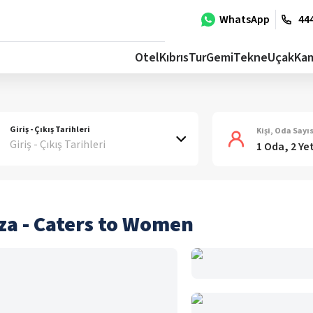
WhatsApp
444
Otel
Kıbrıs
Tur
Gemi
Tekne
Uçak
Ka
Giriş - Çıkış Tarihleri
Kişi, Oda Sayıs
Giriş - Çıkış Tarihleri
1 Oda, 2 Ye
za - Caters to Women