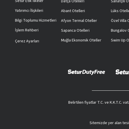
Setur Etik İlkeler
Datça Otelleri
Sanatçılı O
Yatırımcı İlişkileri
Abant Otelleri
Lüks Otell
Bilgi Toplumu Hizmetleri
Afyon Termal Oteller
Özel Villa
İşlem Rehberi
Sapanca Otelleri
Bungalov O
Muğla Ekonomik Oteller
Swim Up O
Çerez Ayarları
Belirtilen fiyatlar T.C. ve K.K.T.C. 
Sitemizde yer alan tesi