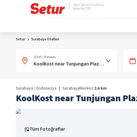
Setur Servis Turistik A.Ş.
Belge No: 728
Setur
Surabaya Otelleri
Otel / Konum
Surabaya / Endonezya
|
Surabaya
Merkez:
2.6
km
KoolKost near Tunjungan Pla
Tüm Fotoğraflar