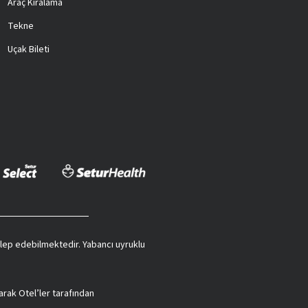
Araç Kiralama
Tekne
Uçak Bileti
 talep edebilmektedir. Yabancı uyruklu
arak Otel’ler tarafından