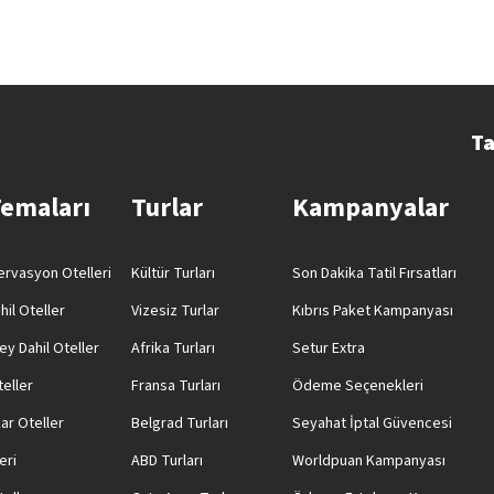
Ta
Temaları
Turlar
Kampanyalar
rvasyon Otelleri
Kültür Turları
Son Dakika Tatil Fırsatları
hil Oteller
Vizesiz Turlar
Kıbrıs Paket Kampanyası
ey Dahil Oteller
Afrika Turları
Setur Extra
teller
Fransa Turları
Ödeme Seçenekleri
ar Oteller
Belgrad Turları
Seyahat İptal Güvencesi
eri
ABD Turları
Worldpuan Kampanyası