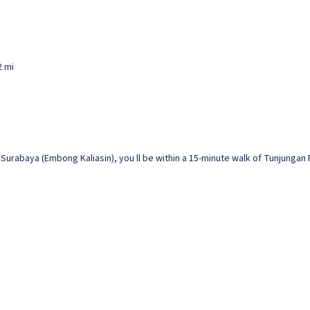
2 mi
 Surabaya (Embong Kaliasin), you ll be within a 15-minute walk of Tunjungan