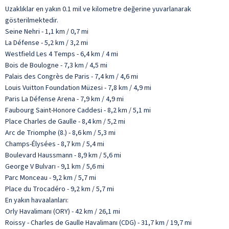
Uzaklıklar en yakın 0.1 mil ve kilometre değerine yuvarlanarak
gösterilmektedir.
Seine Nehri - 1,1 km / 0,7 mi
La Défense - 5,2 km / 3,2 mi
Westfield Les 4 Temps - 6,4 km / 4 mi
Bois de Boulogne - 7,3 km / 4,5 mi
Palais des Congrès de Paris - 7,4 km / 4,6 mi
Louis Vuitton Foundation Müzesi - 7,8 km / 4,9 mi
Paris La Défense Arena - 7,9 km / 4,9 mi
Faubourg Saint-Honore Caddesi - 8,2 km / 5,1 mi
Place Charles de Gaulle - 8,4 km / 5,2 mi
Arc de Triomphe (8.) - 8,6 km / 5,3 mi
Champs-Élysées - 8,7 km / 5,4 mi
Boulevard Haussmann - 8,9 km / 5,6 mi
George V Bulvarı - 9,1 km / 5,6 mi
Parc Monceau - 9,2 km / 5,7 mi
Place du Trocadéro - 9,2 km / 5,7 mi
En yakın havaalanları:
Orly Havalimanı (ORY) - 42 km / 26,1 mi
Roissy - Charles de Gaulle Havalimanı (CDG) - 31,7 km / 19,7 mi