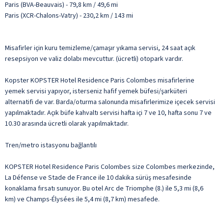
Paris (BVA-Beauvais) - 79,8 km / 49,6 mi
Paris (XCR-Chalons-Vatry) - 230,2 km / 143 mi
Misafirler için kuru temizleme/çamaşır yıkama servisi, 24 saat açık
resepsiyon ve valiz dolabı mevcuttur. (ücretli) otopark vardır.
Kopster KOPSTER Hotel Residence Paris Colombes misafirlerine
yemek servisi yapıyor, isterseniz hafif yemek büfesi/şarküteri
alternatifi de var. Barda/oturma salonunda misafirlerimize içecek servisi
yapılmaktadır. Açık büfe kahvaltı servisi hafta içi 7 ve 10, hafta sonu 7 ve
10.30 arasında ücretli olarak yapılmaktadır.
Tren/metro istasyonu bağlantılı
KOPSTER Hotel Residence Paris Colombes size Colombes merkezinde,
La Défense ve Stade de France ile 10 dakika sürüş mesafesinde
konaklama fırsatı sunuyor. Bu otel Arc de Triomphe (8.) ile 5,3 mi (8,6
km) ve Champs-Élysées ile 5,4 mi (8,7 km) mesafede.