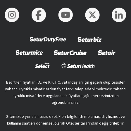
Belirtilen fiyatlar T.C. ve K.K.T.C. vatandaşları için geçerli olup tesisler
yabancı uyruklu misafirlerden fiyat farkı talep edebilmektedir. Yabancı
uyruklu misafirlere uygulanacak fiyatları çağrı merkezimizden
öğrenebilirsiniz.
Sitemizde yer alan tesis özellikleri bilgilendirme amaçlıdır, hizmet ve
kullanım saatleri dönemsel olarak Otel’ler tarafından değişitirilebilir.