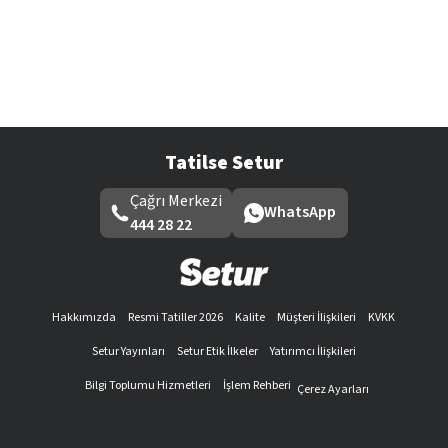
Tatilse Setur
Çağrı Merkezi
WhatsApp
444 28 22
Hakkımızda
Resmi Tatiller 2026
Kalite
Müşteri İlişkileri
KVKK
Setur Yayınları
Setur Etik İlkeler
Yatırımcı İlişkileri
Bilgi Toplumu Hizmetleri
İşlem Rehberi
Çerez Ayarları