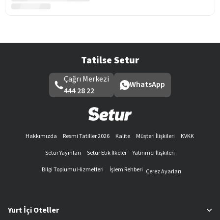
Tatilse Setur
Çağrı Merkezi
WhatsApp
444 28 22
Hakkımızda
Resmi Tatiller 2026
Kalite
Müşteri İlişkileri
KVKK
Setur Yayınları
Setur Etik İlkeler
Yatırımcı İlişkileri
Bilgi Toplumu Hizmetleri
İşlem Rehberi
Çerez Ayarları
Yurt İçi Oteller