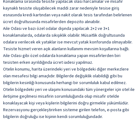
Konaklama sırasında tesiste yapılacak olası harcamalar ve misafir
kaynaklı tesiste oluşabilecek maddi zarar nedeniyle tesise giriş
esnasında kredi kartından veya nakit olarak tesis tarafından belirlenen
ücret doğrultusunda misafirlerden depozito alınabilir.
Aile Odası ve bazı özel odalar dışında yapılacak 2+2 ve 3+1
konaklamalarda, odalarda sıkışıklık olabilir. Müsaitlik doğrultusunda
odalara verilecek ek yataklar ise mevcut yatak konforunda olmayabilir.
Tesiste hizmet veren açık alanların kullanımı mevsim koşullarına bağlı.
Aile Odası gibi özel odalarda konaklama yapan misafirlerden biri
tesisten erken ayrıldığında ücret iadesi yapılmaz.
Otelin konumu, harita üzerindeki yeri ve bölgedeki diğer merkezlere
olan mesafesi bilgi amaçlıdır. Bilgilerde değişiklik olabildiği gibi bu
bilgilerin kesinliği konusunda herhangi bir sorumluluk kabul edilmez.
Otelin bölgedeki yeri ve ulaşımı konusundaki tüm yönergeler için otel ile
iletişime geçilmesi misafirin sorumluluğunda olup misafir otelde
konaklayacak kişi veya kişilerin bilgilerini doğru girmekle yükümlüdür.
Rezervasyonu gerçekleştirirken sisteme girilen telefon, e-posta gibi
bilgilerin doğruluğu ise kişinin kendi sorumluluğundadır.