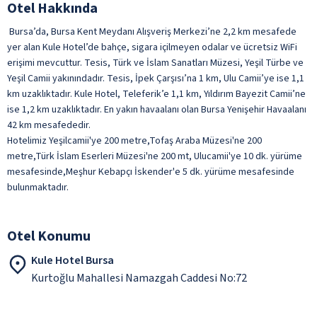
Otel Hakkında
Bursa’da, Bursa Kent Meydanı Alışveriş Merkezi’ne 2,2 km mesafede
yer alan Kule Hotel’de bahçe, sigara içilmeyen odalar ve ücretsiz WiFi
erişimi mevcuttur. Tesis, Türk ve İslam Sanatları Müzesi, Yeşil Türbe ve
Yeşil Camii yakınındadır. Tesis, İpek Çarşısı’na 1 km, Ulu Camii’ye ise 1,1
km uzaklıktadır. Kule Hotel, Teleferik’e 1,1 km, Yıldırım Bayezit Camii’ne
ise 1,2 km uzaklıktadır. En yakın havaalanı olan Bursa Yenişehir Havaalanı
42 km mesafededir.
Hotelimiz Yeşilcamii'ye 200 metre,Tofaş Araba Müzesi'ne 200
metre,Türk İslam Eserleri Müzesi'ne 200 mt, Ulucamii'ye 10 dk. yürüme
mesafesinde,Meşhur Kebapçı İskender'e 5 dk. yürüme mesafesinde
bulunmaktadır.
Otel Konumu
Kule Hotel Bursa
Kurtoğlu Mahallesi Namazgah Caddesi No:72