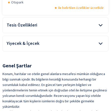
Otopark
ile belirtilen özellikler ücretlidir.
Tesis Özellikleri
Ekonomik Otel
Yiyecek & İçecek
Covid-19 kapsamındaki genelge ve yasal düzenlemelere göre,
tesisin konsept dahilinde sunulan hizmetleri ve bazı hizmet
alanlarının kullanımı, konaklama süresince kısıtlandırılmış,
Genel Şartlar
tamamen kaldırılmış ve/veya kapatılmış olabilir.
Sadece oda konaklamalarda; tesiste alınan tüm yiyecek ve
Konum, haritalar ve otelin genel alanlara mesafesi mümkün olduğunca
içecekler ücretlidir.
bilgi sunmak içindir. Bu bilgilerin kesinliği konusunda herhangi bir
Paket Servis Olanağı
sorumluluk kabul edilmez. En güncel tam yerleşim bilgileri ve
ile belirtilen özellikler ücretlidir.
yönlendirmelerini temin etmek için doğrudan otel ile iletişime geçilmesi
yolcunun kendi sorumluluğundadır. Rezervasyonu yapan kişi otelde
konaklayacak tüm kişilerin isimlerini doğru bir şekilde girmekle
yükümlüdür.