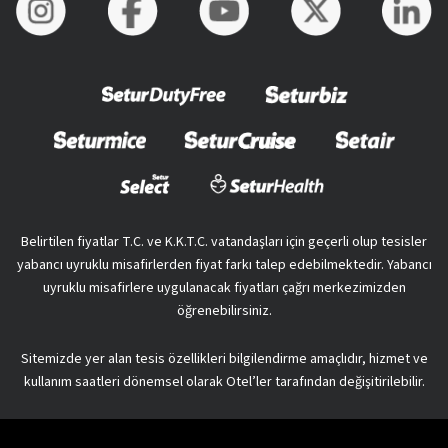
Belirtilen fiyatlar T.C. ve K.K.T.C. vatandaşları için geçerli olup tesisler
yabancı uyruklu misafirlerden fiyat farkı talep edebilmektedir. Yabancı
uyruklu misafirlere uygulanacak fiyatları çağrı merkezimizden
öğrenebilirsiniz.
Sitemizde yer alan tesis özellikleri bilgilendirme amaçlıdır, hizmet ve
kullanım saatleri dönemsel olarak Otel’ler tarafından değişitirilebilir.