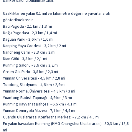
banket salonu bulunmaktadır.
Uzaklıklar en yakın 0.1 mil ve kilometre değerine yuvarlanarak
gösterilmektedir.
Batı Pagoda - 2,1 km / 1,3 mi
Doğu Pagodası - 2,3 km / 1,4 mi
Daguan Parkı - 2,6 km / 1,6 mi
Nanping Yaya Caddesi - 3,2 km / 2 mi
Nancheng Camii - 3,3 km / 2 mi
Dian Gölü - 3,3 km / 2,1 mi
Kunming Salonu - 3,6 km / 2,2 mi
Green Göl Parkı - 3,8 km / 2,3 mi
Yunnan Üniversitesi - 4,5 km / 2,8 mi
Tuodong Stadyumu - 4,6 km / 2,9 mi
Yunnan Normal Üniversitesi - 4,8 km / 3 mi
Yuantong Budist Tapınağı - 4,9 km / 3 mi
Kunming Hayvanat Bahçesi - 6,6 km / 4,1 mi
Yunnan Demiryolu Müzesi - 7,1 km / 4,4 mi
Guandu Uluslararası Konferans Merkezi - 7,2 km / 4,5 mi
En yakın havaalanı Kunming (KMG-Changshui Uluslararası) - 30,3 km / 18,8
mi