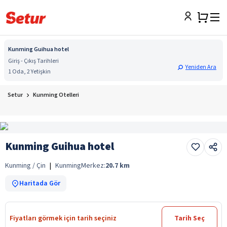
Kunming Guihua hotel
Giriş - Çıkış Tarihleri
Yeniden Ara
1 Oda, 2 Yetişkin
Setur
Kunming Otelleri
Kunming Guihua hotel
Kunming / Çin
|
Kunming
Merkez:
20.7
km
Haritada Gör
Fiyatları görmek için tarih seçiniz
Tarih Seç