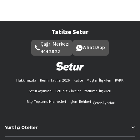
Tatilse Setur
Çağrı Merkezi
WhatsApp
444 28 22
Hakkımızda
Resmi Tatiller 2026
Kalite
Müşteri İlişkileri
KVKK
Setur Yayınları
Setur Etik İlkeler
Yatırımcı İlişkileri
Bilgi Toplumu Hizmetleri
İşlem Rehberi
Çerez Ayarları
Yurt İçi Oteller