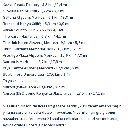
Kazuri Beads Factory - 5,5 km / 3,4 mi
Oloolua Nature Trail - 5,5 km / 3,4 mi
Galleria Alışveriş Merkezi - 6,1 km / 3,8 mi
Bomas of Kenya Çiftliği - 6,3 km / 3,9 mi
Karen Country Club - 6,6 km / 4,1 mi
The Karen Hastanesi - 6,7 km / 4,1 mi
The Hub Karen Alışveriş Merkezi - 9,1 km / 5,7 mi
Uhuru Gardens Memorial Park - 10,5 km / 6,5 mi
Prestige Plaza Alışveriş Merkezi - 12,6 km / 7,8 mi
Nairobi İş Merkezi - 12,7 km / 7,9 mi
Yaya Centre Alışveriş Merkezi - 12,9 km / 8 mi
Strathmore Üniversitesi - 13,6 km / 8,4 mi
En yakın havaalanları:
Nairobi (WIL-Wilson) - 13,6 km / 8,4 mi
Nairobi (NBO-Jomo Kenyatta Uluslararası) - 27,5 km / 17,1 mi
Misafirler için lobide ücretsiz gazete servisi, kuru temizleme/çamaşır
yıkama servisi ve valiz dolabı mevcuttur. Misafirler için gidiş-dönüş
havaalanı transfer servisi 24 saat ücretli olarak hizmet vermektedir,
ayrıca otelde ücretsiz otopark vardır.