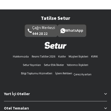
Tatilse Setur
Çağrı Merkezi
WhatsApp
444 28 22
Hakkımızda
Resmi Tatiller 2026
Kalite
Müşteri İlişkileri
KVKK
Setur Yayınları
Setur Etik İlkeler
Yatırımcı İlişkileri
Bilgi Toplumu Hizmetleri
İşlem Rehberi
Çerez Ayarları
Yurt İçi Oteller
Otel Temaları