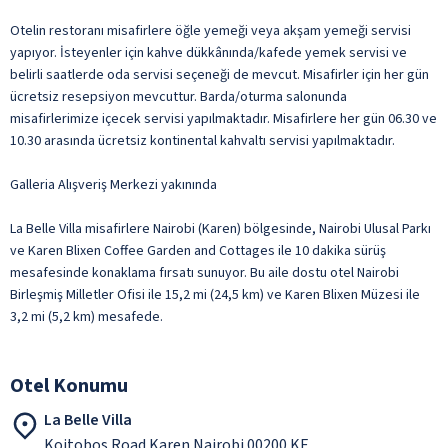
Otelin restoranı misafirlere öğle yemeği veya akşam yemeği servisi
yapıyor. İsteyenler için kahve dükkânında/kafede yemek servisi ve
belirli saatlerde oda servisi seçeneği de mevcut. Misafirler için her gün
ücretsiz resepsiyon mevcuttur. Barda/oturma salonunda
misafirlerimize içecek servisi yapılmaktadır. Misafirlere her gün 06.30 ve
10.30 arasında ücretsiz kontinental kahvaltı servisi yapılmaktadır.
Galleria Alışveriş Merkezi yakınında
La Belle Villa misafirlere Nairobi (Karen) bölgesinde, Nairobi Ulusal Parkı
ve Karen Blixen Coffee Garden and Cottages ile 10 dakika sürüş
mesafesinde konaklama fırsatı sunuyor. Bu aile dostu otel Nairobi
Birleşmiş Milletler Ofisi ile 15,2 mi (24,5 km) ve Karen Blixen Müzesi ile
3,2 mi (5,2 km) mesafede.
Otel Konumu
La Belle Villa
Koitobos Road Karen Nairobi 00200 KE