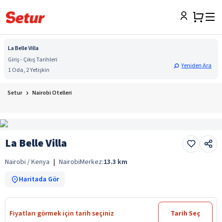
La Belle Villa
Giriş - Çıkış Tarihleri
Yeniden Ara
1 Oda, 2 Yetişkin
Setur
Nairobi Otelleri
La Belle Villa
Nairobi / Kenya
|
Nairobi
Merkez:
13.3
km
Haritada Gör
Fiyatları görmek için tarih seçiniz
Tarih Seç