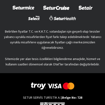
Belirtilen fiyatlar T.C. ve K.K.T.C. vatandaşları için geçerli olup tesisler
yabancı uyruklu misafirlerden fiyat farkı talep edebilmektedir. Yabancı
uyruklu misafirlere uygulanacak fiyatları çağrı merkezimizden
öğrenebilirsiniz.
Sitemizde yer alan tesis özellikleri bilgilendirme amaçlıdır, hizmet ve
kullanım saatleri dönemsel olarak Otel’ler tarafından değişitirilebilir.
SETUR SERVİS TURİSTİK A.Ş
Belge No: 728