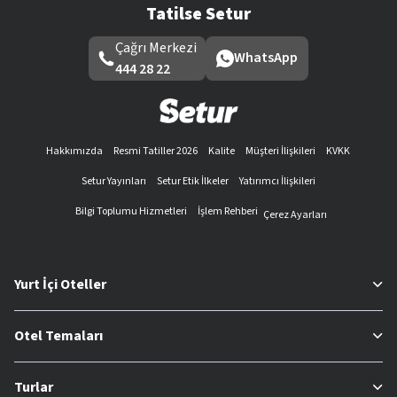
Tatilse Setur
Çağrı Merkezi
WhatsApp
444 28 22
Hakkımızda
Resmi Tatiller 2026
Kalite
Müşteri İlişkileri
KVKK
Setur Yayınları
Setur Etik İlkeler
Yatırımcı İlişkileri
Bilgi Toplumu Hizmetleri
İşlem Rehberi
Çerez Ayarları
Yurt İçi Oteller
Otel Temaları
Turlar