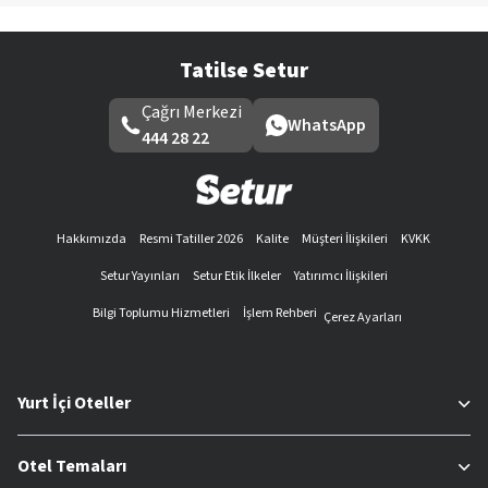
Tatilse Setur
Çağrı Merkezi
WhatsApp
444 28 22
Hakkımızda
Resmi Tatiller 2026
Kalite
Müşteri İlişkileri
KVKK
Setur Yayınları
Setur Etik İlkeler
Yatırımcı İlişkileri
Bilgi Toplumu Hizmetleri
İşlem Rehberi
Çerez Ayarları
Yurt İçi Oteller
Otel Temaları