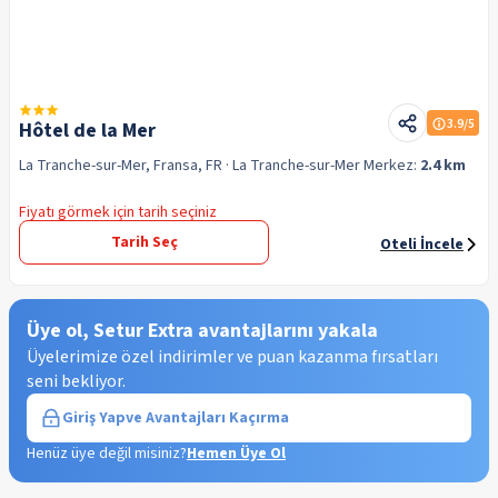
3.9
/5
Hôtel de la Mer
La Tranche-sur-Mer, Fransa, FR
· La Tranche-sur-Mer
Merkez:
2.4 km
Fiyatı görmek için tarih seçiniz
Tarih Seç
Oteli İncele
Üye ol, Setur Extra avantajlarını yakala
Üyelerimize özel indirimler ve puan kazanma fırsatları
seni bekliyor.
Giriş Yap
ve Avantajları Kaçırma
Henüz üye değil misiniz?
Hemen Üye Ol