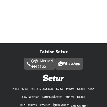
Tatilse Setur
Çağrı Merkezi
WhatsApp
444 28 22
Hakkımızda
Resmi Tatiller 2026
Kalite
Müşteri İlişkileri
KVKK
Setur Yayınları
Setur Etik İlkeler
Yatırımcı İlişkileri
Bilgi Toplumu Hizmetleri
İşlem Rehberi
Çerez Ayarları