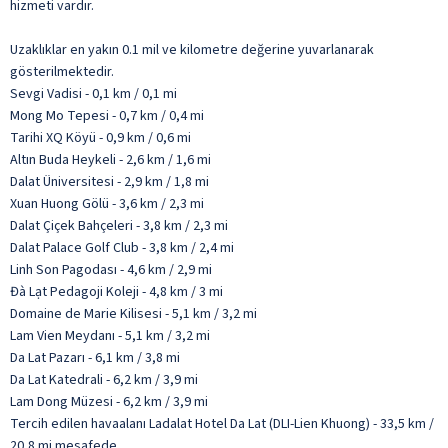
hizmeti vardır.
Uzaklıklar en yakın 0.1 mil ve kilometre değerine yuvarlanarak
gösterilmektedir.
Sevgi Vadisi - 0,1 km / 0,1 mi
Mong Mo Tepesi - 0,7 km / 0,4 mi
Tarihi XQ Köyü - 0,9 km / 0,6 mi
Altın Buda Heykeli - 2,6 km / 1,6 mi
Dalat Üniversitesi - 2,9 km / 1,8 mi
Xuan Huong Gölü - 3,6 km / 2,3 mi
Dalat Çiçek Bahçeleri - 3,8 km / 2,3 mi
Dalat Palace Golf Club - 3,8 km / 2,4 mi
Linh Son Pagodası - 4,6 km / 2,9 mi
Đà Lạt Pedagoji Koleji - 4,8 km / 3 mi
Domaine de Marie Kilisesi - 5,1 km / 3,2 mi
Lam Vien Meydanı - 5,1 km / 3,2 mi
Da Lat Pazarı - 6,1 km / 3,8 mi
Da Lat Katedrali - 6,2 km / 3,9 mi
Lam Dong Müzesi - 6,2 km / 3,9 mi
Tercih edilen havaalanı Ladalat Hotel Da Lat (DLI-Lien Khuong) - 33,5 km /
20,8 mi mesafede