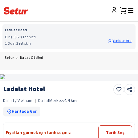
Ladalat Hotel
Giriş - Çıkış Tarihleri
Yeniden Ara
1 Oda, 2 Yetişkin
Setur
Da Lat Otelleri
Ladalat Hotel
Da Lat / Vietnam
|
Da Lat
Merkez:
4.4
km
Haritada Gör
Fiyatları görmek için tarih seçiniz
Tarih Seç