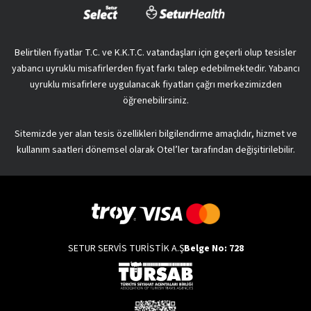
Belirtilen fiyatlar T.C. ve K.K.T.C. vatandaşları için geçerli olup tesisler
yabancı uyruklu misafirlerden fiyat farkı talep edebilmektedir. Yabancı
uyruklu misafirlere uygulanacak fiyatları çağrı merkezimizden
öğrenebilirsiniz.
Sitemizde yer alan tesis özellikleri bilgilendirme amaçlıdır, hizmet ve
kullanım saatleri dönemsel olarak Otel’ler tarafından değişitirilebilir.
SETUR SERVİS TURİSTİK A.Ş
Belge No: 728