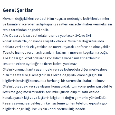
plajıdır. Halk plajı büyükşehir plajı tarafından işletilmekte olup halka
Kahvaltı Salonu
açık alanlar ücretsiz şezlong ve şemsiye için ücret alınmaktadır.
Genel Şartlar
Otelde beach club bulunuyor ve ücretlidir.
Kapalı Restoran
Halk Plajı
Mevsim değişiklikleri ve özel iklim koşullar nedeniyle belirtilen birimler
Lobi Bar
ve birimlerin içerikleri açılış-kapanış saatleri önceden haber vermeksizin
Şemsiye
tesis tarafından değiştirilebilir.
Nargile
Şezlong
Aile Odası ve bazı özel odalar dışında yapılacak 2+2 ve 3+1
Oda Servisi
ile belirtilen özellikler ücretlidir.
konaklamalarda, odalarda sıkışıklık olabilir. Müsaitlik doğrultusunda
Restoran
odalara verilecek ek yataklar ise mevcut yatak konforunda olmayabilir.
Tesiste hizmet veren açık alanların kullanımı mevsim koşullarına bağlı.
Restoran Bar
Aile Odası gibi özel odalarda konaklama yapan misafirlerden biri
Serpme Kahvaltı
tesisten erken ayrıldığında ücret iadesi yapılmaz.
Otelin konumu, harita üzerindeki yeri ve bölgedeki diğer merkezlere
Şişeli İçecekler
olan mesafesi bilgi amaçlıdır. Bilgilerde değişiklik olabildiği gibi bu
Türk Kahvesi
bilgilerin kesinliği konusunda herhangi bir sorumluluk kabul edilmez.
Otelin bölgedeki yeri ve ulaşımı konusundaki tüm yönergeler için otel ile
Yabancı Alkollü İçecek
iletişime geçilmesi misafirin sorumluluğunda olup misafir otelde
Yerli Alkollü İçecek
konaklayacak kişi veya kişilerin bilgilerini doğru girmekle yükümlüdür.
ile belirtilen özellikler ücretlidir.
Rezervasyonu gerçekleştirirken sisteme girilen telefon, e-posta gibi
bilgilerin doğruluğu ise kişinin kendi sorumluluğundadır.