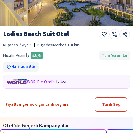
Ladies Beach Suit Otel
Kuşadası / Aydın
|
Kuşadası
Merkez:
1.8
km
3.9
/5
Misafir Puanı
İyi
Tüm Yorumlar
Haritada Gör
9 Taksit
WORLD'e Özel
Fiyatları görmek için tarih seçiniz
Tarih Seç
Otel’de Geçerli Kampanyalar