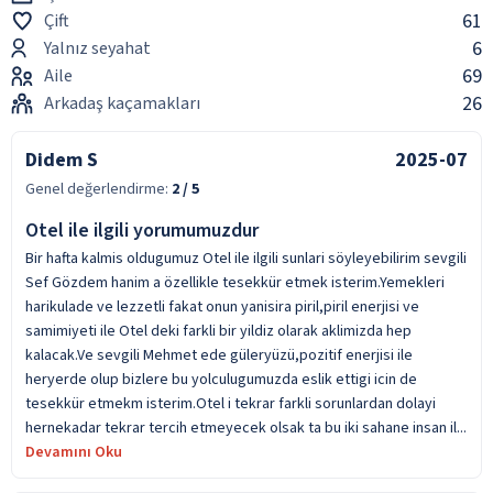
61
Çift
6
Yalnız seyahat
69
Aile
26
Arkadaş kaçamakları
Didem S
2025-07
Genel değerlendirme:
2
/ 5
Otel ile ilgili yorumumuzdur
Bir hafta kalmis oldugumuz Otel ile ilgili sunlari söyleyebilirim sevgili
Sef Gözdem hanim a özellikle tesekkür etmek isterim.Yemekleri
harikulade ve lezzetli fakat onun yanisira piril,piril enerjisi ve
samimiyeti ile Otel deki farkli bir yildiz olarak aklimizda hep
kalacak.Ve sevgili Mehmet ede güleryüzü,pozitif enerjisi ile
heryerde olup bizlere bu yolculugumuzda eslik ettigi icin de
tesekkür etmekm isterim.Otel i tekrar farkli sorunlardan dolayi
hernekadar tekrar tercih etmeyecek olsak ta bu iki sahane insan il...
Devamını Oku