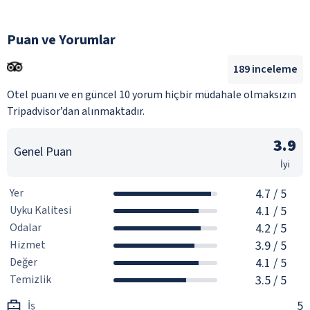
Puan ve Yorumlar
189
inceleme
Otel puanı ve en güncel 10 yorum hiçbir müdahale olmaksızın
Tripadvisor’dan alınmaktadır.
3.9
Genel Puan
İyi
Yer
4.7
/ 5
Uyku Kalitesi
4.1
/ 5
Odalar
4.2
/ 5
Hizmet
3.9
/ 5
Değer
4.1
/ 5
Temizlik
3.5
/ 5
5
İş