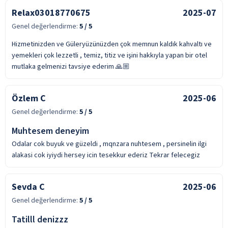
Relax03018770675
2025-07
Genel değerlendirme:
5
/ 5
Hizmetinizden ve Güleryüzünüzden çok memnun kaldık kahvaltı ve
yemekleri çok lezzetli , temiz, titiz ve işini hakkıyla yapan bir otel
mutlaka gelmenizi tavsiye ederim 🙏🏼
Özlem C
2025-06
Genel değerlendirme:
5
/ 5
Muhtesem deneyim
Odalar cok buyuk ve güzeldi , mqnzara nuhtesem , persinelin ilgi
alakasi cok iyiydi hersey icin tesekkur ederiz Tekrar felecegiz
Sevda C
2025-06
Genel değerlendirme:
5
/ 5
Tatilll denizzz