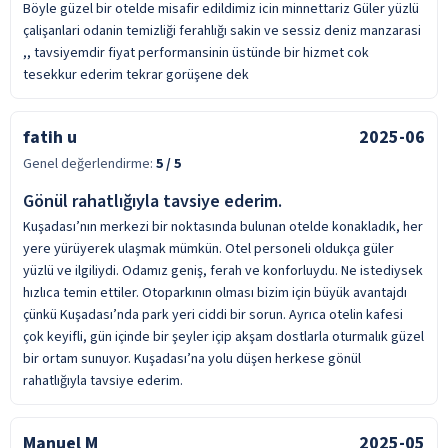
Böyle güzel bir otelde misafir edildimiz icin minnettariz Güler yüzlü
çalişanlari odanin temizliği ferahlığı sakin ve sessiz deniz manzarasi
,, tavsiyemdir fiyat performansinin üstünde bir hizmet cok
tesekkur ederim tekrar gorüşene dek
fatih u
2025-06
Genel değerlendirme:
5
/ 5
Gönül rahatlığıyla tavsiye ederim.
Kuşadası’nın merkezi bir noktasında bulunan otelde konakladık, her
yere yürüyerek ulaşmak mümkün. Otel personeli oldukça güler
yüzlü ve ilgiliydi. Odamız geniş, ferah ve konforluydu. Ne istediysek
hızlıca temin ettiler. Otoparkının olması bizim için büyük avantajdı
çünkü Kuşadası’nda park yeri ciddi bir sorun. Ayrıca otelin kafesi
çok keyifli, gün içinde bir şeyler içip akşam dostlarla oturmalık güzel
bir ortam sunuyor. Kuşadası’na yolu düşen herkese gönül
rahatlığıyla tavsiye ederim.
Manuel M
2025-05