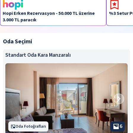
Hopi Erken Rezervasyon - 50.000 TL üzerine
%3 Setur P
3.000 TL paracık
Oda Seçimi
Standart Oda Kara Manzaralı
6
Oda Fotoğrafları