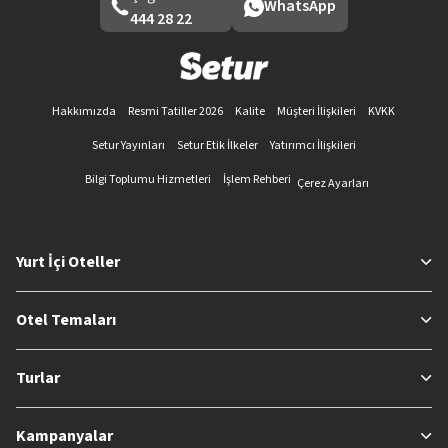
WhatsApp
444 28 22
Hakkımızda
Resmi Tatiller 2026
Kalite
Müşteri İlişkileri
KVKK
Setur Yayınları
Setur Etik İlkeler
Yatırımcı İlişkileri
Bilgi Toplumu Hizmetleri
İşlem Rehberi
Çerez Ayarları
Yurt İçi Oteller
Otel Temaları
Turlar
Kampanyalar