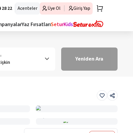
 28 22
Acenteler
Üye Ol
Giriş Yap
mpanyalar
Yaz Fırsatları
SeturKids
ı
Yeniden Ara
tişkin
Haritada Gör