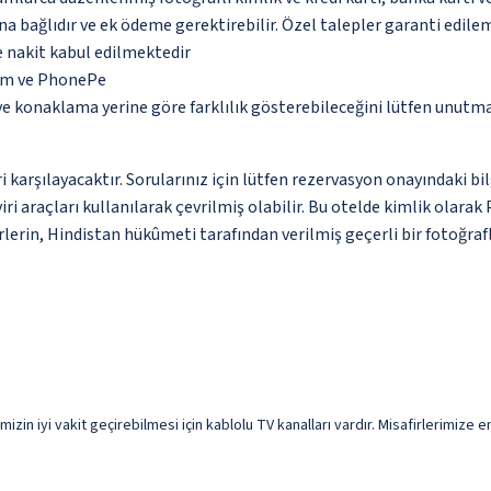
na bağlıdır ve ek ödeme gerektirebilir. Özel talepler garanti edile
 nakit kabul edilmektedir
ytm ve PhonePe
 ve konaklama yerine göre farklılık gösterebileceğini lütfen unutm
 karşılayacaktır. Sorularınız için lütfen rezervasyon onayındaki bil
i araçları kullanılarak çevrilmiş olabilir. Bu otelde kimlik olara
rlerin, Hindistan hükûmeti tarafından verilmiş geçerli bir fotoğraf
mizin iyi vakit geçirebilmesi için kablolu TV kanalları vardır. Misafirlerimize