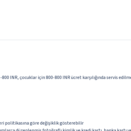
0-800 INR, çocuklar için 800-800 INR ücret karşılığında servis edilm
eri politikasına göre değişiklik gösterebilir
umlarca düzenlenmiş fotoğraflı kimlik ve kredi kartı, banka kartı v