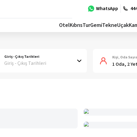
WhatsApp
444
Otel
Kıbrıs
Tur
Gemi
Tekne
Uçak
Ka
Giriş - Çıkış Tarihleri
Kişi, Oda Sayıs
Giriş - Çıkış Tarihleri
1 Oda, 2 Ye