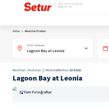
Setur Servis Turistik A.Ş.
Belge No: 728
Setur
Medchal Otelleri
Otel / Konum
Medchal / Hindistan
|
Medchal
Merkez:
13.6
km
Lagoon Bay at Leonia
Tüm Fotoğraflar