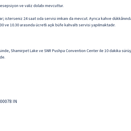
 resepsiyon ve valiz dolabı mevcuttur.
var; isterseniz 24 saat oda servisi imkanı da mevcut. Ayrıca kahve dükkânın
30 ve 10.30 arasında ücretli açık büfe kahvaltı servisi yapılmaktadır.
inde, Shamirpet Lake ve SNR Pushpa Convention Center ile 10 dakika sürüş 
ede.
00078 IN