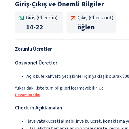
Giriş-Çıkış ve Önemli Bilgiler
Giriş (Check-in)
Çıkış (Check-out)
14
-
22
öğlen
Zorunlu Ücretler
Opsiyonel Ücretler
Açık büfe kahvaltı yetişkinler için yaklaşık olarak 80
Yukarıdaki liste tüm bilgileri içermeyebilir. Üc
Devamını Oku
Check-in Açıklamaları
İlave yatak ücreti alınabilir ve bu ücret, konaklama y
Olası ekstra harcamalar için otele girişte, resmi kur