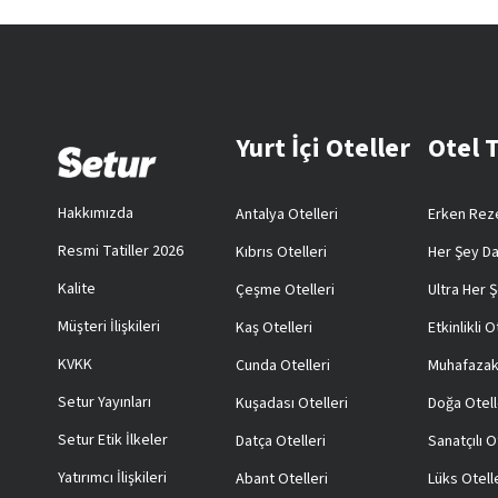
Yurt İçi Oteller
Otel 
Hakkımızda
Antalya Otelleri
Erken Reze
Resmi Tatiller 2026
Kıbrıs Otelleri
Her Şey Da
Kalite
Çeşme Otelleri
Ultra Her Ş
Müşteri İlişkileri
Kaş Otelleri
Etkinlikli O
KVKK
Cunda Otelleri
Muhafazak
Setur Yayınları
Kuşadası Otelleri
Doğa Otell
Setur Etik İlkeler
Datça Otelleri
Sanatçılı O
Yatırımcı İlişkileri
Abant Otelleri
Lüks Otell