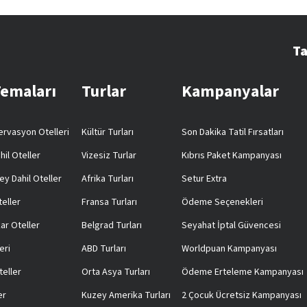
Ta
Temaları
Turlar
Kampanyalar
rvasyon Otelleri
Kültür Turları
Son Dakika Tatil Fırsatları
hil Oteller
Vizesiz Turlar
Kıbrıs Paket Kampanyası
ey Dahil Oteller
Afrika Turları
Setur Extra
teller
Fransa Turları
Ödeme Seçenekleri
ar Oteller
Belgrad Turları
Seyahat İptal Güvencesi
eri
ABD Turları
Worldpuan Kampanyası
teller
Orta Asya Turları
Ödeme Erteleme Kampanyası
er
Kuzey Amerika Turları
2 Çocuk Ücretsiz Kampanyası