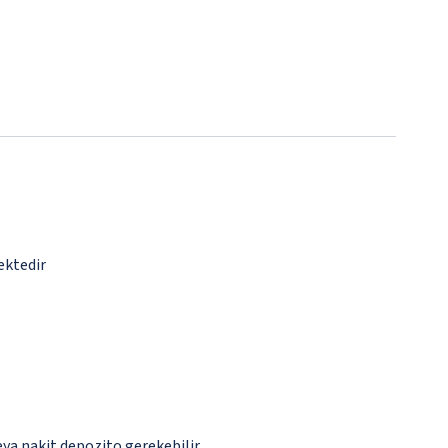
ektedir
eya nakit depozito gerekebilir