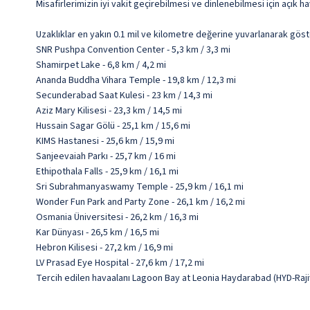
Misafirlerimizin iyi vakit geçirebilmesi ve dinlenebilmesi için açık
Uzaklıklar en yakın 0.1 mil ve kilometre değerine yuvarlanarak göst
SNR Pushpa Convention Center - 5,3 km / 3,3 mi
Shamirpet Lake - 6,8 km / 4,2 mi
Ananda Buddha Vihara Temple - 19,8 km / 12,3 mi
Secunderabad Saat Kulesi - 23 km / 14,3 mi
Aziz Mary Kilisesi - 23,3 km / 14,5 mi
Hussain Sagar Gölü - 25,1 km / 15,6 mi
KIMS Hastanesi - 25,6 km / 15,9 mi
Sanjeevaiah Parkı - 25,7 km / 16 mi
Ethipothala Falls - 25,9 km / 16,1 mi
Sri Subrahmanyaswamy Temple - 25,9 km / 16,1 mi
Wonder Fun Park and Party Zone - 26,1 km / 16,2 mi
Osmania Üniversitesi - 26,2 km / 16,3 mi
Kar Dünyası - 26,5 km / 16,5 mi
Hebron Kilisesi - 27,2 km / 16,9 mi
LV Prasad Eye Hospital - 27,6 km / 17,2 mi
Tercih edilen havaalanı Lagoon Bay at Leonia Haydarabad (HYD-Rajiv