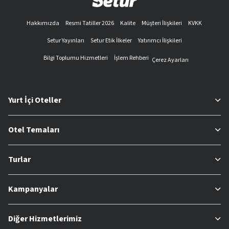
Hakkımızda
Resmi Tatiller 2026
Kalite
Müşteri İlişkileri
KVKK
Setur Yayınları
Setur Etik İlkeler
Yatırımcı İlişkileri
Bilgi Toplumu Hizmetleri
İşlem Rehberi
Çerez Ayarları
Yurt İçi Oteller
Otel Temaları
Turlar
Kampanyalar
Diğer Hizmetlerimiz