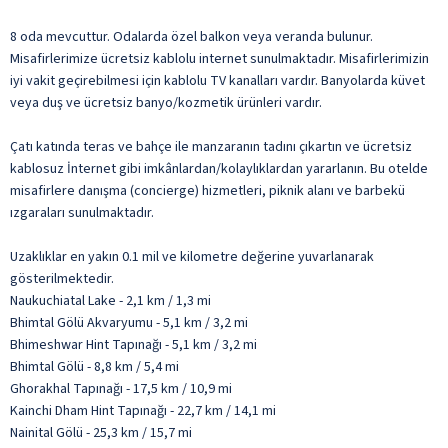
8 oda mevcuttur. Odalarda özel balkon veya veranda bulunur.
Misafirlerimize ücretsiz kablolu internet sunulmaktadır. Misafirlerimizin
iyi vakit geçirebilmesi için kablolu TV kanalları vardır. Banyolarda küvet
veya duş ve ücretsiz banyo/kozmetik ürünleri vardır.
Çatı katında teras ve bahçe ile manzaranın tadını çıkartın ve ücretsiz
kablosuz İnternet gibi imkânlardan/kolaylıklardan yararlanın. Bu otelde
misafirlere danışma (concierge) hizmetleri, piknik alanı ve barbekü
ızgaraları sunulmaktadır.
Uzaklıklar en yakın 0.1 mil ve kilometre değerine yuvarlanarak
gösterilmektedir.
Naukuchiatal Lake - 2,1 km / 1,3 mi
Bhimtal Gölü Akvaryumu - 5,1 km / 3,2 mi
Bhimeshwar Hint Tapınağı - 5,1 km / 3,2 mi
Bhimtal Gölü - 8,8 km / 5,4 mi
Ghorakhal Tapınağı - 17,5 km / 10,9 mi
Kainchi Dham Hint Tapınağı - 22,7 km / 14,1 mi
Nainital Gölü - 25,3 km / 15,7 mi