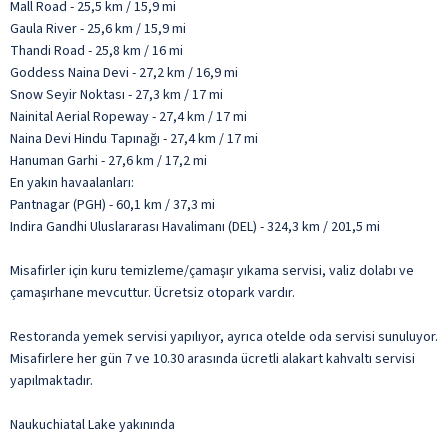
Mall Road - 25,5 km / 15,9 mi
Gaula River - 25,6 km / 15,9 mi
Thandi Road - 25,8 km / 16 mi
Goddess Naina Devi - 27,2 km / 16,9 mi
Snow Seyir Noktası - 27,3 km / 17 mi
Nainital Aerial Ropeway - 27,4 km / 17 mi
Naina Devi Hindu Tapınağı - 27,4 km / 17 mi
Hanuman Garhi - 27,6 km / 17,2 mi
En yakın havaalanları:
Pantnagar (PGH) - 60,1 km / 37,3 mi
Indira Gandhi Uluslararası Havalimanı (DEL) - 324,3 km / 201,5 mi
Misafirler için kuru temizleme/çamaşır yıkama servisi, valiz dolabı ve
çamaşırhane mevcuttur. Ücretsiz otopark vardır.
Restoranda yemek servisi yapılıyor, ayrıca otelde oda servisi sunuluyor.
Misafirlere her gün 7 ve 10.30 arasında ücretli alakart kahvaltı servisi
yapılmaktadır.
Naukuchiatal Lake yakınında