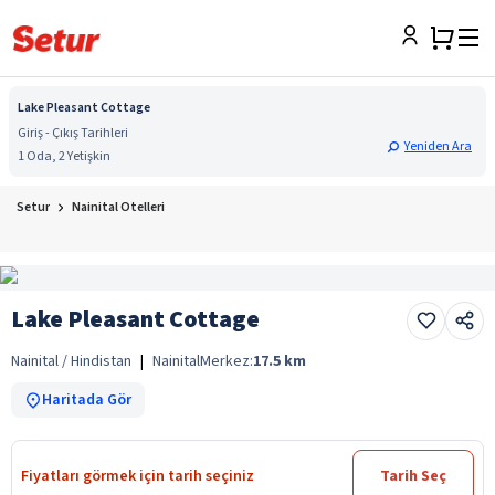
Lake Pleasant Cottage
Giriş - Çıkış Tarihleri
Yeniden Ara
1 Oda, 2 Yetişkin
Setur
Nainital Otelleri
Lake Pleasant Cottage
Nainital / Hindistan
|
Nainital
Merkez:
17.5
km
Haritada Gör
Fiyatları görmek için tarih seçiniz
Tarih Seç