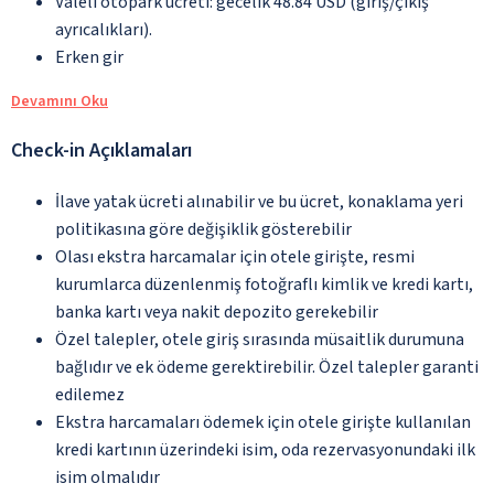
Valeli otopark ücreti: gecelik 48.84 USD (giriş/çıkış
ayrıcalıkları).
Erken gir
Devamını Oku
Check-in Açıklamaları
İlave yatak ücreti alınabilir ve bu ücret, konaklama yeri
politikasına göre değişiklik gösterebilir
Olası ekstra harcamalar için otele girişte, resmi
kurumlarca düzenlenmiş fotoğraflı kimlik ve kredi kartı,
banka kartı veya nakit depozito gerekebilir
Özel talepler, otele giriş sırasında müsaitlik durumuna
bağlıdır ve ek ödeme gerektirebilir. Özel talepler garanti
edilemez
Ekstra harcamaları ödemek için otele girişte kullanılan
kredi kartının üzerindeki isim, oda rezervasyonundaki ilk
isim olmalıdır