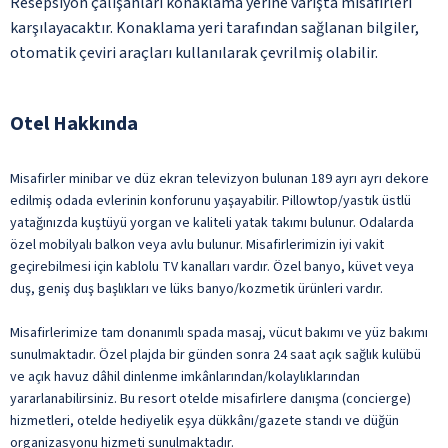
Resepsiyon çalışanları konaklama yerine varışta misafirleri
karşılayacaktır. Konaklama yeri tarafından sağlanan bilgiler,
otomatik çeviri araçları kullanılarak çevrilmiş olabilir.
Otel Hakkında
Misafirler minibar ve düz ekran televizyon bulunan 189 ayrı ayrı dekore
edilmiş odada evlerinin konforunu yaşayabilir. Pillowtop/yastık üstlü
yatağınızda kuştüyü yorgan ve kaliteli yatak takımı bulunur. Odalarda
özel mobilyalı balkon veya avlu bulunur. Misafirlerimizin iyi vakit
geçirebilmesi için kablolu TV kanalları vardır. Özel banyo, küvet veya
duş, geniş duş başlıkları ve lüks banyo/kozmetik ürünleri vardır.
Misafirlerimize tam donanımlı spada masaj, vücut bakımı ve yüz bakımı
sunulmaktadır. Özel plajda bir günden sonra 24 saat açık sağlık kulübü
ve açık havuz dâhil dinlenme imkânlarından/kolaylıklarından
yararlanabilirsiniz. Bu resort otelde misafirlere danışma (concierge)
hizmetleri, otelde hediyelik eşya dükkânı/gazete standı ve düğün
organizasyonu hizmeti sunulmaktadır.