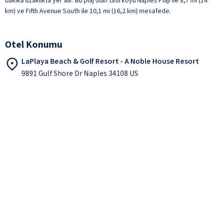
dakika uzaklıkta yer alır. Bu plaj olan tatil köyü Naples Plajı ile 8,7 mi (14
km) ve Fifth Avenue South ile 10,1 mi (16,2 km) mesafede.
Otel Konumu
LaPlaya Beach & Golf Resort - A Noble House Resort
9891 Gulf Shore Dr Naples 34108 US