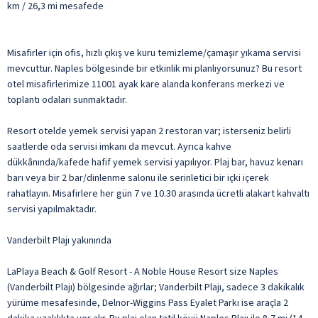
km / 26,3 mi mesafede
Misafirler için ofis, hızlı çıkış ve kuru temizleme/çamaşır yıkama servisi
mevcuttur. Naples bölgesinde bir etkinlik mi planlıyorsunuz? Bu resort
otel misafirlerimize 11001 ayak kare alanda konferans merkezi ve
toplantı odaları sunmaktadır.
Resort otelde yemek servisi yapan 2 restoran var; isterseniz belirli
saatlerde oda servisi imkanı da mevcut. Ayrıca kahve
dükkânında/kafede hafif yemek servisi yapılıyor. Plaj bar, havuz kenarı
barı veya bir 2 bar/dinlenme salonu ile serinletici bir içki içerek
rahatlayın. Misafirlere her gün 7 ve 10.30 arasında ücretli alakart kahvaltı
servisi yapılmaktadır.
Vanderbilt Plajı yakınında
LaPlaya Beach & Golf Resort - A Noble House Resort size Naples
(Vanderbilt Plajı) bölgesinde ağırlar; Vanderbilt Plajı, sadece 3 dakikalık
yürüme mesafesinde, Delnor-Wiggins Pass Eyalet Parkı ise araçla 2