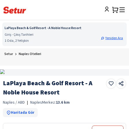
LaPlaya Beach & Golf Resort - A Noble House Resort
Giriş - Çıkış Tarihleri
Yeniden Ara
1 Oda, 2 Yetişkin
Setur
Naples Otelleri
LaPlaya Beach & Golf Resort - A
Noble House Resort
Naples / ABD
|
Naples
Merkez:
13.6
km
Haritada Gör