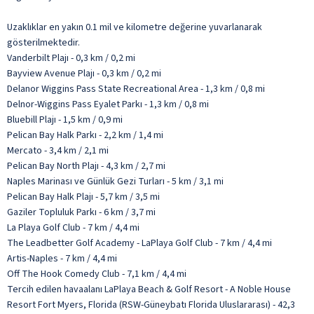
Uzaklıklar en yakın 0.1 mil ve kilometre değerine yuvarlanarak
gösterilmektedir.
Vanderbilt Plajı - 0,3 km / 0,2 mi
Bayview Avenue Plajı - 0,3 km / 0,2 mi
Delanor Wiggins Pass State Recreational Area - 1,3 km / 0,8 mi
Delnor-Wiggins Pass Eyalet Parkı - 1,3 km / 0,8 mi
Bluebill Plajı - 1,5 km / 0,9 mi
Pelican Bay Halk Parkı - 2,2 km / 1,4 mi
Mercato - 3,4 km / 2,1 mi
Pelican Bay North Plajı - 4,3 km / 2,7 mi
Naples Marinası ve Günlük Gezi Turları - 5 km / 3,1 mi
Pelican Bay Halk Plajı - 5,7 km / 3,5 mi
Gaziler Topluluk Parkı - 6 km / 3,7 mi
La Playa Golf Club - 7 km / 4,4 mi
The Leadbetter Golf Academy - LaPlaya Golf Club - 7 km / 4,4 mi
Artis-Naples - 7 km / 4,4 mi
Off The Hook Comedy Club - 7,1 km / 4,4 mi
Tercih edilen havaalanı LaPlaya Beach & Golf Resort - A Noble House
Resort Fort Myers, Florida (RSW-Güneybatı Florida Uluslararası) - 42,3