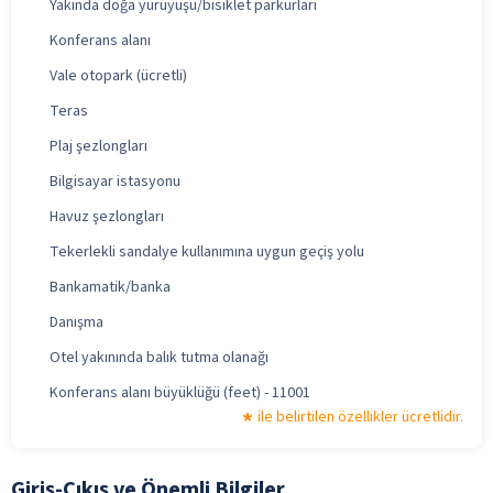
Yakında doğa yürüyüşü/bisiklet parkurları
Konferans alanı
Vale otopark (ücretli)
Teras
Plaj şezlongları
Bilgisayar istasyonu
Havuz şezlongları
Tekerlekli sandalye kullanımına uygun geçiş yolu
Bankamatik/banka
Danışma
Otel yakınında balık tutma olanağı
Konferans alanı büyüklüğü (feet) - 11001
ile belirtilen özellikler ücretlidir.
Giriş-Çıkış ve Önemli Bilgiler