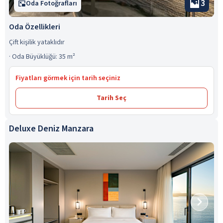
3
Oda Fotoğrafları
Oda Özellikleri
Çift kişilik yataklıdır
·
Oda Büyüklüğü: 35 m²
Fiyatları görmek için tarih seçiniz
Tarih Seç
Deluxe Deniz Manzara