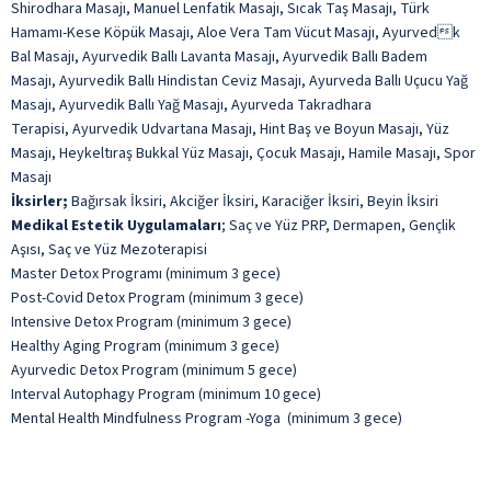
Shirodhara Masajı, Manuel Lenfatik Masajı, Sıcak Taş Masajı, Türk
Hamamı-Kese Köpük Masajı, Aloe Vera Tam Vücut Masajı, Ayurvedk
Bal Masajı, Ayurvedik Ballı Lavanta Masajı, Ayurvedik Ballı Badem
Masajı, Ayurvedik Ballı Hindistan Ceviz Masajı, Ayurveda Ballı Uçucu Yağ
Masajı, Ayurvedik Ballı Yağ Masajı, Ayurveda Takradhara
Terapisi, Ayurvedik Udvartana Masajı, Hint Baş ve Boyun Masajı, Yüz
Masajı, Heykeltıraş Bukkal Yüz Masajı, Çocuk Masajı, Hamile Masajı, Spor
Masajı
İksirler;
Bağırsak İksiri, Akciğer İksiri, Karaciğer İksiri, Beyin İksiri
Medikal Estetik Uygulamaları
; Saç ve Yüz PRP, Dermapen, Gençlik
Aşısı, Saç ve Yüz Mezoterapisi
Master Detox Programı (minimum 3 gece)
Post-Covid Detox Program (minimum 3 gece)
Intensive Detox Program (minimum 3 gece)
Healthy Aging Program (minimum 3 gece)
Ayurvedic Detox Program (minimum 5 gece)
Interval Autophagy Program (minimum 10 gece)
Mental Health Mindfulness Program -Yoga (minimum 3 gece)