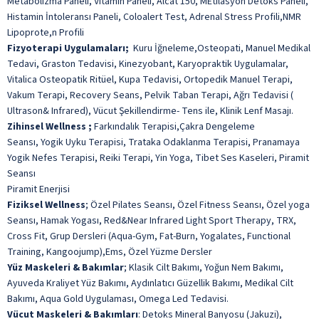
Metabolizma Paneli, Vitamin Paneli, Alcat 150, MEtilasyon Detoks Paneli,
Histamin İntoleransı Paneli, Coloalert Test, Adrenal Stress Profili,NMR
Lipoprote,n Profili
Fizyoterapi Uygulamaları;
Kuru İğneleme,Osteopati, Manuel Medikal
Tedavi, Graston Tedavisi, Kinezyobant, Karyopraktik Uygulamalar,
Vitalica Osteopatik Ritüel, Kupa Tedavisi, Ortopedik Manuel Terapi,
Vakum Terapi, Recovery Seans, Pelvik Taban Terapi, Ağrı Tedavisi (
Ultrason& Infrared), Vücut Şekillendirme- Tens ile, Klinik Lenf Masajı.
Zihinsel Wellness ;
Farkındalık Terapisi,Çakra Dengeleme
Seansı, Yogik Uyku Terapisi, Trataka Odaklanma Terapisi, Pranamaya
Yogik Nefes Terapisi, Reiki Terapi, Yin Yoga, Tibet Ses Kaseleri, Piramit
Seansı
Piramit Enerjisi
Fiziksel Wellness
;
Özel Pilates Seansı, Özel Fitness Seansı, Özel yoga
Seansı, Hamak Yogası, Red&Near Infrared Light Sport Therapy, TRX,
Cross Fit, Grup Dersleri (Aqua-Gym, Fat-Burn, Yogalates, Functional
Training, Kangoojump),Ems, Özel Yüzme Dersler
Yüz Maskeleri & Bakımlar
;
Klasik Cilt Bakımı, Yoğun Nem Bakımı,
Ayuveda Kraliyet Yüz Bakımı, Aydınlatıcı Güzellik Bakımı, Medikal Cilt
Bakımı, Aqua Gold Uygulaması, Omega Led Tedavisi.
Vücut Maskeleri & Bakımları
:
Detoks Mineral Banyosu (Jakuzi),