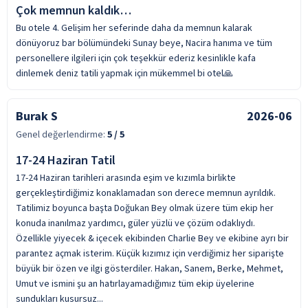
Çok memnun kaldık…
Bu otele 4. Gelişim her seferinde daha da memnun kalarak
dönüyoruz bar bölümündeki Sunay beye, Nacira hanıma ve tüm
personellere ilgileri için çok teşekkür ederiz kesinlikle kafa
dinlemek deniz tatili yapmak için mükemmel bi otel🙏
Burak S
2026-06
Genel değerlendirme:
5
/ 5
17-24 Haziran Tatil
17-24 Haziran tarihleri arasında eşim ve kızımla birlikte
gerçekleştirdiğimiz konaklamadan son derece memnun ayrıldık.
Tatilimiz boyunca başta Doğukan Bey olmak üzere tüm ekip her
konuda inanılmaz yardımcı, güler yüzlü ve çözüm odaklıydı.
Özellikle yiyecek & içecek ekibinden Charlie Bey ve ekibine ayrı bir
parantez açmak isterim. Küçük kızımız için verdiğimiz her siparişte
büyük bir özen ve ilgi gösterdiler. Hakan, Sanem, Berke, Mehmet,
Umut ve ismini şu an hatırlayamadığımız tüm ekip üyelerine
sundukları kusursuz...