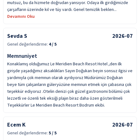
mutsuz, bu da hizmete doğrudan yansıyor. Odaya ilk girdiğimizde
çarşafların üzerinde kıl ve tüy vardı. Genel temizlik beklen...
Devamını Oku
Sevda S
2026-07
Genel değerlendirme:
4
/ 5
Memnuniyet
Konaklamış olduğumuz Le Meridien Beach Resot Hotel ,den ilk
girişde yaşadığımız aksaklıkları Sayın Doğukan beyin sonsuz ilgisi ve
yardımıyla çok memnun olarak ayrılıyoruz Müdürümüz Doğukan
beye tüm çalışanların güleryüzüne memnun etmek için çabasına çok
teşekkür ediyoruz .Otelin denizi çok güzel gastronomi bölümü çok
lezzetli ve özenli tek eksiği plajın biraz daha özen gösterilmeli
Teşekkürler Le Meridien Beach Resort Bodrum ekibi.
Ecem K
2026-07
Genel değerlendirme:
5
/ 5