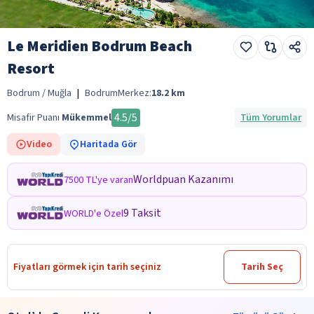
Le Meridien Bodrum Beach
Resort
Bodrum / Muğla
|
Bodrum
Merkez:
18.2
km
4.5
/5
Misafir Puanı
Mükemmel
Tüm Yorumlar
Video
Haritada Gör
Worldpuan Kazanımı
7500 TL'ye varan
9 Taksit
WORLD'e Özel
Fiyatları görmek için tarih seçiniz
Tarih Seç