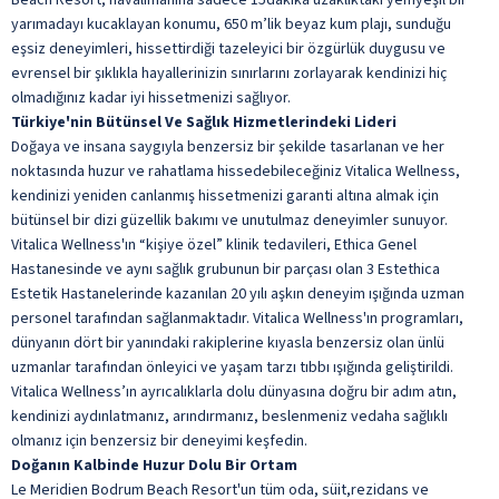
yarımadayı kucaklayan konumu, 650 m’lik beyaz kum plajı, sunduğu
eşsiz deneyimleri, hissettirdiği tazeleyici bir özgürlük duygusu ve
evrensel bir şıklıkla hayallerinizin sınırlarını zorlayarak kendinizi hiç
olmadığınız kadar iyi hissetmenizi sağlıyor.
Türkiye'nin Bütünsel Ve Sağlık Hizmetlerindeki Lideri
Doğaya ve insana saygıyla benzersiz bir şekilde tasarlanan ve her
noktasında huzur ve rahatlama hissedebileceğiniz Vitalica Wellness,
kendinizi yeniden canlanmış hissetmenizi garanti altına almak için
bütünsel bir dizi güzellik bakımı ve unutulmaz deneyimler sunuyor.
Vitalica Wellness'ın “kişiye özel” klinik tedavileri, Ethica Genel
Hastanesinde ve aynı sağlık grubunun bir parçası olan 3 Estethica
Estetik Hastanelerinde kazanılan 20 yılı aşkın deneyim ışığında uzman
personel tarafından sağlanmaktadır. Vitalica Wellness'ın programları,
dünyanın dört bir yanındaki rakiplerine kıyasla benzersiz olan ünlü
uzmanlar tarafından önleyici ve yaşam tarzı tıbbı ışığında geliştirildi.
Vitalica Wellness’ın ayrıcalıklarla dolu dünyasına doğru bir adım atın,
kendinizi aydınlatmanız, arındırmanız, beslenmeniz vedaha sağlıklı
olmanız için benzersiz bir deneyimi keşfedin.
Doğanın Kalbinde Huzur Dolu Bir Ortam
Le Meridien Bodrum Beach Resort'un tüm oda, süit,rezidans ve