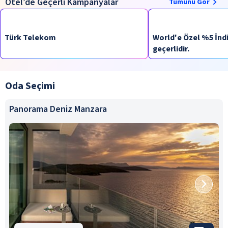
Otel’de Geçerli Kampanyalar
Tümünü Gör
Türk Telekom
World'e Özel %5 İndi
geçerlidir.
Oda Seçimi
Panorama Deniz Manzara