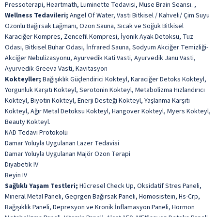
Pressoterapi, Heartmath, Luminette Tedavisi, Muse Brain Seansı. ,
Wellness Tedavileri;
Angel Of Water, Vasti Bitkisel / Kahveli/ Çim Suyu
Ozonlu Bağırsak Lağmanı, Ozon Sauna, Sıcak ve Soğuk Bitkisel
Karaciğer Kompres, Zencefil Kompresi, İyonik Ayak Detoksu, Tuz
Odası, Bitkisel Buhar Odası, İnfrared Sauna, Sodyum Akciğer Temizliği-
Akciğer Nebulizasyonu, Ayurvedik Kati Vasti, Ayurvedik Janu Vasti,
Ayurvedik Greeva Vasti, Kavitasyon
Kokteyller;
Bağışıklık Güçlendirici Kokteyl, Karaciğer Detoks Kokteyl,
Yorgunluk Karşıtı Kokteyl, Serotonin Kokteyl, Metabolizma Hızlandırıcı
Kokteyl, Biyotin Kokteyl, Enerji Desteği Kokteyl, Yaşlanma Karşıtı
Kokteyl, Ağır Metal Detoksu Kokteyl, Hangover Kokteyl, Myers Kokteyl,
Beauty Kokteyl.
NAD Tedavi Protokolü
Damar Yoluyla Uygulanan Lazer Tedavisi
Damar Yoluyla Uygulanan Majör Ozon Terapi
Diyabetik IV
Beyin IV
Sağlıklı Yaşam Testleri;
Hücresel Check Up, Oksidatif Stres Paneli,
Mineral Metal Paneli, Geçirgen Bağırsak Paneli, Homosistein, Hs-Crp,
Bağışıklık Paneli, Depresyon ve Kronik İnflamasyon Paneli, Hormon