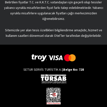
Belirtilen fiyatlar T.C. ve K.K.T.C. vatandaşları için geçerli olup tesisler
yabancı uyruklu misafirlerden fiyat farkı talep edebilmektedir. Yabancı
uyruklu misafirlere uygulanacak fiyatları çağrı merkezimizden
öğrenebilirsiniz.
Sitemizde yer alan tesis özellikleri bilgilendirme amaçlıdır, hizmet ve
kullanım saatleri dönemsel olarak Otel’ler tarafından değişitirilebilir.
SETUR SERVİS TURİSTİK A.Ş
Belge No: 728