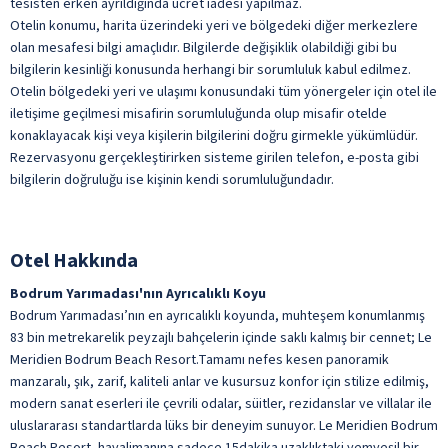
tesisten erken ayrıldığında ücret iadesi yapılmaz.
İçecek Servisi (10:30-18:00) Son Sipariş 17:30
Wellness
Otelin konumu, harita üzerindeki yeri ve bölgedeki diğer merkezlere
Oda Servisi 24 Saat (ücretli)
ile belirtilen özellikler ücretlidir.
olan mesafesi bilgi amaçlıdır. Bilgilerde değişiklik olabildiği gibi bu
bilgilerin kesinliği konusunda herhangi bir sorumluluk kabul edilmez.
Otelin bölgedeki yeri ve ulaşımı konusundaki tüm yönergeler için otel ile
iletişime geçilmesi misafirin sorumluluğunda olup misafir otelde
konaklayacak kişi veya kişilerin bilgilerini doğru girmekle yükümlüdür.
Rezervasyonu gerçekleştirirken sisteme girilen telefon, e-posta gibi
bilgilerin doğruluğu ise kişinin kendi sorumluluğundadır.
Otel Hakkında
Bodrum Yarımadası'nın Ayrıcalıklı Koyu
Bodrum Yarımadası’nın en ayrıcalıklı koyunda, muhteşem konumlanmış
83 bin metrekarelik peyzajlı bahçelerin içinde saklı kalmış bir cennet; Le
Meridien Bodrum Beach Resort.Tamamı nefes kesen panoramik
manzaralı, şık, zarif, kaliteli anlar ve kusursuz konfor için stilize edilmiş,
modern sanat eserleri ile çevrili odalar, süitler, rezidanslar ve villalar ile
uluslararası standartlarda lüks bir deneyim sunuyor. Le Meridien Bodrum
Beach Resort, havalimanına sadece 15dakika uzaklıktaki yemyeşil bir