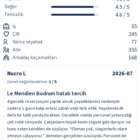
Değer
4.5
/ 5
Temizlik
4.6
/ 5
35
İş
245
Çift
77
Yalnız seyahat
355
Aile
168
Arkadaş kaçamakları
Nucro L
2026-07
Genel değerlendirme:
1
/ 5
Le Meridien Bodrum hatalı tercih
4 gecelik rezervasyon yaptık ancak yaşadıklarımız nedeniyle
sadece 1 gece kalıp ertesi sabah oteli terk ettik. Hayatımda ilk
defa bir tatili yarıda bıraktım. Öncelikle otelde personel yetersizliği
çok ciddi seviyede. Çalışanların büyük kısmı stajyer gibi duruyor ve
bunu zaten kendileri de söylüyor. “Eleman yok, stajyerlerle idare
etmeye çalışıyoruz.” demeleri gerçekten üzücüydü. Personel de