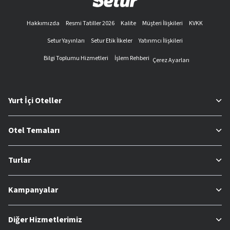
Hakkımızda
Resmi Tatiller 2026
Kalite
Müşteri İlişkileri
KVKK
Setur Yayınları
Setur Etik İlkeler
Yatırımcı İlişkileri
Bilgi Toplumu Hizmetleri
İşlem Rehberi
Çerez Ayarları
Yurt İçi Oteller
Otel Temaları
Turlar
Kampanyalar
Diğer Hizmetlerimiz