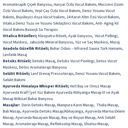
Aromaterapik Çiçek Banyosu, Havyar Özlü Vücut Bakımı, Mucizevi Üzüm
Özlü Vücut Bakımı, Yeşil Çay Özlü Vücut Bakımı, Deniz Yosunu Vücut
Bakımı, Büyüleyici Asya Vücut bakımı, 24 Karat Altın Özü Vücut Bakımı,
Vitalica Deniz Tuzu ve Yosunu Sıkılaştırıcı Vücut Bakımı, Anti- Aging Kil
Vücut Bakımı Basınçlı Su Terapisi
Vitalica Ritüelleri;
Kleopatra Ritüeli, Ayak banyosu, Vücut Pellingi,
Vücut Maskesi, Jakuzide Mineral Banyosu, Yüz ve Saç Maskesi, Masaj
Anadolu Güzellik Ritüeli;
Buhar Odası – Infrared Sauna Türk Hamamı,
Lenfatik Masaj
Detoks Ritüeli;
Detoks Masaj, Detoks Vücut Peelingi, Detos Vücut
Maskesi, Detos Aromaterapi Banyosu
Selülit Ritüeli;
Lenf Drenaj Pressoterapi, Deniz Yosunu Vücut Bakımı,
Selülit Bakımı
Ayurveda Himalaya Whisper Ritüeli;
Hint Baş ve Omuz Masajı
Ayurveda Kralyet Yüz Bakımı Ayurveda Abhyanga Masajı El ve Ayak
Masajı Bitkisel Buhar Banyosu
Masajlar:
Derin Detoks Masajı, Manipura Karın Masajı, Thalia Masajı,
Bali Masajı, Ayurveda Detoks Masajı/Abhayanga, Ayurveda Marma Eklem
Masajı, Ayurveda Nasayam Masajı, Baş ve Boyun Masajı, Anti Selülit
Masajı, Aromaterapi Masajı, Refleksoloji Masajı, Shiatsu Masajı,