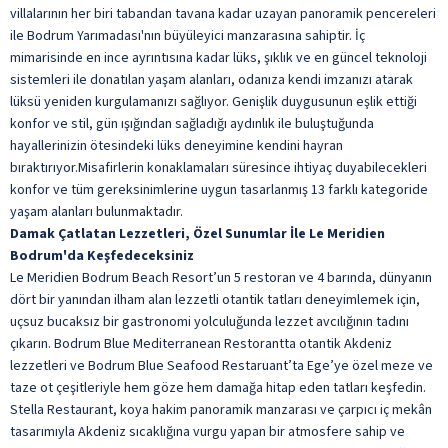
villalarının her biri tabandan tavana kadar uzayan panoramik pencereleri
ile Bodrum Yarımadası'nın büyüleyici manzarasına sahiptir. İç
mimarisinde en ince ayrıntısına kadar lüks, şıklık ve en güncel teknoloji
sistemleri ile donatılan yaşam alanları, odanıza kendi imzanızı atarak
lüksü yeniden kurgulamanızı sağlıyor. Genişlik duygusunun eşlik ettiği
konfor ve stil, gün ışığından sağladığı aydınlık ile buluştuğunda
hayallerinizin ötesindeki lüks deneyimine kendini hayran
bıraktırıyor.Misafirlerin konaklamaları süresince ihtiyaç duyabilecekleri
konfor ve tüm gereksinimlerine uygun tasarlanmış 13 farklı kategoride
yaşam alanları bulunmaktadır.
Damak Çatlatan Lezzetleri, Özel Sunumlar İle Le Meridien
Bodrum'da Keşfedeceksiniz
Le Meridien Bodrum Beach Resort’un 5 restoran ve 4 barında, dünyanın
dört bir yanından ilham alan lezzetli otantik tatları deneyimlemek için,
uçsuz bucaksız bir gastronomi yolculuğunda lezzet avcılığının tadını
çıkarın. Bodrum Blue Mediterranean Restorantta otantik Akdeniz
lezzetleri ve Bodrum Blue Seafood Restaruant’ta Ege’ye özel meze ve
taze ot çeşitleriyle hem göze hem damağa hitap eden tatları keşfedin.
Stella Restaurant, koya hakim panoramik manzarası ve çarpıcı iç mekân
tasarımıyla Akdeniz sıcaklığına vurgu yapan bir atmosfere sahip ve