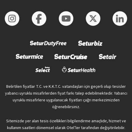
Belirtilen fiyatlar T.C. ve K.K.T.C. vatandaşları için geçerli olup tesisler
yabancı uyruklu misafirlerden fiyat farkı talep edebilmektedir. Yabancı
uyruklu misafirlere uygulanacak fiyatları çağrı merkezimizden
öğrenebilirsiniz.
Sitemizde yer alan tesis özellikleri bilgilendirme amaçlıdır, hizmet ve
kullanım saatleri dönemsel olarak Otel’ler tarafından değişitirilebilir.