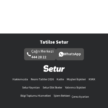
Tatilse Setur
Çağrı Merkezi
WhatsApp
444 28 22
Hakkımızda
Resmi Tatiller 2026
Kalite
Müşteri İlişkileri
KVKK
Setur Yayınları
Setur Etik İlkeler
Yatırımcı İlişkileri
Bilgi Toplumu Hizmetleri
İşlem Rehberi
Çerez Ayarları