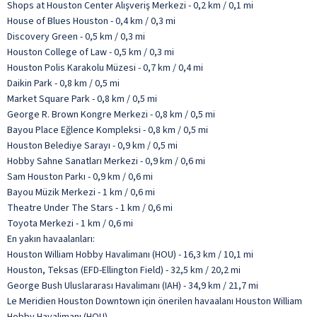
Shops at Houston Center Alışveriş Merkezi - 0,2 km / 0,1 mi
House of Blues Houston - 0,4 km / 0,3 mi
Discovery Green - 0,5 km / 0,3 mi
Houston College of Law - 0,5 km / 0,3 mi
Houston Polis Karakolu Müzesi - 0,7 km / 0,4 mi
Daikin Park - 0,8 km / 0,5 mi
Market Square Park - 0,8 km / 0,5 mi
George R. Brown Kongre Merkezi - 0,8 km / 0,5 mi
Bayou Place Eğlence Kompleksi - 0,8 km / 0,5 mi
Houston Belediye Sarayı - 0,9 km / 0,5 mi
Hobby Sahne Sanatları Merkezi - 0,9 km / 0,6 mi
Sam Houston Parkı - 0,9 km / 0,6 mi
Bayou Müzik Merkezi - 1 km / 0,6 mi
Theatre Under The Stars - 1 km / 0,6 mi
Toyota Merkezi - 1 km / 0,6 mi
En yakın havaalanları:
Houston William Hobby Havalimanı (HOU) - 16,3 km / 10,1 mi
Houston, Teksas (EFD-Ellington Field) - 32,5 km / 20,2 mi
George Bush Uluslararası Havalimanı (IAH) - 34,9 km / 21,7 mi
Le Meridien Houston Downtown için önerilen havaalanı Houston William
Hobby Havalimanı (HOU).