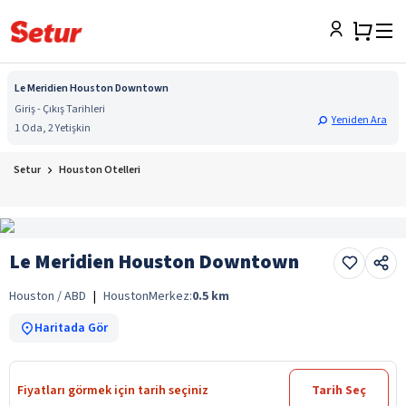
Le Meridien Houston Downtown
Giriş - Çıkış Tarihleri
Yeniden Ara
1 Oda, 2 Yetişkin
Setur
Houston Otelleri
Le Meridien Houston Downtown
Houston / ABD
|
Houston
Merkez:
0.5
km
Haritada Gör
Fiyatları görmek için tarih seçiniz
Tarih Seç