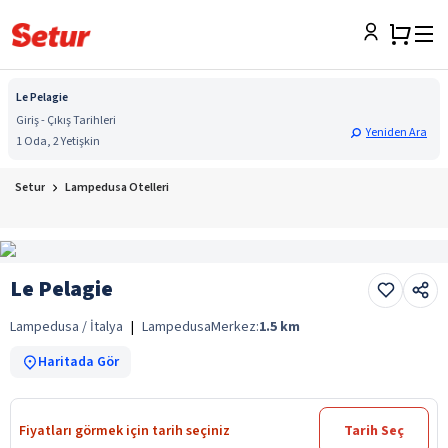
Le Pelagie
Giriş - Çıkış Tarihleri
Yeniden Ara
1 Oda, 2 Yetişkin
Setur
Lampedusa Otelleri
Le Pelagie
Lampedusa / İtalya
|
Lampedusa
Merkez:
1.5
km
Haritada Gör
Fiyatları görmek için tarih seçiniz
Tarih Seç