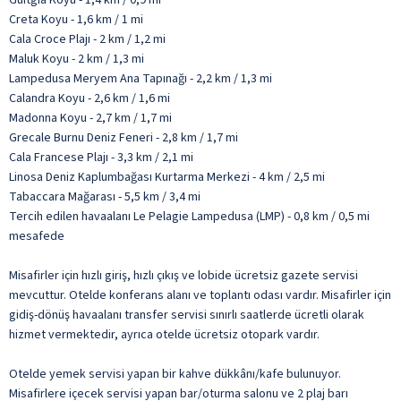
Creta Koyu - 1,6 km / 1 mi
Cala Croce Plajı - 2 km / 1,2 mi
Maluk Koyu - 2 km / 1,3 mi
Lampedusa Meryem Ana Tapınağı - 2,2 km / 1,3 mi
Calandra Koyu - 2,6 km / 1,6 mi
Madonna Koyu - 2,7 km / 1,7 mi
Grecale Burnu Deniz Feneri - 2,8 km / 1,7 mi
Cala Francese Plajı - 3,3 km / 2,1 mi
Linosa Deniz Kaplumbağası Kurtarma Merkezi - 4 km / 2,5 mi
Tabaccara Mağarası - 5,5 km / 3,4 mi
Tercih edilen havaalanı Le Pelagie Lampedusa (LMP) - 0,8 km / 0,5 mi
mesafede
Misafirler için hızlı giriş, hızlı çıkış ve lobide ücretsiz gazete servisi
mevcuttur. Otelde konferans alanı ve toplantı odası vardır. Misafirler için
gidiş-dönüş havaalanı transfer servisi sınırlı saatlerde ücretli olarak
hizmet vermektedir, ayrıca otelde ücretsiz otopark vardır.
Otelde yemek servisi yapan bir kahve dükkânı/kafe bulunuyor.
Misafirlere içecek servisi yapan bar/oturma salonu ve 2 plaj barı