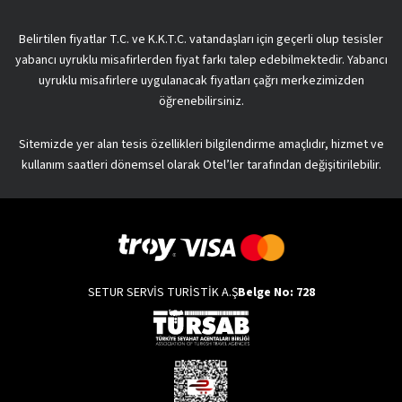
Belirtilen fiyatlar T.C. ve K.K.T.C. vatandaşları için geçerli olup tesisler
yabancı uyruklu misafirlerden fiyat farkı talep edebilmektedir. Yabancı
uyruklu misafirlere uygulanacak fiyatları çağrı merkezimizden
öğrenebilirsiniz.
Sitemizde yer alan tesis özellikleri bilgilendirme amaçlıdır, hizmet ve
kullanım saatleri dönemsel olarak Otel’ler tarafından değişitirilebilir.
SETUR SERVİS TURİSTİK A.Ş
Belge No: 728