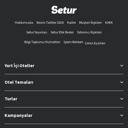
Hakkımızda
Resmi Tatiller 2026
Kalite
Müşteri İlişkileri
KVKK
Setur Yayınları
Setur Etik İlkeler
Yatırımcı İlişkileri
Bilgi Toplumu Hizmetleri
İşlem Rehberi
Çerez Ayarları
Yurt İçi Oteller
Otel Temaları
Turlar
Kampanyalar