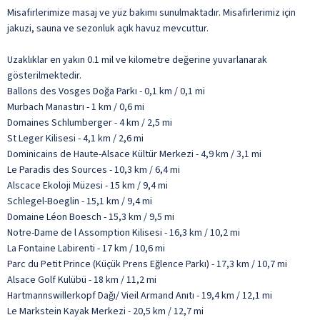
Misafirlerimize masaj ve yüz bakımı sunulmaktadır. Misafirlerimiz için
jakuzi, sauna ve sezonluk açık havuz mevcuttur.
Uzaklıklar en yakın 0.1 mil ve kilometre değerine yuvarlanarak
gösterilmektedir.
Ballons des Vosges Doğa Parkı - 0,1 km / 0,1 mi
Murbach Manastırı - 1 km / 0,6 mi
Domaines Schlumberger - 4 km / 2,5 mi
St Leger Kilisesi - 4,1 km / 2,6 mi
Dominicains de Haute-Alsace Kültür Merkezi - 4,9 km / 3,1 mi
Le Paradis des Sources - 10,3 km / 6,4 mi
Alscace Ekoloji Müzesi - 15 km / 9,4 mi
Schlegel-Boeglin - 15,1 km / 9,4 mi
Domaine Léon Boesch - 15,3 km / 9,5 mi
Notre-Dame de l Assomption Kilisesi - 16,3 km / 10,2 mi
La Fontaine Labirenti - 17 km / 10,6 mi
Parc du Petit Prince (Küçük Prens Eğlence Parkı) - 17,3 km / 10,7 mi
Alsace Golf Kulübü - 18 km / 11,2 mi
Hartmannswillerkopf Dağı/ Vieil Armand Anıtı - 19,4 km / 12,1 mi
Le Markstein Kayak Merkezi - 20,5 km / 12,7 mi