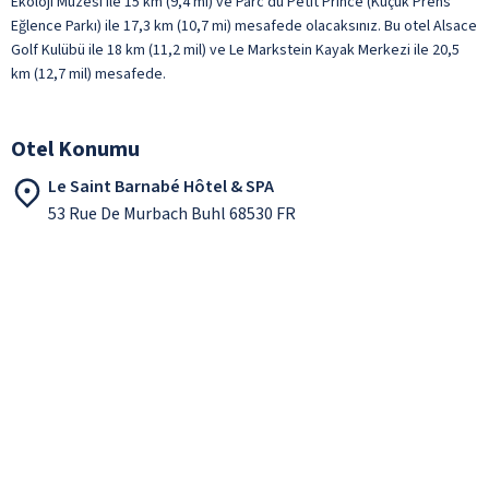
Ekoloji Müzesi ile 15 km (9,4 mi) ve Parc du Petit Prince (Küçük Prens
Eğlence Parkı) ile 17,3 km (10,7 mi) mesafede olacaksınız. Bu otel Alsace
Golf Kulübü ile 18 km (11,2 mil) ve Le Markstein Kayak Merkezi ile 20,5
km (12,7 mil) mesafede.
Otel Konumu
Le Saint Barnabé Hôtel & SPA
53 Rue De Murbach Buhl 68530 FR