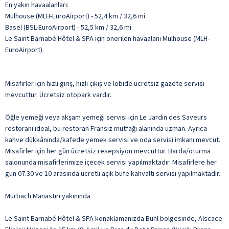
En yakın havaalanları:
Mulhouse (MLH-EuroAirport) - 52,4 km / 32,6 mi
Basel (BSL-EuroAirport) - 52,5 km / 32,6 mi
Le Saint Barnabé Hôtel & SPA için önerilen havaalanı Mulhouse (MLH-
EuroAirport).
Misafirler için hızlı giriş, hızlı çıkış ve lobide ücretsiz gazete servisi
mevcuttur. Ücretsiz otopark vardır.
Öğle yemeği veya akşam yemeği servisi için Le Jardin des Saveurs
restoranı ideal, bu restoran Fransız mutfağı alanında uzman. Ayrıca
kahve dükkânında/kafede yemek servisi ve oda servisi imkanı mevcut.
Misafirler için her gün ücretsiz resepsiyon mevcuttur. Barda/oturma
salonunda misafirlerimize içecek servisi yapılmaktadır. Misafirlere her
gün 07.30 ve 10 arasında ücretli açık büfe kahvaltı servisi yapılmaktadır.
Murbach Manastırı yakınında
Le Saint Barnabé Hôtel & SPA konaklamanızda Buhl bölgesinde, Alscace