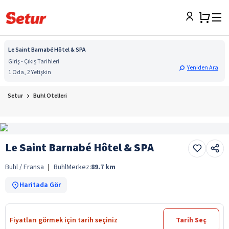
Le Saint Barnabé Hôtel & SPA
Giriş - Çıkış Tarihleri
Yeniden Ara
1 Oda, 2 Yetişkin
Setur
Buhl Otelleri
Le Saint Barnabé Hôtel & SPA
Buhl / Fransa
|
Buhl
Merkez:
89.7
km
Haritada Gör
Fiyatları görmek için tarih seçiniz
Tarih Seç