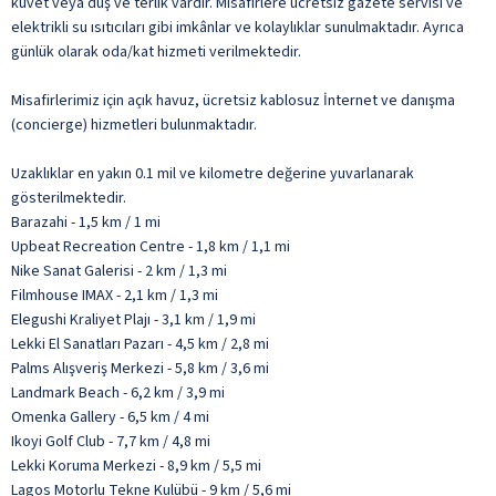
küvet veya duş ve terlik vardır. Misafirlere ücretsiz gazete servisi ve
elektrikli su ısıtıcıları gibi imkânlar ve kolaylıklar sunulmaktadır. Ayrıca
günlük olarak oda/kat hizmeti verilmektedir.
Misafirlerimiz için açık havuz, ücretsiz kablosuz İnternet ve danışma
(concierge) hizmetleri bulunmaktadır.
Uzaklıklar en yakın 0.1 mil ve kilometre değerine yuvarlanarak
gösterilmektedir.
Barazahi - 1,5 km / 1 mi
Upbeat Recreation Centre - 1,8 km / 1,1 mi
Nike Sanat Galerisi - 2 km / 1,3 mi
Filmhouse IMAX - 2,1 km / 1,3 mi
Elegushi Kraliyet Plajı - 3,1 km / 1,9 mi
Lekki El Sanatları Pazarı - 4,5 km / 2,8 mi
Palms Alışveriş Merkezi - 5,8 km / 3,6 mi
Landmark Beach - 6,2 km / 3,9 mi
Omenka Gallery - 6,5 km / 4 mi
Ikoyi Golf Club - 7,7 km / 4,8 mi
Lekki Koruma Merkezi - 8,9 km / 5,5 mi
Lagos Motorlu Tekne Kulübü - 9 km / 5,6 mi