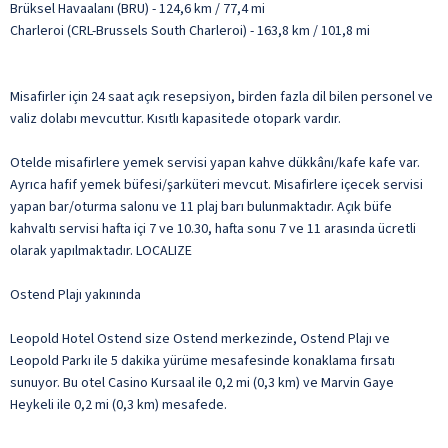
Brüksel Havaalanı (BRU) - 124,6 km / 77,4 mi
Charleroi (CRL-Brussels South Charleroi) - 163,8 km / 101,8 mi
Misafirler için 24 saat açık resepsiyon, birden fazla dil bilen personel ve
valiz dolabı mevcuttur. Kısıtlı kapasitede otopark vardır.
Otelde misafirlere yemek servisi yapan kahve dükkânı/kafe kafe var.
Ayrıca hafif yemek büfesi/şarküteri mevcut. Misafirlere içecek servisi
yapan bar/oturma salonu ve 11 plaj barı bulunmaktadır. Açık büfe
kahvaltı servisi hafta içi 7 ve 10.30, hafta sonu 7 ve 11 arasında ücretli
olarak yapılmaktadır. LOCALIZE
Ostend Plajı yakınında
Leopold Hotel Ostend size Ostend merkezinde, Ostend Plajı ve
Leopold Parkı ile 5 dakika yürüme mesafesinde konaklama fırsatı
sunuyor. Bu otel Casino Kursaal ile 0,2 mi (0,3 km) ve Marvin Gaye
Heykeli ile 0,2 mi (0,3 km) mesafede.