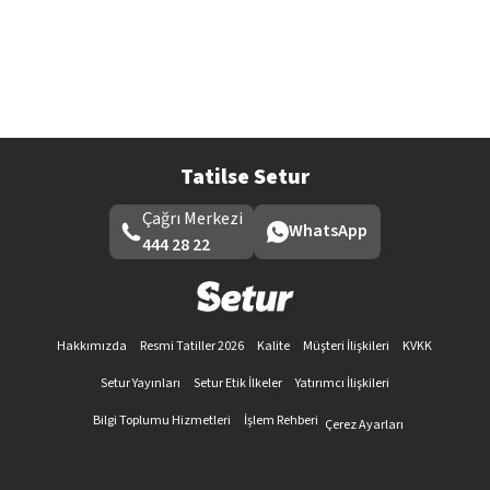
Tatilse Setur
Çağrı Merkezi
WhatsApp
444 28 22
Hakkımızda
Resmi Tatiller 2026
Kalite
Müşteri İlişkileri
KVKK
Setur Yayınları
Setur Etik İlkeler
Yatırımcı İlişkileri
Bilgi Toplumu Hizmetleri
İşlem Rehberi
Çerez Ayarları