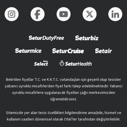
Belirtilen fiyatlar T.C. ve K.K.T.C. vatandaşları için geçerli olup tesisler
yabancı uyruklu misafirlerden fiyat farkı talep edebilmektedir. Yabancı
uyruklu misafirlere uygulanacak fiyatları çağrı merkezimizden
öğrenebilirsiniz.
Sitemizde yer alan tesis özellikleri bilgilendirme amaçlıdır, hizmet ve
kullanım saatleri dönemsel olarak Otel’ler tarafından değişitirilebilir.