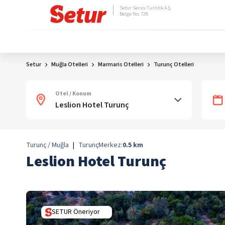
Setur Servis Turistik A.Ş.
Belge No: 728
Setur
Muğla Otelleri
Marmaris Otelleri
Turunç Otelleri
Otel / Konum
Turunç / Muğla
|
Turunç
Merkez:
0.5
km
Leslion Hotel Turunç
SETUR Öneriyor