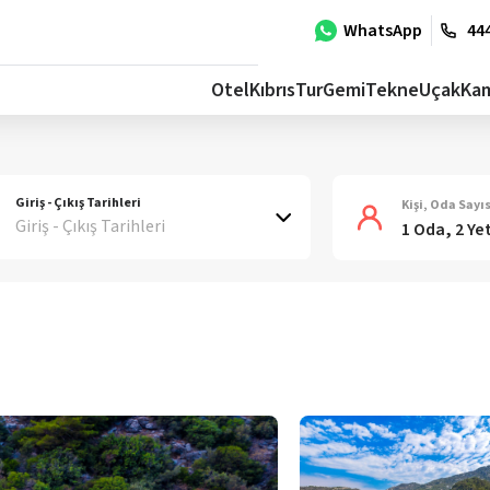
WhatsApp
444
Otel
Kıbrıs
Tur
Gemi
Tekne
Uçak
Ka
Giriş - Çıkış Tarihleri
Kişi, Oda Sayıs
Giriş - Çıkış Tarihleri
1 Oda, 2 Ye