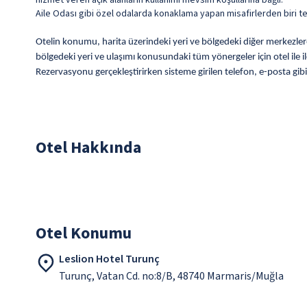
hizmet veren açık alanların kullanımı mevsim koşullarına bağlı.
Aile Odası gibi özel odalarda konaklama yapan misafirlerden biri te
Otelin konumu, harita üzerindeki yeri ve bölgedeki diğer merkezlere o
bölgedeki yeri ve ulaşımı konusundaki tüm yönergeler için otel ile i
Rezervasyonu gerçekleştirirken sisteme girilen telefon, e-posta gibi
Otel Hakkında
Otel Konumu
Leslion Hotel Turunç
Turunç, Vatan Cd. no:8/B, 48740 Marmaris/Muğla