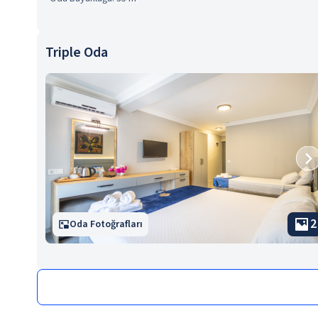
Triple Oda
2
Oda Fotoğrafları