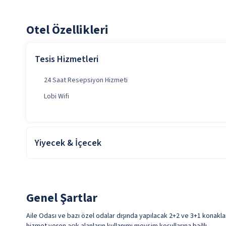
Otel Özellikleri
Tesis Hizmetleri
24 Saat Resepsiyon Hizmeti
Lobi Wifi
Yiyecek & İçecek
Oda kahvaltı konaklamalarda, kahvaltı konsepte dahildir. Tesiste
Genel Şartlar
Aile Odası ve bazı özel odalar dışında yapılacak 2+2 ve 3+1 konakla