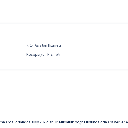
7/24 Asistan Hizmeti
Resepsiyon Hizmeti
 alınan diğer yiyecek ve içecekler ücretlidir.
malarda, odalarda sıkışıklık olabilir. Müsaitlik doğrultusunda odalara verile