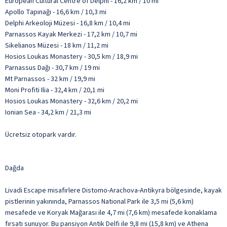
European Cultural Centre of Delphi - 16,2 km / 10 mi
Apollo Tapınağı - 16,6 km / 10,3 mi
Delphi Arkeoloji Müzesi - 16,8 km / 10,4 mi
Parnassos Kayak Merkezi - 17,2 km / 10,7 mi
Sikelianos Müzesi - 18 km / 11,2 mi
Hosios Loukas Monastery - 30,5 km / 18,9 mi
Parnassus Dağı - 30,7 km / 19 mi
Mt Parnassos - 32 km / 19,9 mi
Moni Profiti Ilia - 32,4 km / 20,1 mi
Hosios Loukas Monastery - 32,6 km / 20,2 mi
Ionian Sea - 34,2 km / 21,3 mi
Ücretsiz otopark vardır.
Dağda
Livadi Escape misafirlere Distomo-Arachova-Antikyra bölgesinde, kayak
pistlerinin yakınında, Parnassos National Park ile 3,5 mi (5,6 km)
mesafede ve Koryak Mağarası ile 4,7 mi (7,6 km) mesafede konaklama
fırsatı sunuyor. Bu pansiyon Antik Delfi ile 9,8 mi (15,8 km) ve Athena