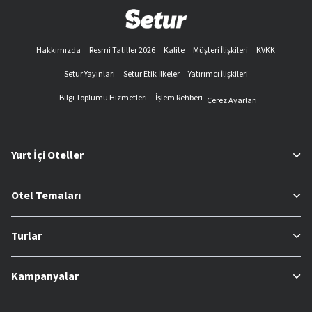
Hakkımızda
Resmi Tatiller 2026
Kalite
Müşteri İlişkileri
KVKK
Setur Yayınları
Setur Etik İlkeler
Yatırımcı İlişkileri
Bilgi Toplumu Hizmetleri
İşlem Rehberi
Çerez Ayarları
Yurt İçi Oteller
Otel Temaları
Turlar
Kampanyalar