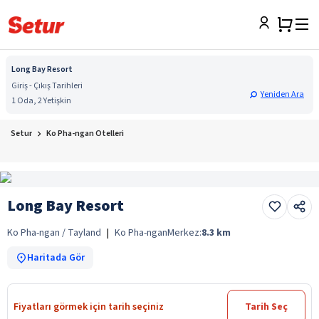
Long Bay Resort
Giriş - Çıkış Tarihleri
Yeniden Ara
1 Oda, 2 Yetişkin
Setur
Ko Pha-ngan Otelleri
Long Bay Resort
Ko Pha-ngan / Tayland
|
Ko Pha-ngan
Merkez:
8.3
km
Haritada Gör
Fiyatları görmek için tarih seçiniz
Tarih Seç