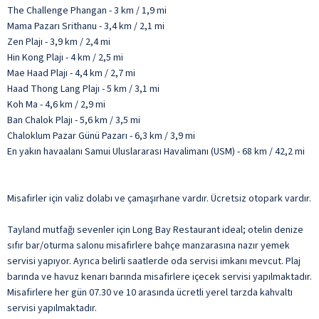
The Challenge Phangan - 3 km / 1,9 mi
Mama Pazarı Srithanu - 3,4 km / 2,1 mi
Zen Plajı - 3,9 km / 2,4 mi
Hin Kong Plajı - 4 km / 2,5 mi
Mae Haad Plajı - 4,4 km / 2,7 mi
Haad Thong Lang Plajı - 5 km / 3,1 mi
Koh Ma - 4,6 km / 2,9 mi
Ban Chalok Plajı - 5,6 km / 3,5 mi
Chaloklum Pazar Günü Pazarı - 6,3 km / 3,9 mi
En yakın havaalanı Samui Uluslararası Havalimanı (USM) - 68 km / 42,2 mi
Misafirler için valiz dolabı ve çamaşırhane vardır. Ücretsiz otopark vardır.
Tayland mutfağı sevenler için Long Bay Restaurant ideal; otelin denize
sıfır bar/oturma salonu misafirlere bahçe manzarasına nazır yemek
servisi yapıyor. Ayrıca belirli saatlerde oda servisi imkanı mevcut. Plaj
barında ve havuz kenarı barında misafirlere içecek servisi yapılmaktadır.
Misafirlere her gün 07.30 ve 10 arasında ücretli yerel tarzda kahvaltı
servisi yapılmaktadır.