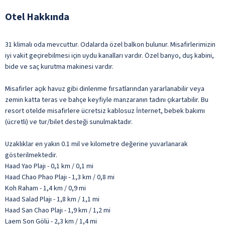
Otel Hakkında
31 klimalı oda mevcuttur. Odalarda özel balkon bulunur. Misafirlerimizin
iyi vakit geçirebilmesi için uydu kanalları vardır. Özel banyo, duş kabini,
bide ve saç kurutma makinesi vardır.
Misafirler açık havuz gibi dinlenme fırsatlarından yararlanabilir veya
zemin katta teras ve bahçe keyfiyle manzaranın tadını çıkartabilir. Bu
resort otelde misafirlere ücretsiz kablosuz İnternet, bebek bakımı
(ücretli) ve tur/bilet desteği sunulmaktadır.
Uzaklıklar en yakın 0.1 mil ve kilometre değerine yuvarlanarak
gösterilmektedir.
Haad Yao Plajı - 0,1 km / 0,1 mi
Haad Chao Phao Plajı - 1,3 km / 0,8 mi
Koh Raham - 1,4 km / 0,9 mi
Haad Salad Plajı - 1,8 km / 1,1 mi
Haad San Chao Plajı - 1,9 km / 1,2 mi
Laem Son Gölü - 2,3 km / 1,4 mi