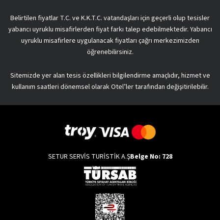
Belirtilen fiyatlar T.C. ve K.K.T.C. vatandaşları için geçerli olup tesisler
yabancı uyruklu misafirlerden fiyat farkı talep edebilmektedir. Yabancı
uyruklu misafirlere uygulanacak fiyatları çağrı merkezimizden
öğrenebilirsiniz.
Sitemizde yer alan tesis özellikleri bilgilendirme amaçlıdır, hizmet ve
kullanım saatleri dönemsel olarak Otel’ler tarafından değişitirilebilir.
SETUR SERVİS TURİSTİK A.Ş
Belge No: 728