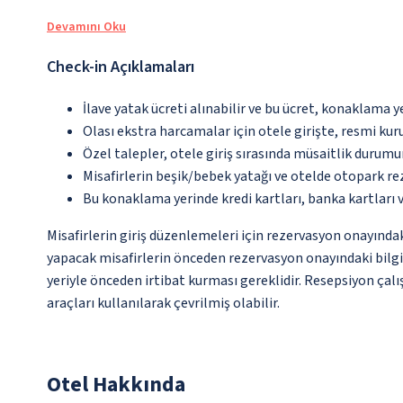
Devamını Oku
Check-in Açıklamaları
İlave yatak ücreti alınabilir ve bu ücret, konaklama y
Olası ekstra harcamalar için otele girişte, resmi kur
Özel talepler, otele giriş sırasında müsaitlik durumu
Misafirlerin beşik/bebek yatağı ve otelde otopark r
Bu konaklama yerinde kredi kartları, banka kartları 
Misafirlerin giriş düzenlemeleri için rezervasyon onayında
yapacak misafirlerin önceden rezervasyon onayındaki bilgil
yeriyle önceden irtibat kurması gereklidir. Resepsiyon çalı
araçları kullanılarak çevrilmiş olabilir.
Otel Hakkında