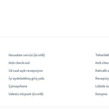
Havaalanı servisi (ücretli)
Tekerlekl
Hızlı check-out
Hızlı chec
24 saat açık resepsiyon
Kahvaltı s
İyi aydınlatılmış giriş yolu
Resepsiy
Çamaşırhane
Lobide ü
Valesiz otopark (ücretli)
Danışma