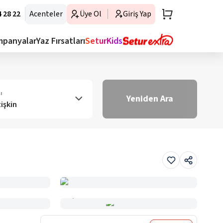
 28 22
Acenteler
Üye Ol
Giriş Yap
mpanyalar
Yaz Fırsatları
SeturKids
ı
Yeniden Ara
tişkin
Haritada Gör