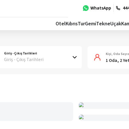
WhatsApp
444
Otel
Kıbrıs
Tur
Gemi
Tekne
Uçak
Ka
Giriş - Çıkış Tarihleri
Kişi, Oda Sayıs
Giriş - Çıkış Tarihleri
1 Oda, 2 Ye