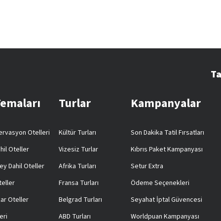
Ta
Temaları
Turlar
Kampanyalar
rvasyon Otelleri
Kültür Turları
Son Dakika Tatil Fırsatları
hil Oteller
Vizesiz Turlar
Kıbrıs Paket Kampanyası
ey Dahil Oteller
Afrika Turları
Setur Extra
teller
Fransa Turları
Ödeme Seçenekleri
ar Oteller
Belgrad Turları
Seyahat İptal Güvencesi
eri
ABD Turları
Worldpuan Kampanyası