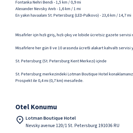
Fontanka Nehri Bendi - 1,5 km / 0,9 mi
Alexander Nevsky Anıtı - 1,6 km / 1 mi
En yakın havaalanı St. Petersburg (LED-Pulkovo) - 23,6 km / 14,7 mi
Misafirler için hızlı giriş, hızlı çıkış ve lobide ücretsiz gazete serv
Misafirlere her gün 8 ve 10 arasında ücretli alakart kahvaltı servisi 
St. Petersburg (St. Petersburg Kent Merkezi) içinde
St. Petersburg merkezindeki Lotman Boutique Hotel konaklamanızda
Prospekt ile 0,4 mi (0,7 km) mesafede.
Otel Konumu
Lotman Boutique Hotel
Nevsky avenue 120/1 St. Petersburg 191036 RU