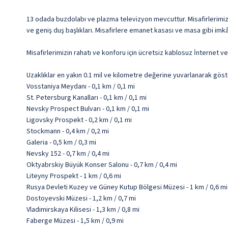
13 odada buzdolabı ve plazma televizyon mevcuttur. Misafirlerimize ü
ve geniş duş başlıkları. Misafirlere emanet kasası ve masa gibi imkâ
Misafirlerimizin rahatı ve konforu için ücretsiz kablosuz İnternet 
Uzaklıklar en yakın 0.1 mil ve kilometre değerine yuvarlanarak göst
Vosstaniya Meydanı - 0,1 km / 0,1 mi
St. Petersburg Kanalları - 0,1 km / 0,1 mi
Nevsky Prospect Bulvarı - 0,1 km / 0,1 mi
Ligovsky Prospekt - 0,2 km / 0,1 mi
Stockmann - 0,4 km / 0,2 mi
Galeria - 0,5 km / 0,3 mi
Nevsky 152 - 0,7 km / 0,4 mi
Oktyabrskiy Büyük Konser Salonu - 0,7 km / 0,4 mi
Liteyny Prospekt - 1 km / 0,6 mi
Rusya Devleti Kuzey ve Güney Kutup Bölgesi Müzesi - 1 km / 0,6 mi
Dostoyevski Müzesi - 1,2 km / 0,7 mi
Vladimirskaya Kilisesi - 1,3 km / 0,8 mi
Faberge Müzesi - 1,5 km / 0,9 mi