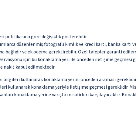
eri politikasına göre değişiklik gösterebilir
umlarca düzenlenmiş fotoğraflı kimlik ve kredi kartı, banka kartı v
na bağlıdır ve ek ödeme gerektirebilir. Özel talepler garanti edile
ezervasyonu için bu konaklama yeri ile önceden iletişime geçmesi g
ve nakit kabul edilmektedir
ki bilgileri kullanarak konaklama yerini önceden araması gereklidir
eri kullanarak konaklama yeriyle iletişime geçmesi gereklidir. Mi
şanları konaklama yerine varışta misafirleri karşılayacaktır. Konak