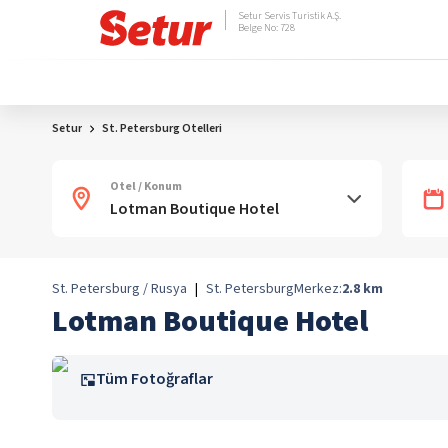
Setur Servis Turistik A.Ş.
Belge No: 728
Setur
St. Petersburg Otelleri
Otel / Konum
St. Petersburg / Rusya
|
St. Petersburg
Merkez:
2.8
km
Lotman Boutique Hotel
Tüm Fotoğraflar