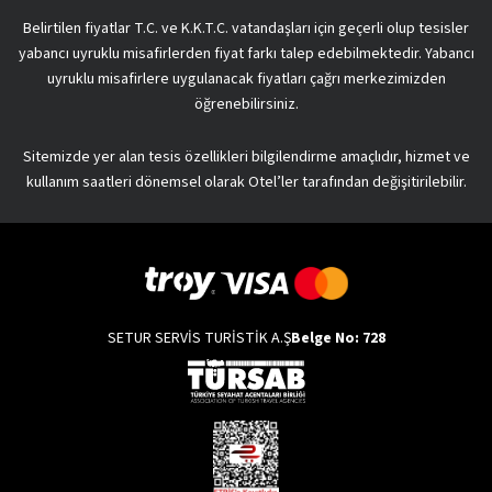
Belirtilen fiyatlar T.C. ve K.K.T.C. vatandaşları için geçerli olup tesisler
yabancı uyruklu misafirlerden fiyat farkı talep edebilmektedir. Yabancı
uyruklu misafirlere uygulanacak fiyatları çağrı merkezimizden
öğrenebilirsiniz.
Sitemizde yer alan tesis özellikleri bilgilendirme amaçlıdır, hizmet ve
kullanım saatleri dönemsel olarak Otel’ler tarafından değişitirilebilir.
SETUR SERVİS TURİSTİK A.Ş
Belge No: 728