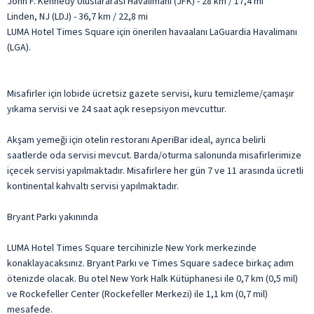
John F. Kennedy Uluslararası Havalimanı (JFK) - 28 km / 17,4 mi
Linden, NJ (LDJ) - 36,7 km / 22,8 mi
LUMA Hotel Times Square için önerilen havaalanı LaGuardia Havalimanı
(LGA).
Misafirler için lobide ücretsiz gazete servisi, kuru temizleme/çamaşır
yıkama servisi ve 24 saat açık resepsiyon mevcuttur.
Akşam yemeği için otelin restoranı AperiBar ideal, ayrıca belirli
saatlerde oda servisi mevcut. Barda/oturma salonunda misafirlerimize
içecek servisi yapılmaktadır. Misafirlere her gün 7 ve 11 arasında ücretli
kontinental kahvaltı servisi yapılmaktadır.
Bryant Parkı yakınında
LUMA Hotel Times Square tercihinizle New York merkezinde
konaklayacaksınız. Bryant Parkı ve Times Square sadece birkaç adım
ötenizde olacak. Bu otel New York Halk Kütüphanesi ile 0,7 km (0,5 mil)
ve Rockefeller Center (Rockefeller Merkezi) ile 1,1 km (0,7 mil)
mesafede.