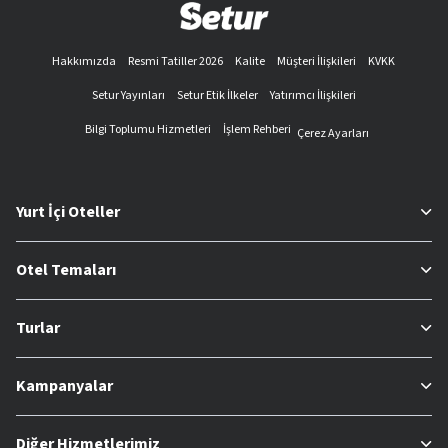
Hakkımızda
Resmi Tatiller 2026
Kalite
Müşteri İlişkileri
KVKK
Setur Yayınları
Setur Etik İlkeler
Yatırımcı İlişkileri
Bilgi Toplumu Hizmetleri
İşlem Rehberi
Çerez Ayarları
Yurt İçi Oteller
Otel Temaları
Turlar
Kampanyalar
Diğer Hizmetlerimiz