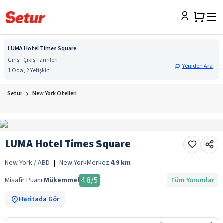
LUMA Hotel Times Square
Giriş - Çıkış Tarihleri
Yeniden Ara
1 Oda, 2 Yetişkin
Setur
New York Otelleri
LUMA Hotel Times Square
New York / ABD
|
New York
Merkez:
4.9
km
4.8
/5
Misafir Puanı
Mükemmel
Tüm Yorumlar
Haritada Gör