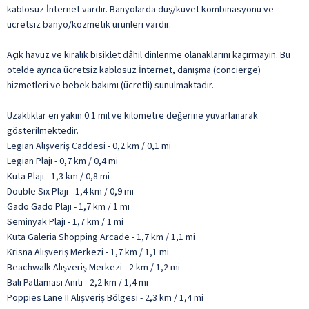
kablosuz İnternet vardır. Banyolarda duş/küvet kombinasyonu ve
ücretsiz banyo/kozmetik ürünleri vardır.
Açık havuz ve kiralık bisiklet dâhil dinlenme olanaklarını kaçırmayın. Bu
otelde ayrıca ücretsiz kablosuz İnternet, danışma (concierge)
hizmetleri ve bebek bakımı (ücretli) sunulmaktadır.
Uzaklıklar en yakın 0.1 mil ve kilometre değerine yuvarlanarak
gösterilmektedir.
Legian Alışveriş Caddesi - 0,2 km / 0,1 mi
Legian Plajı - 0,7 km / 0,4 mi
Kuta Plajı - 1,3 km / 0,8 mi
Double Six Plajı - 1,4 km / 0,9 mi
Gado Gado Plajı - 1,7 km / 1 mi
Seminyak Plajı - 1,7 km / 1 mi
Kuta Galeria Shopping Arcade - 1,7 km / 1,1 mi
Krisna Alışveriş Merkezi - 1,7 km / 1,1 mi
Beachwalk Alışveriş Merkezi - 2 km / 1,2 mi
Bali Patlaması Anıtı - 2,2 km / 1,4 mi
Poppies Lane II Alışveriş Bölgesi - 2,3 km / 1,4 mi