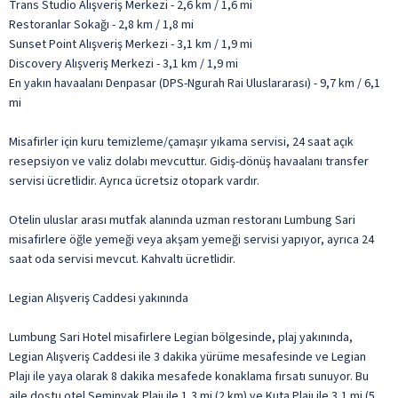
Trans Studio Alışveriş Merkezi - 2,6 km / 1,6 mi
Restoranlar Sokağı - 2,8 km / 1,8 mi
Sunset Point Alışveriş Merkezi - 3,1 km / 1,9 mi
Discovery Alışveriş Merkezi - 3,1 km / 1,9 mi
En yakın havaalanı Denpasar (DPS-Ngurah Rai Uluslararası) - 9,7 km / 6,1
mi
Misafirler için kuru temizleme/çamaşır yıkama servisi, 24 saat açık
resepsiyon ve valiz dolabı mevcuttur. Gidiş-dönüş havaalanı transfer
servisi ücretlidir. Ayrıca ücretsiz otopark vardır.
Otelin uluslar arası mutfak alanında uzman restoranı Lumbung Sari
misafirlere öğle yemeği veya akşam yemeği servisi yapıyor, ayrıca 24
saat oda servisi mevcut. Kahvaltı ücretlidir.
Legian Alışveriş Caddesi yakınında
Lumbung Sari Hotel misafirlere Legian bölgesinde, plaj yakınında,
Legian Alışveriş Caddesi ile 3 dakika yürüme mesafesinde ve Legian
Plajı ile yaya olarak 8 dakika mesafede konaklama fırsatı sunuyor. Bu
aile dostu otel Seminyak Plajı ile 1,3 mi (2 km) ve Kuta Plajı ile 3,1 mi (5