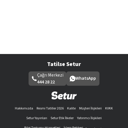
Tatilse Setur
Çağrı Merkezi
WhatsApp
444 28 22
Hakkımızda
Resmi Tatiller 2026
Kalite
Müşteri İlişkileri
KVKK
Setur Yayınları
Setur Etik İlkeler
Yatırımcı İlişkileri
Bilgi Toplumu Hizmetleri
İşlem Rehberi