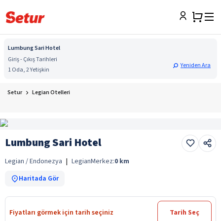
Lumbung Sari Hotel
Giriş - Çıkış Tarihleri
Yeniden Ara
1 Oda, 2 Yetişkin
Setur
Legian Otelleri
Lumbung Sari Hotel
Legian / Endonezya
|
Legian
Merkez:
0
km
Haritada Gör
Fiyatları görmek için tarih seçiniz
Tarih Seç