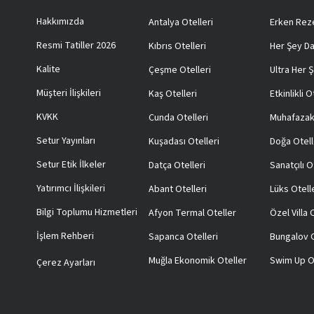
Hakkımızda
Antalya Otelleri
Erken Reze
Resmi Tatiller 2026
Kıbrıs Otelleri
Her Şey Da
Kalite
Çeşme Otelleri
Ultra Her Ş
Müşteri İlişkileri
Kaş Otelleri
Etkinlikli O
KVKK
Cunda Otelleri
Muhafazak
Setur Yayınları
Kuşadası Otelleri
Doğa Otell
Setur Etik İlkeler
Datça Otelleri
Sanatçılı O
Yatırımcı İlişkileri
Abant Otelleri
Lüks Otell
Bilgi Toplumu Hizmetleri
Afyon Termal Oteller
Özel Villa
İşlem Rehberi
Sapanca Otelleri
Bungalov O
Muğla Ekonomik Oteller
Swim Up O
Çerez Ayarları