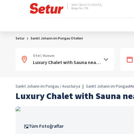
Setur Servis Turistik A.Ş.
Belge No: 728
Setur
Sankt Johann im Pongau Otelleri
Otel / Konum
Sankt Johann im Pongau / Avusturya
|
Sankt Johann im Pongau
Me
Luxury Chalet with Sauna nea
Tüm Fotoğraflar