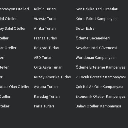
rvasyon Otelleri
Kültür Turları
Son Dakika Tatil Fırsatları
hil Oteller
Vizesiz Turlar
Kıbrıs Paket Kampanyası
ey Dahil Oteller
Afrika Turları
Setur Extra
teller
Fransa Turları
Ödeme Seçenekleri
ar Oteller
Belgrad Turları
Seyahat İptal Güvencesi
eri
ABD Turları
Worldpuan Kampanyası
teller
Orta Asya Turları
Ödeme Erteleme Kampanyası
er
Kuzey Amerika Turları
2 Çocuk Ücretsiz Kampanyası
 Odası Olan Oteller
Avrupa Turları
Çok Kal Az Öde Kampanyası
telleri
Karadağ Turları
Ekonomik Oteller Kampanyası
teller
Paris Turları
Balayı Otelleri Kampanyası