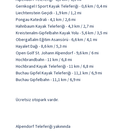
Gernkogel I Sport Kayak Teleferiği - 0,6 km / 0,4 mi
Liechtenstein Geçidi - 1,9 km / 1,2 mi
Pongau Katedrali - 4,1 km / 2,6 mi
Hahnbaum Kayak Teleferiği - 4,3 km / 2,7 mi
Kreistenalm-Gipfelbahn Kayak Yolu - 5,6 km / 3,5 mi
Obergaßalm Eğitim Asansörü - 6,6 km / 4,1 mi
Hayalet Dağı - 8,6 km / 5,3 mi
Open Golf St. Johann Alpendorf - 9,6 km / 6 mi
Hochbrandbahn - 11 km / 6,8 mi
Hochbrand Kayak Teleferiği - 11 km / 6,8 mi
Buchau Gipfel Kayak Teleferiği - 11,1 km / 6,9 mi
Buchau Gipfelbahn - 11,1 km / 6,9 mi
Ücretsiz otopark vardır.
Alpendorf Teleferiği yakınında