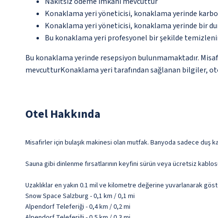
Nakitsiz ödeme imkânı mevcuttur
Konaklama yeri yöneticisi, konaklama yerinde karbon
Konaklama yeri yöneticisi, konaklama yerinde bir d
Bu konaklama yeri profesyonel bir şekilde temizleni
Bu konaklama yerinde resepsiyon bulunmamaktadır. Misafirle
mevcutturKonaklama yeri tarafından sağlanan bilgiler, otom
Otel Hakkında
Misafirler için bulaşık makinesi olan mutfak. Banyoda sadece duş kab
Sauna gibi dinlenme fırsatlarının keyfini sürün veya ücretsiz kablos
Uzaklıklar en yakın 0.1 mil ve kilometre değerine yuvarlanarak göst
Snow Space Salzburg - 0,1 km / 0,1 mi
Alpendorf Teleferiği - 0,4 km / 0,2 mi
Alpendorf Teleferiği - 0,5 km / 0,3 mi