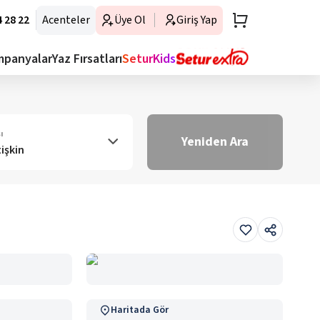
 28 22
Acenteler
Üye Ol
Giriş Yap
mpanyalar
Yaz Fırsatları
SeturKids
ı
Yeniden Ara
tişkin
Haritada Gör