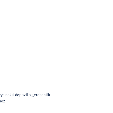
eya nakit depozito gerekebilir
mez