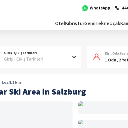
WhatsApp
444
Otel
Kıbrıs
Tur
Gemi
Tekne
Uçak
Ka
Giriş - Çıkış Tarihleri
Kişi, Oda Sayıs
Giriş - Çıkış Tarihleri
1 Oda, 2 Ye
rkez:
8.2
km
r Ski Area in Salzburg