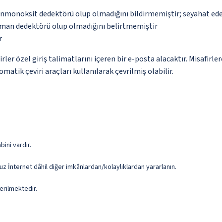
monoksit dedektörü olup olmadığını bildirmemiştir; seyahat ederke
uman dedektörü olup olmadığını belirtmemiştir
r
r özel giriş talimatlarını içeren bir e-posta alacaktır. Misafirler
atik çeviri araçları kullanılarak çevrilmiş olabilir.
ini vardır.
uz İnternet dâhil diğer imkânlardan/kolaylıklardan yararlanın.
erilmektedir.