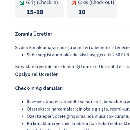
Giriş (Check-in)
Çıkış (Check-out)
15
-
18
10
Zorunlu Ücretler
Sizden konaklama yerinde şu ücretleri ödemeniz istenecektir
Şehir vergisi alınmaktadır: kişi başı, gecelik 2.50 EUR.
Konaklama yerinin bize bildirdiği tüm ücretleri dâhil ettik.
Opsiyonel Ücretler
Check-in Açıklamaları
İlave yatak ücreti alınabilir ve bu ücret, konaklama y
Olası ekstra harcamalar için otele girişte, resmi kur
Özel talepler, otele giriş sırasında müsaitlik durumu
Bu konaklama yerinde kredi kartları kabul edilmekte