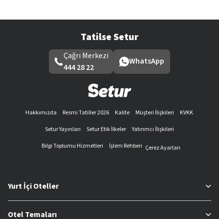
Tatilse Setur
Çağrı Merkezi
WhatsApp
444 28 22
Hakkımızda
Resmi Tatiller 2026
Kalite
Müşteri İlişkileri
KVKK
Setur Yayınları
Setur Etik İlkeler
Yatırımcı İlişkileri
Bilgi Toplumu Hizmetleri
İşlem Rehberi
Çerez Ayarları
Yurt İçi Oteller
Otel Temaları