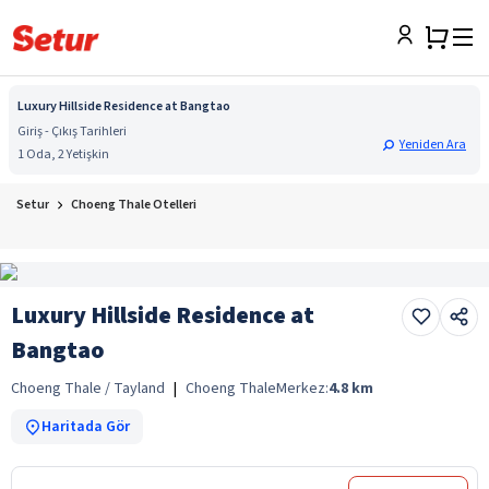
Luxury Hillside Residence at Bangtao
Giriş - Çıkış Tarihleri
Yeniden Ara
1 Oda, 2 Yetişkin
Setur
Choeng Thale Otelleri
Luxury Hillside Residence at
Bangtao
Choeng Thale / Tayland
|
Choeng Thale
Merkez:
4.8
km
Haritada Gör