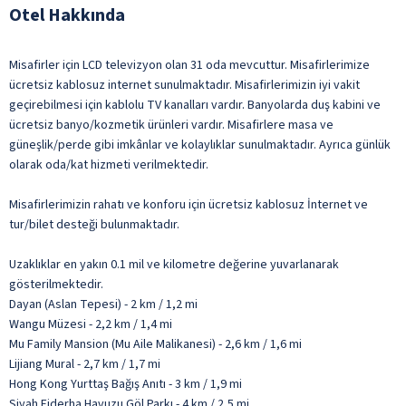
Otel Hakkında
Misafirler için LCD televizyon olan 31 oda mevcuttur. Misafirlerimize
ücretsiz kablosuz internet sunulmaktadır. Misafirlerimizin iyi vakit
geçirebilmesi için kablolu TV kanalları vardır. Banyolarda duş kabini ve
ücretsiz banyo/kozmetik ürünleri vardır. Misafirlere masa ve
güneşlik/perde gibi imkânlar ve kolaylıklar sunulmaktadır. Ayrıca günlük
olarak oda/kat hizmeti verilmektedir.
Misafirlerimizin rahatı ve konforu için ücretsiz kablosuz İnternet ve
tur/bilet desteği bulunmaktadır.
Uzaklıklar en yakın 0.1 mil ve kilometre değerine yuvarlanarak
gösterilmektedir.
Dayan (Aslan Tepesi) - 2 km / 1,2 mi
Wangu Müzesi - 2,2 km / 1,4 mi
Mu Family Mansion (Mu Aile Malikanesi) - 2,6 km / 1,6 mi
Lijiang Mural - 2,7 km / 1,7 mi
Hong Kong Yurttaş Bağış Anıtı - 3 km / 1,9 mi
Siyah Ejderha Havuzu Göl Parkı - 4 km / 2,5 mi