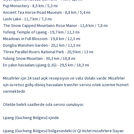
Puji Monastery - 8,5 km / 5,3 mi
Ancient Tea Horse Road Museum - 8,8 km / 5,4 mi
Lashi Lake - 11,7 km / 7,3 mi
The Snow Capped Mountains Rose Manor - 12,6 km / 7,8 mi
Yufeng Temple of Lijiang - 19,7 km / 12,3 mi
Meadows in Full Blossom - 19,8 km / 12,3 mi
Dongba Wanshen Garden - 20,1 km / 12,5 mi
Three Parallel Rivers National Park - 20,9 km / 13 mi
Yulong Snow Mountain - 30,3 km / 18,8 mi
En yakın havaalanı Lijiang (LJG) - 29,5 km / 18,3 mi
Misafirler için 24 saat açık resepsiyon ve valiz dolabı vardır. Misafirler
için ücretsiz gidiş-dönüş havaalanı transfer servisi istek üzerine hizmet
vermektedir.
Otelde belirli saatlerde oda servisi sunuluyor.
Lijiang (Gucheng Bölgesi) içinde
Lijiang (Gucheng Bölgesi) bölgesindeki LV QI Hotel misafirlere Dayan