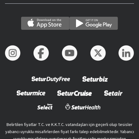
Belirtilen fiyatlar T.C. ve K.K.T.C. vatandaşları için geçerli olup tesisler
yabancı uyruklu misafirlerden fiyat farkı talep edebilmektedir. Yabancı
uyruklu misafirlere uygulanacak fiyatları çağrı merkezimizden