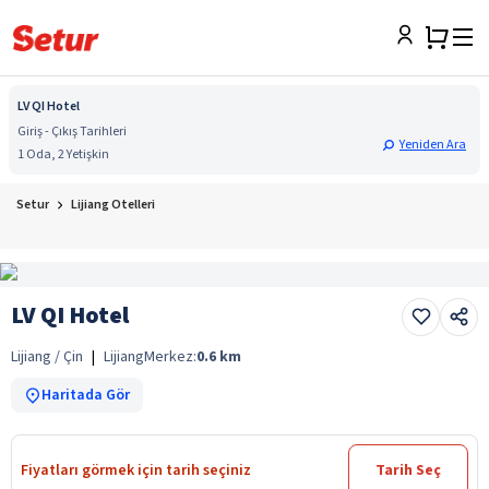
LV QI Hotel
Giriş - Çıkış Tarihleri
Yeniden Ara
1 Oda, 2 Yetişkin
Setur
Lijiang Otelleri
LV QI Hotel
Lijiang / Çin
|
Lijiang
Merkez:
0.6
km
Haritada Gör
Fiyatları görmek için tarih seçiniz
Tarih Seç