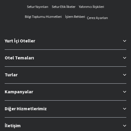
Setur Yayınları
Setur Etik İlkeler
Yatırımcı İlişkileri
Bilgi Toplumu Hizmetleri
İşlem Rehberi
Çerez Ayarları
Yurt İçi Oteller
Otel Temaları
Turlar
Kampanyalar
Diğer Hizmetlerimiz
İletişim