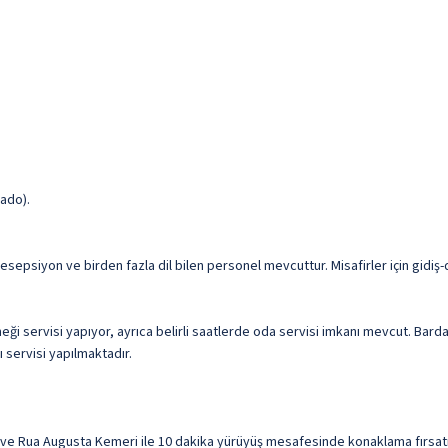
gado).
resepsiyon ve birden fazla dil bilen personel mevcuttur. Misafirler için gidiş
ği servisi yapıyor, ayrıca belirli saatlerde oda servisi imkanı mevcut. Bard
ı servisi yapılmaktadır.
ve Rua Augusta Kemeri ile 10 dakika yürüyüş mesafesinde konaklama fırsatı s