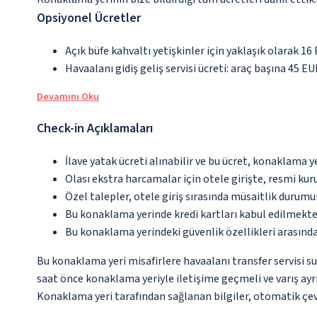
Opsiyonel Ücretler
Açık büfe kahvaltı yetişkinler için yaklaşık olarak 16
Havaalanı gidiş geliş servisi ücreti: araç başına 45 E
Devamını Oku
Check-in Açıklamaları
İlave yatak ücreti alınabilir ve bu ücret, konaklama y
Olası ekstra harcamalar için otele girişte, resmi kur
Özel talepler, otele giriş sırasında müsaitlik durumu
Bu konaklama yerinde kredi kartları kabul edilmekte
Bu konaklama yerindeki güvenlik özellikleri arasınd
Bu konaklama yeri misafirlere havaalanı transfer servisi su
saat önce konaklama yeriyle iletişime geçmeli ve varış ayrı
Konaklama yeri tarafından sağlanan bilgiler, otomatik çevir