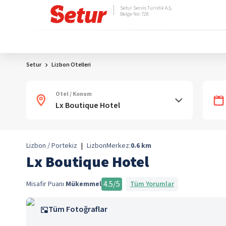
Setur Servis Turistik A.Ş.
Belge No: 728
Setur
Lizbon Otelleri
Otel / Konum
Lizbon / Portekiz
|
Lizbon
Merkez:
0.6
km
Lx Boutique Hotel
4.5
/5
Misafir Puanı
Mükemmel
Tüm Yorumlar
Tüm Fotoğraflar