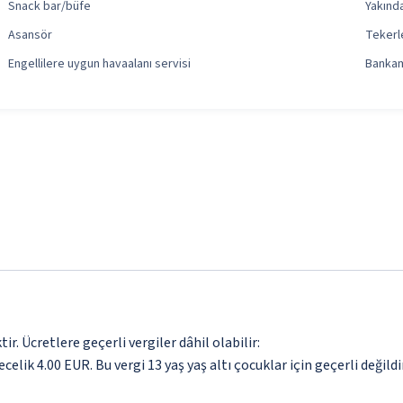
Snack bar/büfe
Yakında
Asansör
Tekerle
Engellilere uygun havaalanı servisi
Bankam
. Ücretlere geçerli vergiler dâhil olabilir:
celik 4.00 EUR. Bu vergi 13 yaş yaş altı çocuklar için geçerli değildir