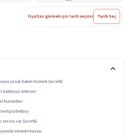
Fiyatları görmek için tarih seçiniz
Tarih Seç
veya çocuk bakım hizmeti (ücretli)
iz kablosuz internet
et hizmetleri
zmetçisi/belboy
ı servisi var (ücretli)
iyonda emanet kasası