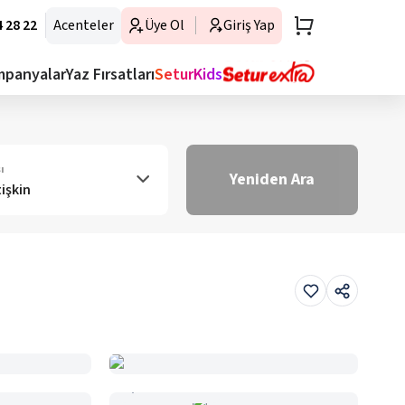
 28 22
Acenteler
Üye Ol
Giriş Yap
mpanyalar
Yaz Fırsatları
SeturKids
ı
Yeniden Ara
tişkin
Haritada Gör