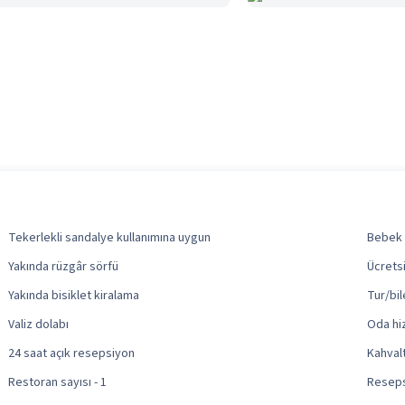
Tekerlekli sandalye kullanımına uygun
Bebek 
Yakında rüzgâr sörfü
Ücrets
Yakında bisiklet kiralama
Tur/bil
Valiz dolabı
Oda hi
24 saat açık resepsiyon
Kahvalt
Restoran sayısı - 1
Reseps