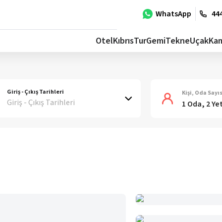
WhatsApp
444
Otel
Kıbrıs
Tur
Gemi
Tekne
Uçak
Ka
Giriş - Çıkış Tarihleri
Kişi, Oda Sayıs
Giriş - Çıkış Tarihleri
1 Oda, 2 Ye