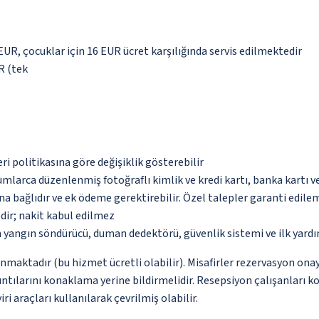
 EUR, çocuklar için 16 EUR ücret karşılığında servis edilmektedir
UR (tek
eri politikasına göre değişiklik gösterebilir
umlarca düzenlenmiş fotoğraflı kimlik ve kredi kartı, banka kartı v
na bağlıdır ve ek ödeme gerektirebilir. Özel talepler garanti edile
dir; nakit kabul edilmez
a yangın söndürücü, duman dedektörü, güvenlik sistemi ve ilk yard
nmaktadır (bu hizmet ücretli olabilir). Misafirler rezervasyon onayı
ntılarını konaklama yerine bildirmelidir. Resepsiyon çalışanları ko
i araçları kullanılarak çevrilmiş olabilir.