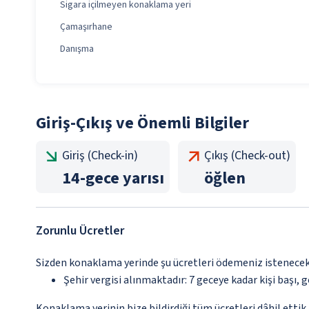
Sigara içilmeyen konaklama yeri
Çamaşırhane
Danışma
Giriş-Çıkış ve Önemli Bilgiler
Giriş (Check-in)
Çıkış (Check-out)
14
-
gece yarısı
öğlen
Zorunlu Ücretler
Sizden konaklama yerinde şu ücretleri ödemeniz istenecektir
Şehir vergisi alınmaktadır: 7 geceye kadar kişi başı, ge
Konaklama yerinin bize bildirdiği tüm ücretleri dâhil ettik.