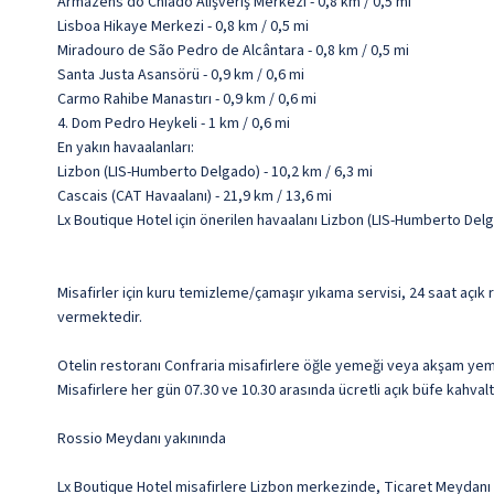
Armazens do Chiado Alışveriş Merkezi - 0,8 km / 0,5 mi
Lisboa Hikaye Merkezi - 0,8 km / 0,5 mi
Miradouro de São Pedro de Alcântara - 0,8 km / 0,5 mi
Santa Justa Asansörü - 0,9 km / 0,6 mi
Carmo Rahibe Manastırı - 0,9 km / 0,6 mi
4. Dom Pedro Heykeli - 1 km / 0,6 mi
En yakın havaalanları:
Lizbon (LIS-Humberto Delgado) - 10,2 km / 6,3 mi
Cascais (CAT Havaalanı) - 21,9 km / 13,6 mi
Lx Boutique Hotel için önerilen havaalanı Lizbon (LIS-Humberto Del
Misafirler için kuru temizleme/çamaşır yıkama servisi, 24 saat açık 
vermektedir.
Otelin restoranı Confraria misafirlere öğle yemeği veya akşam yeme
Misafirlere her gün 07.30 ve 10.30 arasında ücretli açık büfe kahvalt
Rossio Meydanı yakınında
Lx Boutique Hotel misafirlere Lizbon merkezinde, Ticaret Meydanı 