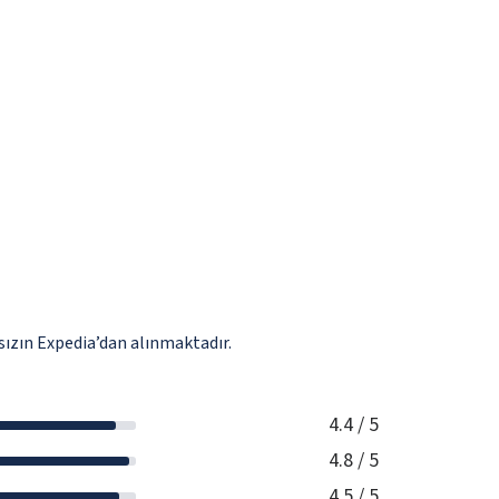
ızın Expedia’dan alınmaktadır.
4.4
/ 5
4.8
/ 5
4.5
/ 5