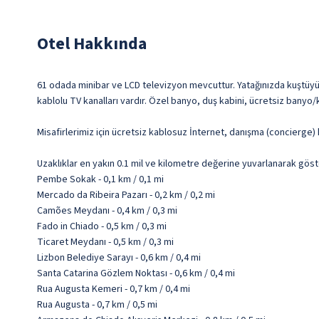
Otel Hakkında
61 odada minibar ve LCD televizyon mevcuttur. Yatağınızda kuştüyü yo
kablolu TV kanalları vardır. Özel banyo, duş kabini, ücretsiz banyo
Misafirlerimiz için ücretsiz kablosuz İnternet, danışma (concierge)
Uzaklıklar en yakın 0.1 mil ve kilometre değerine yuvarlanarak göst
Pembe Sokak - 0,1 km / 0,1 mi
Mercado da Ribeira Pazarı - 0,2 km / 0,2 mi
Camões Meydanı - 0,4 km / 0,3 mi
Fado in Chiado - 0,5 km / 0,3 mi
Ticaret Meydanı - 0,5 km / 0,3 mi
Lizbon Belediye Sarayı - 0,6 km / 0,4 mi
Santa Catarina Gözlem Noktası - 0,6 km / 0,4 mi
Rua Augusta Kemeri - 0,7 km / 0,4 mi
Rua Augusta - 0,7 km / 0,5 mi