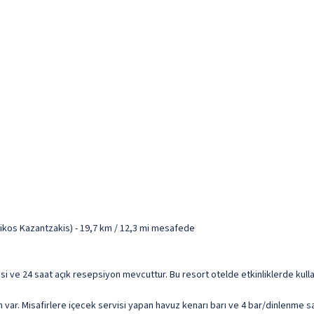
-Nikos Kazantzakis) - 19,7 km / 12,3 mi mesafede
si ve 24 saat açık resepsiyon mevcuttur. Bu resort otelde etkinliklerde kulla
 var. Misafirlere içecek servisi yapan havuz kenarı barı ve 4 bar/dinlenme s