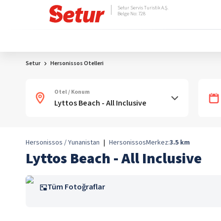
Setur Servis Turistik A.Ş.
Belge No: 728
Setur
Hersonissos Otelleri
Otel / Konum
Hersonissos / Yunanistan
|
Hersonissos
Merkez:
3.5
km
Lyttos Beach - All Inclusive
Tüm Fotoğraflar