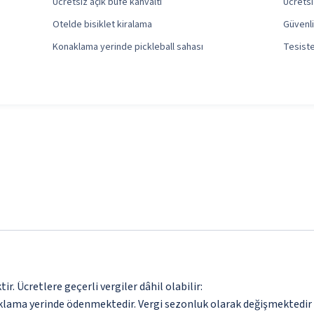
Ücretsiz açık büfe kahvaltı
Ücretsi
Otelde bisiklet kiralama
Güvenl
Konaklama yerinde pickleball sahası
Tesiste
. Ücretlere geçerli vergiler dâhil olabilir:
aklama yerinde ödenmektedir. Vergi sezonluk olarak değişmektedir