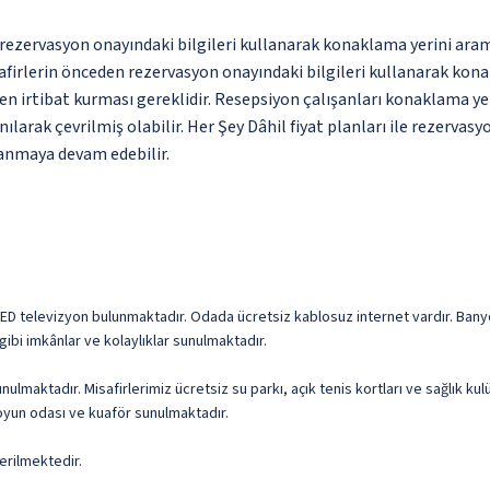
ce rezervasyon onayındaki bilgileri kullanarak konaklama yerini ara
irlerin önceden rezervasyon onayındaki bilgileri kullanarak konakl
n irtibat kurması gereklidir. Resepsiyon çalışanları konaklama yer
ılarak çevrilmiş olabilir. Her Şey Dâhil fiyat planları ile rezervasy
anmaya devam edebilir.
e LED televizyon bulunmaktadır. Odada ücretsiz kablosuz internet vardır. Bany
gibi imkânlar ve kolaylıklar sunulmaktadır.
lmaktadır. Misafirlerimiz ücretsiz su parkı, açık tenis kortları ve sağlık ku
/oyun odası ve kuaför sunulmaktadır.
erilmektedir.