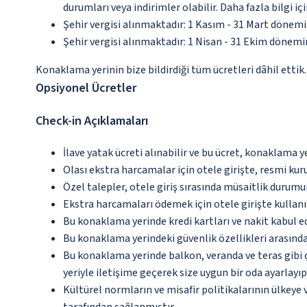
durumları veya indirimler olabilir. Daha fazla bilgi 
Şehir vergisi alınmaktadır: 1 Kasım - 31 Mart dönem
Şehir vergisi alınmaktadır: 1 Nisan - 31 Ekim dönem
Konaklama yerinin bize bildirdiği tüm ücretleri dâhil ettik.
Opsiyonel Ücretler
Check-in Açıklamaları
İlave yatak ücreti alınabilir ve bu ücret, konaklama y
Olası ekstra harcamalar için otele girişte, resmi kur
Özel talepler, otele giriş sırasında müsaitlik durumu
Ekstra harcamaları ödemek için otele girişte kullanıl
Bu konaklama yerinde kredi kartları ve nakit kabul 
Bu konaklama yerindeki güvenlik özellikleri arasın
Bu konaklama yerinde balkon, veranda ve teras gibi 
yeriyle iletişime geçerek size uygun bir oda ayarlayı
Kültürel normların ve misafir politikalarının ülkeye