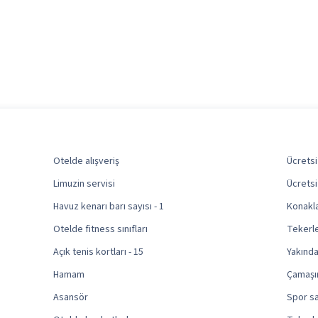
Otelde alışveriş
Ücretsiz
Limuzin servisi
Ücretsi
Havuz kenarı barı sayısı - 1
Konakl
Otelde fitness sınıfları
Tekerle
Açık tenis kortları - 15
Yakında
Hamam
Çamaşı
Asansör
Spor s