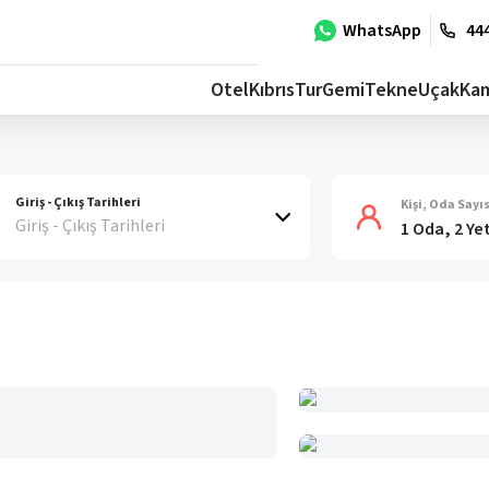
WhatsApp
444
Otel
Kıbrıs
Tur
Gemi
Tekne
Uçak
Ka
Giriş - Çıkış Tarihleri
Kişi, Oda Sayıs
Giriş - Çıkış Tarihleri
1 Oda, 2 Ye