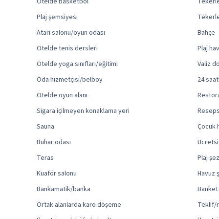
Otelde basketbol
Tekerle
Plaj şemsiyesi
Tekerle
Atari salonu/oyun odası
Bahçe
Otelde tenis dersleri
Plaj ha
Otelde yoga sınıfları/eğitimi
Valiz d
Oda hizmetçisi/belboy
24 saat
Otelde oyun alanı
Restora
Sigara içilmeyen konaklama yeri
Reseps
Sauna
Çocuk 
Buhar odası
Ücretsi
Teras
Plaj şe
Kuaför salonu
Havuz ş
Bankamatik/banka
Banket
Ortak alanlarda karo döşeme
Teklif/