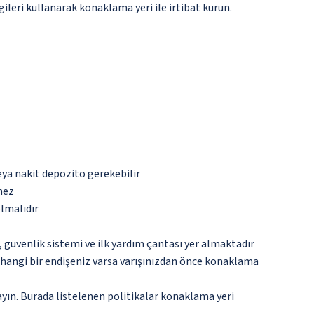
gileri kullanarak konaklama yeri ile irtibat kurun.
eya nakit depozito gerekebilir
mez
olmalıdır
üvenlik sistemi ve ilk yardım çantası yer almaktadır
rhangi bir endişeniz varsa varışınızdan önce konaklama
ayın. Burada listelenen politikalar konaklama yeri