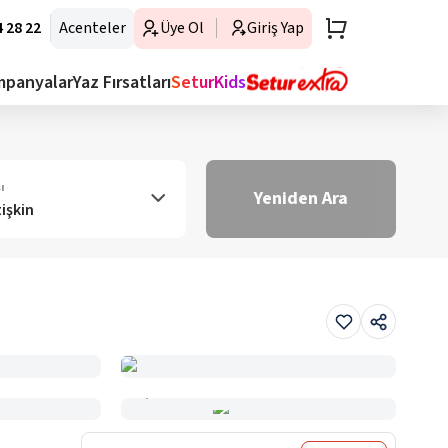
 28 22
Acenteler
Üye Ol
Giriş Yap
mpanyalar
Yaz Fırsatları
SeturKids
ı
Yeniden Ara
tişkin
Haritada Gör