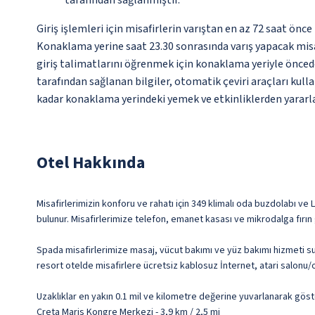
tarafından sağlanmıştır.
Giriş işlemleri için misafirlerin varıştan en az 72 saat ön
Konaklama yerine saat 23.30 sonrasında varış yapacak misaf
giriş talimatlarını öğrenmek için konaklama yeriyle öncede
tarafından sağlanan bilgiler, otomatik çeviri araçları kullan
kadar konaklama yerindeki yemek ve etkinliklerden yararl
Otel Hakkında
Misafirlerimizin konforu ve rahatı için 349 klimalı oda buzdolabı v
bulunur. Misafirlerimize telefon, emanet kasası ve mikrodalga fırın 
Spada misafirlerimize masaj, vücut bakımı ve yüz bakımı hizmeti sunu
resort otelde misafirlere ücretsiz kablosuz İnternet, atari salonu
Uzaklıklar en yakın 0.1 mil ve kilometre değerine yuvarlanarak göst
Creta Maris Kongre Merkezi - 3,9 km / 2,5 mi