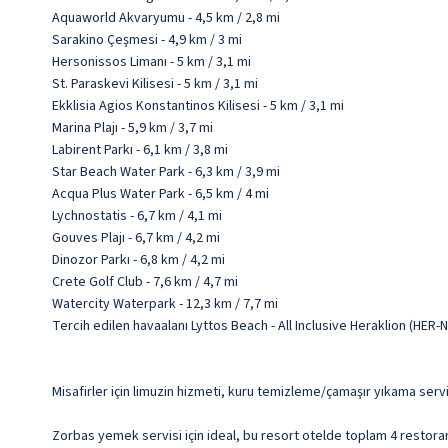
Aquaworld Akvaryumu - 4,5 km / 2,8 mi
Sarakino Çeşmesi - 4,9 km / 3 mi
Hersonissos Limanı - 5 km / 3,1 mi
St. Paraskevi Kilisesi - 5 km / 3,1 mi
Ekklisia Agios Konstantinos Kilisesi - 5 km / 3,1 mi
Marina Plajı - 5,9 km / 3,7 mi
Labirent Parkı - 6,1 km / 3,8 mi
Star Beach Water Park - 6,3 km / 3,9 mi
Acqua Plus Water Park - 6,5 km / 4 mi
Lychnostatis - 6,7 km / 4,1 mi
Gouves Plajı - 6,7 km / 4,2 mi
Dinozor Parkı - 6,8 km / 4,2 mi
Crete Golf Club - 7,6 km / 4,7 mi
Watercity Waterpark - 12,3 km / 7,7 mi
Tercih edilen havaalanı Lyttos Beach - All Inclusive Heraklion (HER
Misafirler için limuzin hizmeti, kuru temizleme/çamaşır yıkama servi
Zorbas yemek servisi için ideal, bu resort otelde toplam 4 restoran