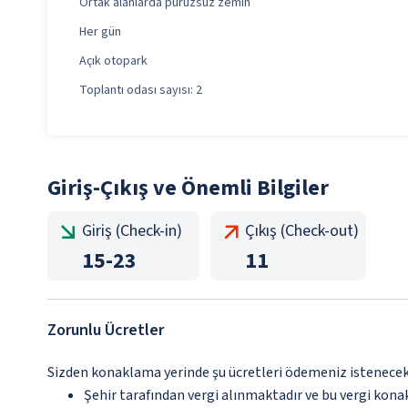
Ortak alanlarda pürüzsüz zemin
Her gün
Açık otopark
Toplantı odası sayısı: 2
Giriş-Çıkış ve Önemli Bilgiler
Giriş (Check-in)
Çıkış (Check-out)
15
-
23
11
Zorunlu Ücretler
Sizden konaklama yerinde şu ücretleri ödemeniz istenecektir
Şehir tarafından vergi alınmaktadır ve bu vergi kon