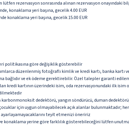
için lütfen rezervasyon sonrasında alınan rezervasyon onayındaki bil
inde, konaklama yeri başına, gecelik 4.00 EUR
inde konaklama yeri başına, gecelik 15.00 EUR
eri politikasına göre değişiklik gösterebilir
umlarca düzenlenmiş fotoğraflı kimlik ve kredi kartı, banka kartı v
na bağlıdır ve ek ödeme gerektirebilir. Özel talepler garanti edile
an kredi kartının üzerindeki isim, oda rezervasyonundaki ilk isim 
edilmektedir
da karbonmonoksit dedektörü, yangın söndürücü, duman dedektörü, g
çocuklar için uygun olmayabilecek açık alanlar bulunmaktadır; he
p ayarlayamayacaklarını teyit etmenizi öneririz
 ve konaklama yerine göre farklılık gösterebileceğini lütfen unutm