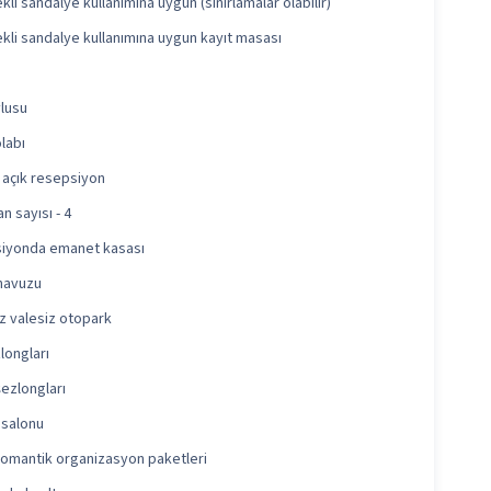
kli sandalye kullanımına uygun (sınırlamalar olabilir)
kli sandalye kullanımına uygun kayıt masası
vlusu
olabı
 açık resepsiyon
n sayısı - 4
iyonda emanet kasası
havuzu
z valesiz otopark
zlongları
ezlongları
 salonu
romantik organizasyon paketleri