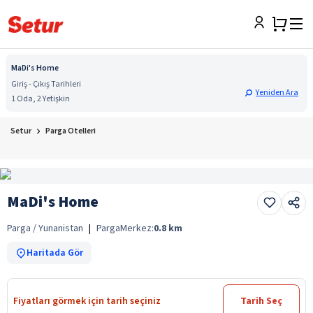
MaDi's Home
Giriş - Çıkış Tarihleri
Yeniden Ara
1 Oda, 2 Yetişkin
Setur
Parga Otelleri
MaDi's Home
Parga / Yunanistan
|
Parga
Merkez:
0.8
km
Haritada Gör
Fiyatları görmek için tarih seçiniz
Tarih Seç