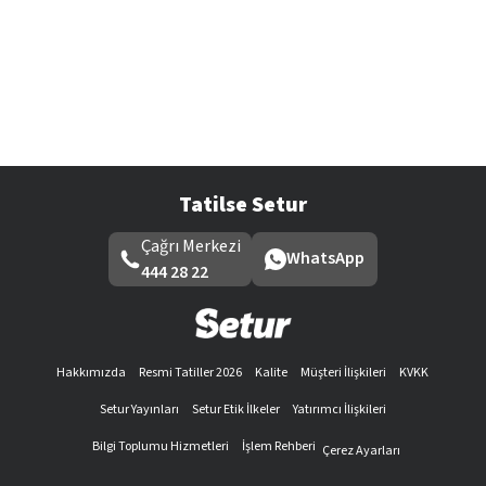
Tatilse Setur
Çağrı Merkezi
WhatsApp
444 28 22
Hakkımızda
Resmi Tatiller 2026
Kalite
Müşteri İlişkileri
KVKK
Setur Yayınları
Setur Etik İlkeler
Yatırımcı İlişkileri
Bilgi Toplumu Hizmetleri
İşlem Rehberi
Çerez Ayarları