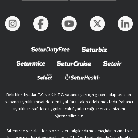
Belirtilen fiyatlar T.C. ve K.K.T.C. vatandaşları için geçerli olup tesisler
yabancı uyruklu misafirlerden fiyat farkı talep edebilmektedir. Yabancı
uyruklu misafirlere uygulanacak fiyatları çağrı merkezimizden
öğrenebilirsiniz.
Sitemizde yer alan tesis özellikleri bilgilendirme amaçlıdır, hizmet ve
kullanım saatleri dönemsel olarak Otel’ler tarafından değişitirilebilir.