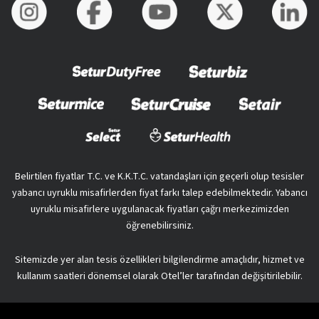
Belirtilen fiyatlar T.C. ve K.K.T.C. vatandaşları için geçerli olup tesisler
yabancı uyruklu misafirlerden fiyat farkı talep edebilmektedir. Yabancı
uyruklu misafirlere uygulanacak fiyatları çağrı merkezimizden
öğrenebilirsiniz.
Sitemizde yer alan tesis özellikleri bilgilendirme amaçlıdır, hizmet ve
kullanım saatleri dönemsel olarak Otel’ler tarafından değişitirilebilir.