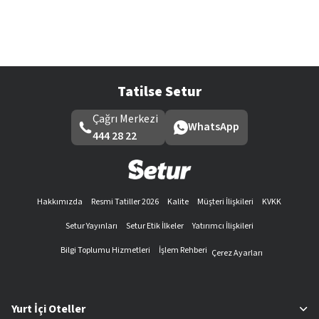
Tatilse Setur
Çağrı Merkezi
WhatsApp
444 28 22
Hakkımızda
Resmi Tatiller 2026
Kalite
Müşteri İlişkileri
KVKK
Setur Yayınları
Setur Etik İlkeler
Yatırımcı İlişkileri
Bilgi Toplumu Hizmetleri
İşlem Rehberi
Çerez Ayarları
Yurt İçi Oteller