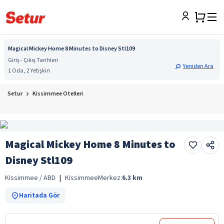
Magical Mickey Home 8 Minutes to Disney Stl109
Giriş - Çıkış Tarihleri
Yeniden Ara
1 Oda, 2 Yetişkin
Setur
Kissimmee Otelleri
Magical Mickey Home 8 Minutes to
Disney Stl109
Kissimmee / ABD
|
Kissimmee
Merkez:
6.3
km
Haritada Gör