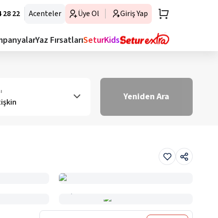
 28 22
Acenteler
Üye Ol
Giriş Yap
mpanyalar
Yaz Fırsatları
SeturKids
ı
Yeniden Ara
tişkin
Haritada Gör