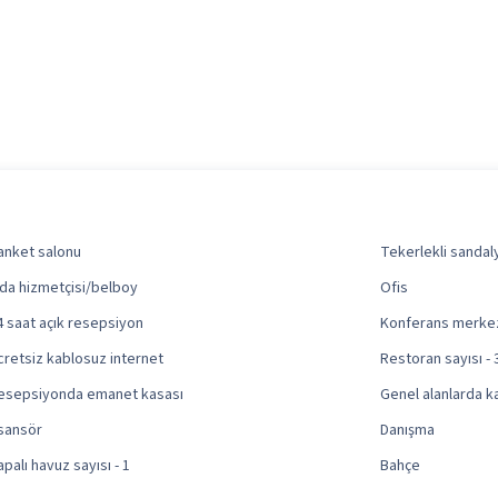
anket salonu
Tekerlekli sandaly
da hizmetçisi/belboy
Ofis
4 saat açık resepsiyon
Konferans merke
cretsiz kablosuz internet
Restoran sayısı - 
esepsiyonda emanet kasası
Genel alanlarda 
sansör
Danışma
apalı havuz sayısı - 1
Bahçe