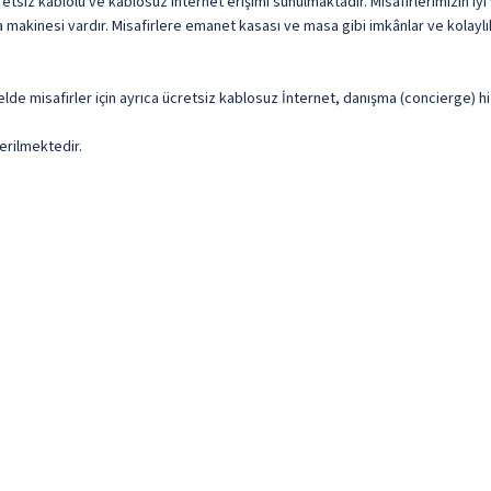
siz kablolu ve kablosuz internet erişimi sunulmaktadır. Misafirlerimizin iyi 
 makinesi vardır. Misafirlere emanet kasası ve masa gibi imkânlar ve kolaylı
elde misafirler için ayrıca ücretsiz kablosuz İnternet, danışma (concierge) h
erilmektedir.