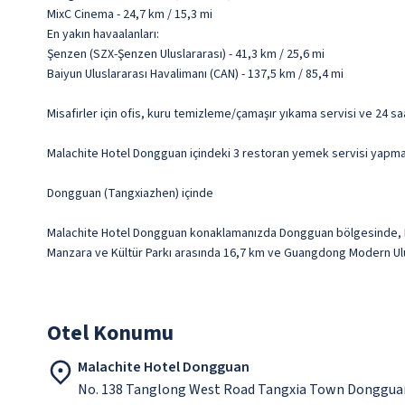
MixC Cinema - 24,7 km / 15,3 mi
En yakın havaalanları:
Şenzen (SZX-Şenzen Uluslararası) - 41,3 km / 25,6 mi
Baiyun Uluslararası Havalimanı (CAN) - 137,5 km / 85,4 mi
Misafirler için ofis, kuru temizleme/çamaşır yıkama servisi ve 24 s
Malachite Hotel Dongguan içindeki 3 restoran yemek servisi yapmakta
Dongguan (Tangxiazhen) içinde
Malachite Hotel Dongguan konaklamanızda Dongguan bölgesinde, Miss
Manzara ve Kültür Parkı arasında 16,7 km ve Guangdong Modern Ulu
Otel Konumu
Malachite Hotel Dongguan
No. 138 Tanglong West Road Tangxia Town Donggua