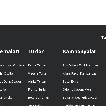
Ta
Temaları
Turlar
Kampanyalar
rvasyon Otelleri
Kültür Turları
Son Dakika Tatil Fırsatları
hil Oteller
Vizesiz Turlar
Kıbrıs Paket Kampanyası
ey Dahil Oteller
Afrika Turları
Setur Extra
teller
Fransa Turları
Ödeme Seçenekleri
ar Oteller
Belgrad Turları
Seyahat İptal Güvencesi
eri
ABD Turları
Worldpuan Kampanyası