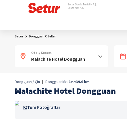
Setur Servis Turistik A.Ş.
Belge No: 728
Setur
Dongguan Otelleri
Otel / Konum
Dongguan / Çin
|
Dongguan
Merkez:
39.6
km
Malachite Hotel Dongguan
Tüm Fotoğraflar