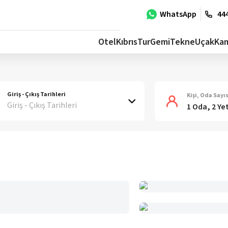
WhatsApp
444
Otel
Kıbrıs
Tur
Gemi
Tekne
Uçak
Ka
Giriş - Çıkış Tarihleri
Kişi, Oda Sayıs
Giriş - Çıkış Tarihleri
1 Oda, 2 Ye