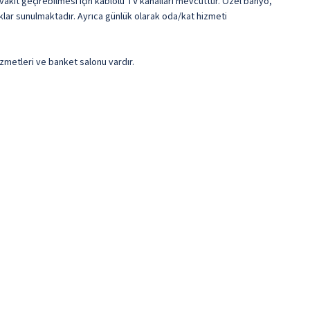
vakit geçirebilmesi için kablolu TV kanalları mevcuttur. Özel banyo,
klar sunulmaktadır. Ayrıca günlük olarak oda/kat hizmeti
izmetleri ve banket salonu vardır.