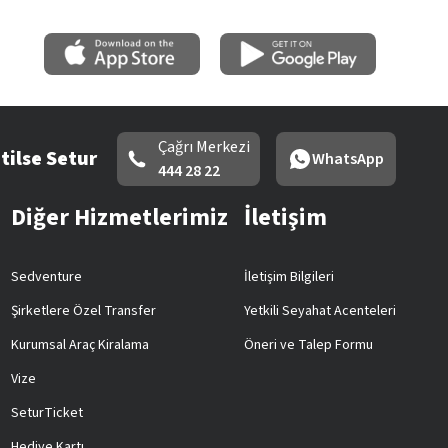
Çağrı Merkezi
tilse Setur
WhatsApp
444 28 22
Diğer Hizmetlerimiz
İletişim
Sedventure
İletişim Bilgileri
Şirketlere Özel Transfer
Yetkili Seyahat Acenteleri
Kurumsal Araç Kiralama
Öneri ve Talep Formu
Vize
SeturTicket
Hediye Kartı