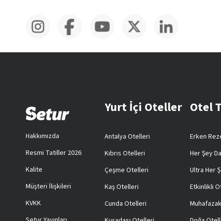
Yurt İçi Oteller
Otel 
Hakkımızda
Antalya Otelleri
Erken Reze
Resmi Tatiller 2026
Kıbrıs Otelleri
Her Şey Da
Kalite
Çeşme Otelleri
Ultra Her Ş
Müşteri İlişkileri
Kaş Otelleri
Etkinlikli O
KVKK
Cunda Otelleri
Muhafazak
Setur Yayınları
Kuşadası Otelleri
Doğa Otell