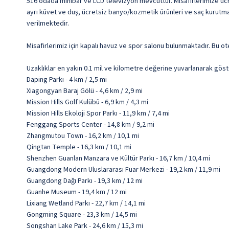
516 odada minibar ve LCD televizyon mevcuttur. Misafirlerimize ücret
ayrı küvet ve duş, ücretsiz banyo/kozmetik ürünleri ve saç kurutma
verilmektedir.
Misafirlerimiz için kapalı havuz ve spor salonu bulunmaktadır. Bu ot
Uzaklıklar en yakın 0.1 mil ve kilometre değerine yuvarlanarak göst
Daping Parkı - 4 km / 2,5 mi
Xiagongyan Baraj Gölü - 4,6 km / 2,9 mi
Mission Hills Golf Kulübü - 6,9 km / 4,3 mi
Mission Hills Ekoloji Spor Parkı - 11,9 km / 7,4 mi
Fenggang Sports Center - 14,8 km / 9,2 mi
Zhangmutou Town - 16,2 km / 10,1 mi
Qingtan Temple - 16,3 km / 10,1 mi
Shenzhen Guanlan Manzara ve Kültür Parkı - 16,7 km / 10,4 mi
Guangdong Modern Uluslararası Fuar Merkezi - 19,2 km / 11,9 mi
Guangdong Dağı Parkı - 19,3 km / 12 mi
Guanhe Museum - 19,4 km / 12 mi
Lixiang Wetland Parkı - 22,7 km / 14,1 mi
Gongming Square - 23,3 km / 14,5 mi
Songshan Lake Park - 24,6 km / 15,3 mi