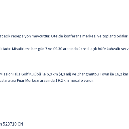
aat açık resepsiyon mevcuttur. Otelde konferans merkezi ve toplantı odaları 
dır. Misafirlere her gün 7 ve 09.30 arasında ücretli açık büfe kahvaltı servi
ion Hills Golf Kulübü ile 6,9 km (4,3 mi) ve Zhangmutou Town ile 16,2 km (
slararası Fuar Merkezi arasında 19,2 km mesafe vardır.
n 523710 CN