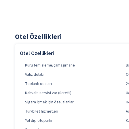
Otel Özellikleri
Otel Özellikleri
Kuru temizleme/çamaşırhane
B
Valiz dolabı
O
Toplantı odaları
2
Kahvaltı servisi var (ücretli)
Ü
Sigara içmek için özel alanlar
R
Tur/bilet hizmetleri
A
Yol dışı otoparkı
K