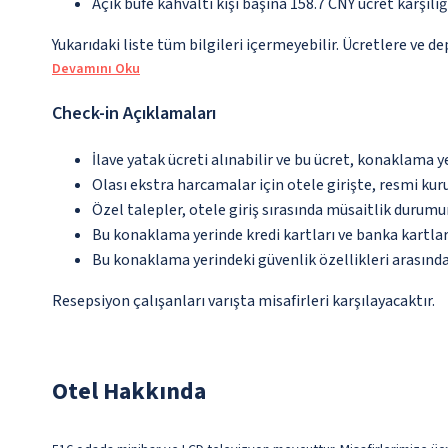
Açık büfe kahvaltı kişi başına 158.7 CNY ücret karşılı
Yukarıdaki liste tüm bilgileri içermeyebilir. Ücretlere ve de
Devamını Oku
Check-in Açıklamaları
İlave yatak ücreti alınabilir ve bu ücret, konaklama y
Olası ekstra harcamalar için otele girişte, resmi kur
Özel talepler, otele giriş sırasında müsaitlik durumu
Bu konaklama yerinde kredi kartları ve banka kartlar
Bu konaklama yerindeki güvenlik özellikleri arasında
Resepsiyon çalışanları varışta misafirleri karşılayacaktır.
Otel Hakkında