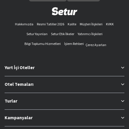
Hakkımızda
Resmi Tatiller 2026
Kalite
Müşteri İlişkileri
KVKK
Setur Yayınları
Setur Etik İlkeler
Yatırımcı İlişkileri
Bilgi Toplumu Hizmetleri
İşlem Rehberi
Çerez Ayarları
Yurt İçi Oteller
Otel Temaları
Turlar
Kampanyalar