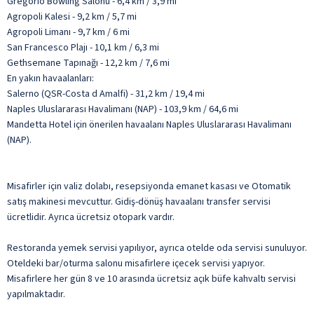
Gregorio Bowling Salonu - 6,4 km / 3,9 mi
Agropoli Kalesi - 9,2 km / 5,7 mi
Agropoli Limanı - 9,7 km / 6 mi
San Francesco Plajı - 10,1 km / 6,3 mi
Gethsemane Tapınağı - 12,2 km / 7,6 mi
En yakın havaalanları:
Salerno (QSR-Costa d Amalfi) - 31,2 km / 19,4 mi
Naples Uluslararası Havalimanı (NAP) - 103,9 km / 64,6 mi
Mandetta Hotel için önerilen havaalanı Naples Uluslararası Havalimanı
(NAP).
Misafirler için valiz dolabı, resepsiyonda emanet kasası ve Otomatik
satış makinesi mevcuttur. Gidiş-dönüş havaalanı transfer servisi
ücretlidir. Ayrıca ücretsiz otopark vardır.
Restoranda yemek servisi yapılıyor, ayrıca otelde oda servisi sunuluyor.
Oteldeki bar/oturma salonu misafirlere içecek servisi yapıyor.
Misafirlere her gün 8 ve 10 arasında ücretsiz açık büfe kahvaltı servisi
yapılmaktadır.