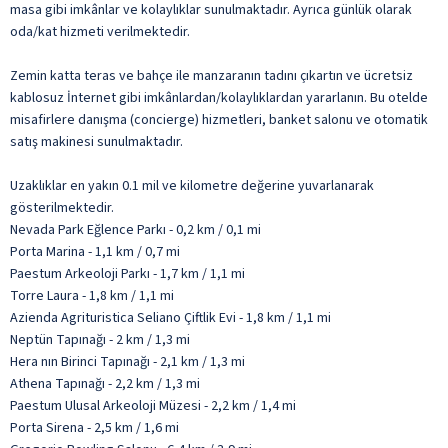
masa gibi imkânlar ve kolaylıklar sunulmaktadır. Ayrıca günlük olarak
oda/kat hizmeti verilmektedir.
Zemin katta teras ve bahçe ile manzaranın tadını çıkartın ve ücretsiz
kablosuz İnternet gibi imkânlardan/kolaylıklardan yararlanın. Bu otelde
misafirlere danışma (concierge) hizmetleri, banket salonu ve otomatik
satış makinesi sunulmaktadır.
Uzaklıklar en yakın 0.1 mil ve kilometre değerine yuvarlanarak
gösterilmektedir.
Nevada Park Eğlence Parkı - 0,2 km / 0,1 mi
Porta Marina - 1,1 km / 0,7 mi
Paestum Arkeoloji Parkı - 1,7 km / 1,1 mi
Torre Laura - 1,8 km / 1,1 mi
Azienda Agrituristica Seliano Çiftlik Evi - 1,8 km / 1,1 mi
Neptün Tapınağı - 2 km / 1,3 mi
Hera nın Birinci Tapınağı - 2,1 km / 1,3 mi
Athena Tapınağı - 2,2 km / 1,3 mi
Paestum Ulusal Arkeoloji Müzesi - 2,2 km / 1,4 mi
Porta Sirena - 2,5 km / 1,6 mi