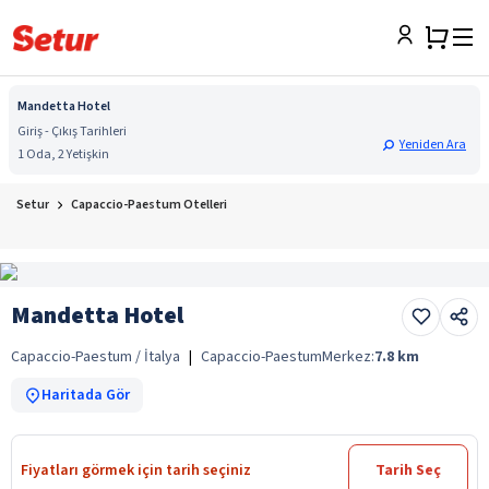
Mandetta Hotel
Giriş - Çıkış Tarihleri
Yeniden Ara
1 Oda, 2 Yetişkin
Setur
Capaccio-Paestum Otelleri
Mandetta Hotel
Capaccio-Paestum / İtalya
|
Capaccio-Paestum
Merkez:
7.8
km
Haritada Gör
Fiyatları görmek için tarih seçiniz
Tarih Seç