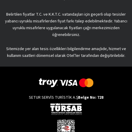
Belirtilen fiyatlar T.C. ve K.K.T.C. vatandaşları için geçerli olup tesisler
yabancı uyruklu misafirlerden fiyat farkı talep edebilmektedir. Yabancı
uyruklu misafirlere uygulanacak fiyatları çağrı merkezimizden
öğrenebilirsiniz.
Sitemizde yer alan tesis özellikleri bilgilendirme amaçlıdır, hizmet ve
kullanım saatleri dönemsel olarak Otel’ler tarafından değişitirilebilir.
SETUR SERVİS TURİSTİK A.Ş
Belge No: 728