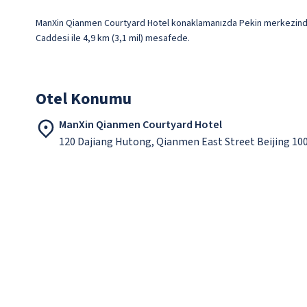
ManXin Qianmen Courtyard Hotel konaklamanızda Pekin merkezinde, 
Caddesi ile 4,9 km (3,1 mil) mesafede.
Otel Konumu
ManXin Qianmen Courtyard Hotel
120 Dajiang Hutong, Qianmen East Street Beijing 10