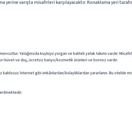
ma yerine varışta misafirleri karşılayacaktır. Konaklama yeri tarafı
a mevcuttur. Yatağınızda kuştüyü yorgan ve kaliteli yatak takımı vardır. Misafi
 ayrı küvet ve duş, ücretsiz banyo/kozmetik ürünleri ve bornoz vardır.
iz kablosuz İnternet gibi imkânlardan/kolaylıklardan yararlanın. Bu otelde mi
erilmektedir.