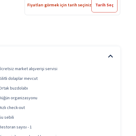
Fiyatları görmek için tarih seçiniz
Tarih Seç
Ücretsiz market alışverişi servisi
Kilitli dolaplar mevcut
Ortak buzdolabı
Düğün organizasyonu
Hızlı check-out
Su sebili
Restoran sayısı - 1