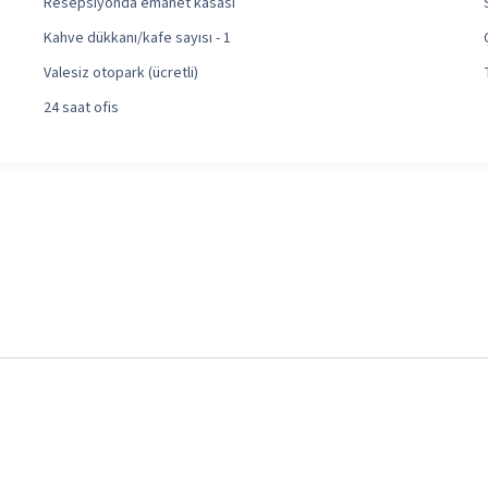
Resepsiyonda emanet kasası
Kahve dükkanı/kafe sayısı - 1
Valesiz otopark (ücretli)
24 saat ofis