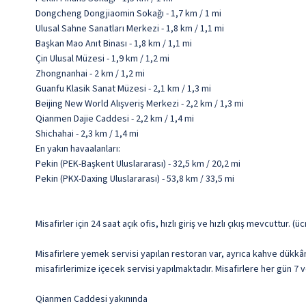
Dongcheng Dongjiaomin Sokağı - 1,7 km / 1 mi
Ulusal Sahne Sanatları Merkezi - 1,8 km / 1,1 mi
Başkan Mao Anıt Binası - 1,8 km / 1,1 mi
Çin Ulusal Müzesi - 1,9 km / 1,2 mi
Zhongnanhai - 2 km / 1,2 mi
Guanfu Klasik Sanat Müzesi - 2,1 km / 1,3 mi
Beijing New World Alışveriş Merkezi - 2,2 km / 1,3 mi
Qianmen Dajie Caddesi - 2,2 km / 1,4 mi
Shichahai - 2,3 km / 1,4 mi
En yakın havaalanları:
Pekin (PEK-Başkent Uluslararası) - 32,5 km / 20,2 mi
Pekin (PKX-Daxing Uluslararası) - 53,8 km / 33,5 mi
Misafirler için 24 saat açık ofis, hızlı giriş ve hızlı çıkış mevcuttur. (ü
Misafirlere yemek servisi yapılan restoran var, ayrıca kahve dükkâ
misafirlerimize içecek servisi yapılmaktadır. Misafirlere her gün 7 v
Qianmen Caddesi yakınında