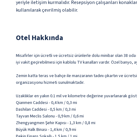
yeriyle iletişim kurmalıdır. Resepsiyon çalışanları konakla
kullanılarak çevrilmiş olabilir.
Otel Hakkında
Misafirler için ücretli ve ücretsiz ürünlerle dolu minibar olan 38 od
iyi vakit geçirebilmesi için kablolu TV kanalları vardır. Özel banyo,
Zemin katta teras ve bahçe ile manzaranın tadını çıkartın ve ücrets
organizasyonu hizmeti sunulmaktadır.
Uzaklıklar en yakın 0.1 mil ve kilometre değerine yuvarlanarak göst
Qianmen Caddesi - 0,4 km / 0,3 mi
Dashilan Caddesi - 0,5 km / 0,3 mi
Tayvan Meclis Salonu - 0,9 km / 0,6 mi
Zhengyangmen Şehir Kapısı - 1,3 km / 0,8 mi
Büyük Halk Binası - 1,4 km / 0,9 mi
Pekin Finans Sokağı - 1,5 km / 1 mi