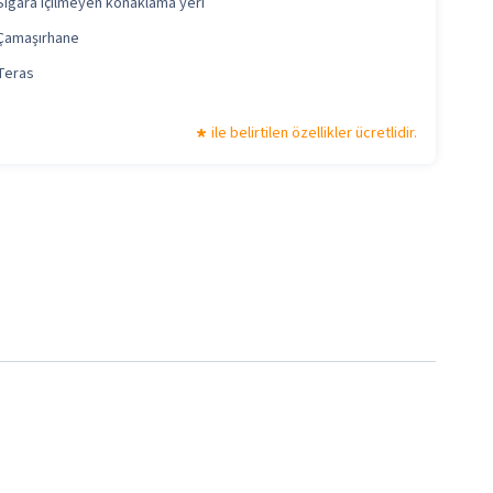
Sigara içilmeyen konaklama yeri
Çamaşırhane
Teras
ile belirtilen özellikler ücretlidir.