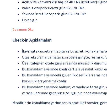
Açık büfe kahvaltı kişi başına 48 CNY ücret karşılığın
Valesiz otopark ücreti: günlük 120 CNY.
Yakında ücretli otopark: günlük 120 CNY
Erken gir
Devamını Oku
Check-in Açıklamaları
İlave yatak ücreti alınabilir ve bu ücret, konaklama y
Olası ekstra harcamalar için otele girişte, resmi kur
Özel talepler, otele giriş sırasında müsaitlik durumu
Bu konaklama yerinde kredi kartları ve nakit kabul 
Bu konaklama yerindeki güvenlik özellikleri arasın
korkulukları yer almaktadır
Bu konaklama yerinde balkon, veranda ve teras gibi 
yeriyle iletişime geçerek size uygun bir oda ayarlayı
Misafirlerin konaklama yerine servis aracı ile transferi ger