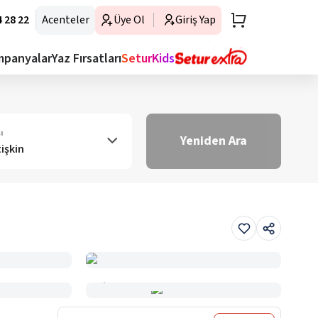
 28 22
Acenteler
Üye Ol
Giriş Yap
mpanyalar
Yaz Fırsatları
SeturKids
ı
Yeniden Ara
tişkin
Haritada Gör