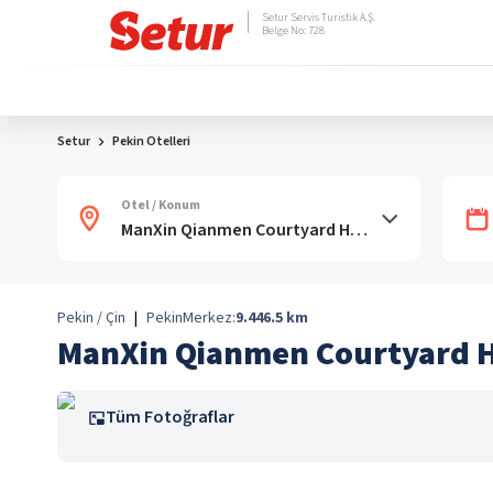
Setur Servis Turistik A.Ş.
Belge No: 728
Setur
Pekin Otelleri
Otel / Konum
Pekin / Çin
|
Pekin
Merkez:
9.446.5
km
ManXin Qianmen Courtyard H
Tüm Fotoğraflar