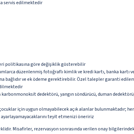
da servis edilmektedir
eri politikasına göre değişiklik gösterebilir
umlarca düzenlenmiş fotoğraflı kimlik ve kredi kartı, banka kartı v
na bağlıdır ve ek ödeme gerektirebilir. Özel talepler garanti edile
edilmektedir
da karbonmonoksit dedektörü, yangın söndürücü, duman dedektörü, 
çocuklar için uygun olmayabilecek açık alanlar bulunmaktadır; he
p ayarlayamayacaklarını teyit etmenizi öneririz
eklidir. Misafirler, rezervasyon sonrasında verilen onay bilgilerind