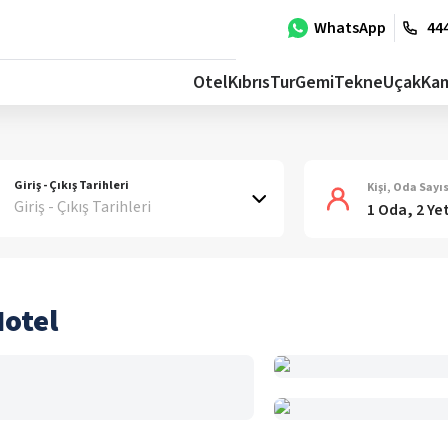
WhatsApp
444
Otel
Kıbrıs
Tur
Gemi
Tekne
Uçak
Ka
Giriş - Çıkış Tarihleri
Kişi, Oda Sayıs
Giriş - Çıkış Tarihleri
1 Oda, 2 Ye
otel